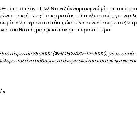
ου θεόρατου Ζαν – Πωλ Ντενιζόν δημιουργεί μία οπτικό-ακ
ώνει τους ήρωες. Τους κρατά κατά τι κλειστούς, για να ελι
σε μία χωροχρονική στάση, ώστε να συνεχίσουμε τη ζωή μα
ργο που θα σας μορφώσει ακόμα περισσότερο.
διατάγματος 85/2022 (ΦΕΚ 232/Α/17-12-2022), με το οποίο
έλαμε πολύ να μάθουμε το όνομα εκείνου που σκέφτηκε και έ
ζόν