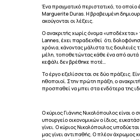
Ένα πραγματικό περιστατικό, το οποίο 
Marguerite Duras. Η βραβευμένη δημιουργ
ακούγονται οι λέξεις.
Ο ανακριτής χωρίς όνομα «υποδέχεται» το
Lannes, έχει παραδεχθεί ότι δολοφόνησε
χρόνια, κάνοντας μάλιστα τις δουλειές 
μέλη, τοποθετώντας κάθε ένα από αυτά 
κεφάλι δεν βρέθηκε ποτέ…
Το έργο εξελίσσεται σε δύο πράξεις. Είν
ηθοποιοί. Στην πρώτη πράξη, ο ανακριτή
προσπαθεί να μπει στα ενδότερα της ιδι
Ο κύριος Γιάννης Νικολόπουλος είναι ο σ
υπουργείο οικονομικών ο ίδιος, ευκατάστ
γίνει. Ο κύριος Νικολόπουλος υποδύεται 
μας γίνει αντιπαθής. Ο πλέον άχρωμος 