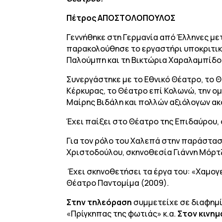
Πέτρος ΑΠΟΣΤΟΛΟΠΟΥΛΟΣ
Γεννήθηκε στη Γερμανία από Έλληνες μετ
παρακολούθησε το εργαστήρι υποκριτική
Παλούμπη και τη Βικτώρια Χαραλαμπίδο
Συνεργάστηκε με το Εθνικό Θέατρο, το Θ
Κέρκυρας, το Θέατρο επί Κολωνώ, την ομ
Μαίρης Βιδάλη και πολλών αξιόλογων ακ
Έχει παίξει στο Θέατρο της Επιδαύρου, 
Για τον ρόλο του Χαλεπά στην παράστασ
Χριστοδούλου, σκηνοθεσία Γιάννη Μόρτζ
Έχει σκηνοθετήσει τα έργα του: «Χαμογ
Θέατρο Παντομίμα (2009).
Στην τηλεόραση
συμμετείχε σε διαφημίσ
«Πρίγκηπας της φωτιάς» κ.α.
Στον κινη