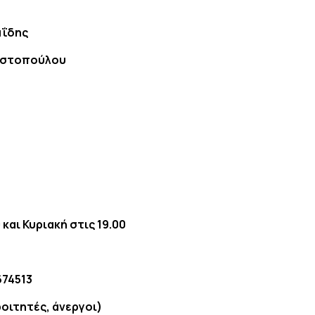
υ
ΐδης
ηστοπούλου
και Κυριακή στις 19.00
674513
φοιτητές, άνεργοι)