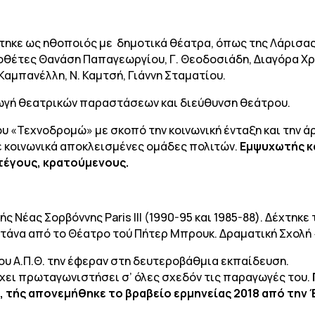
τηκε ως ηθοποιός με δημοτικά θέατρα, όπως της Λάρισας, 
οθέτες Θανάση Παπαγεωργίου, Γ. Θεοδοσιάδη, Διαγόρα Χρο
 Καμπανέλλη, Ν. Καμτσή, Γιάννη Σταματίου.
ωγή θεατρικών παραστάσεων και διεύθυνση θεάτρου.
υ «Τεχνοδρομώ» με σκοπό την κοινωνική ένταξη και την άρ
σε κοινωνικά αποκλεισμένες ομάδες πολιτών.
Εμψυχωτής κ
τέγους, κρατούμενους.
Νέας Σορβόννης Paris III (1990-95 και 1985-88). Δέχτηκε 
υντάνα από το Θέατρο τού Πήτερ Μπρουκ. Δραματική Σχολή 
ου Α.Π.Θ. την έφεραν στη δευτεροβάθμια εκπαίδευση.
χει πρωταγωνιστήσει σ’ όλες σχεδόν τις παραγωγές του.
ο, τής απονεμήθηκε το βραβείο ερμηνείας 2018 από την