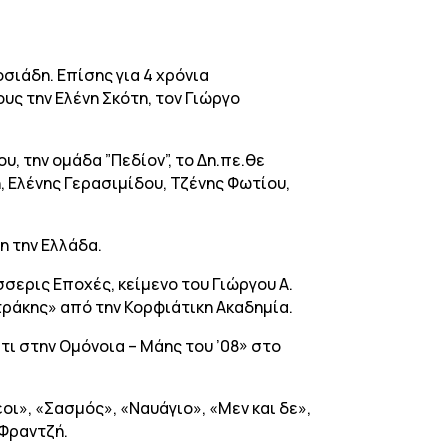
σιάδη. Επίσης για 4 χρόνια
ς την Ελένη Σκότη, τον Γιώργο
, την ομάδα ”Πεδίον”, το Δη.πε.θε
, Ελένης Γερασιμίδου, Τζένης Φωτίου,
η την Ελλάδα.
σερις Εποχές, κείμενο του Γιώργου Α.
τράκης» από την Κορφιάτικη Ακαδημία.
ι στην Ομόνοια – Μάης του ’08» στο
έοι», «Σασμός», «Ναυάγιο», «Μεν και δε»,
 Φραντζή.