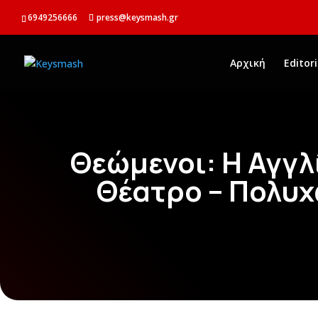
6949256666
press@keysmash.gr
Αρχική
Editori
Θεώμενοι: Η Αγγ
Θέατρο – Πολυ