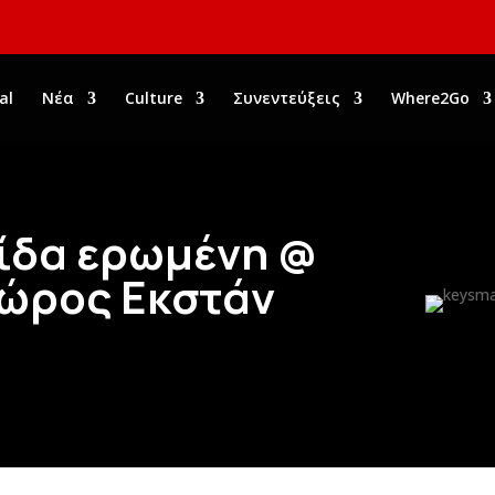
al
Νέα
Culture
Συνεντεύξεις
Where2Go
λίδα ερωμένη @
χώρος Εκστάν