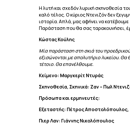
Η λυτή και σχεδόν λυρική σκηνοθεσία τ
καλό τέλος. Ο κύριος Ντενιζόν δεν ξεγυμν
ιστορία. Απλά, μας αφήνει να κατέβουμε 
Παράσταση που θα σας ταρακουνήσει, έ
Κώστας Κούλης
Μία παράσταση στη σκιά του προεδρικού 
εξισώνονται με απολυτήριο λυκείου. Θα θ
τέτοιο. Θα επανέλθουμε.
Κείμενο:
Μαργκερίτ Ντυράς
Σκηνοθεσία,
Σκηνικά:
Ζαν – Πωλ Ντενι
Πρόσωπα και ερμηνευτές:
Εξεταστής:
Πέτρος Αποστολόπουλος,
Πιερ Λαν:
Γιάννης Νικολόπουλος