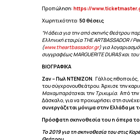
Προπώληση:
https://www.ticketmaster
Χωρητικότητα:
50 θέσεις
“Η άδεια για την από σκηνής θεάτρου πα
Ελληνική εταιρία THE ARTBASSADOR / Pe
(
www.theartbassador.gr
) για λογαριασμ
συγγραφέως MARGUERITE DURAS και του 
ΒΙΟΓΡΑΦΙΚΑ
Ζαν – Πωλ ΝΤΕΝΙΖΟΝ
. Γάλλος ηθοποιός
του σύγχρονουθεάτρου. Άρχισε την καρι
Μαχαμπαράτα
και την
Τρικυμία
. Από τη
Δάσκαλο, για να προχωρήσει στη συνέχε
συνεργάζεται μόνιμα στην Ελλάδα με τ
Πρόσφατη σκηνοθεσία του
η όπερα τ
Το 2019 για τη σκηνοθεσία του στις Κα
Θεάτρου.