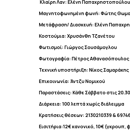
Κλαίρη Λαν:
Ελένη Παπαχρηστοπούλο
Μαγνητοφωνημένη φωνή:
Φώτης Θωμα
Μετάφραση/ Διασκευή:
Ελένη Παπαχρ
Κοστούμια:
Χρυσάνθη Τζανέτου
Φωτισμοί:
Γιώργος Σουσάμογλου
Φωτογραφία:
Πέτρος Αθανασόπουλος
Τεχνική υποστήριξη:
Νίκος Σαμαράκης
Επικοινωνία: Άντζυ Νομικού
Παραστάσεις: Κάθε Σάββατο στις 20.30 
Διάρκεια:
100 λεπτά χωρίς διάλειμμα
Κρατήσεις θέσεων: 2130210339 & 6974
Εισιτήρια:12€ κανονικό, 10€ (γκρουπ, 