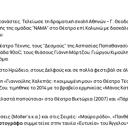
ανάστες. Τελείωσε τη δραματική σχολή Αθηνών – Γ. Θεοδο
ς της ομάδας ”ΝΑΜΑ” στο Θέατρο επί Κολωνώ με δασκάλου
υ.
έατρο Τέχνης, τους ”Δεσμούς” της Ασπασίας Παπαθανασίου
άδα 90οC, τους θιάσους Γιάννη Μόρτζου, Γιώργου Κιμούλη
όμα.
στο Ηρώδειο, στους Δελφούς και σε πολλά φεστιβάλ σε όλ
η «Γιαννούλης Χαλεπάς: η κοιμωμένη μου» στο Θέατρο Τέσ
ου, τιμήθηκε το 2014 με το βραβείο ερμηνείας «Μάνος Κα
ελαστά παπούτσια» στο Θέατρο Βικτώρια (2007) και «Πάρτ
εις (Moller‘s κ.α.) και στις Σειρές: «Μαύρο ρόδο», «Πανθ
ματογράφο
συμμετείχε στην ταινία «Ευτυχία» του Άγγελου