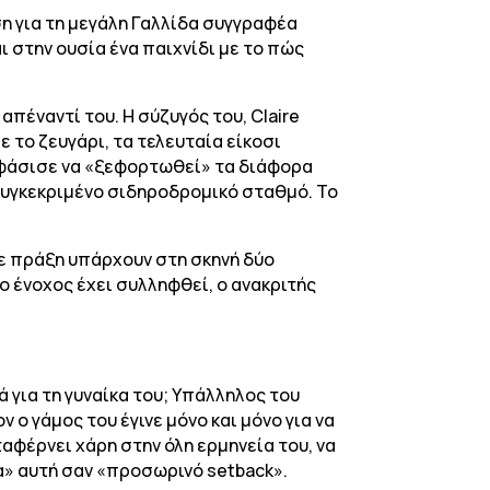
η για τη μεγάλη Γαλλίδα συγγραφέα
αι στην ουσία ένα παιχνίδι με το πώς
απέναντί του. Η σύζυγός του, Claire
 το ζευγάρι, τα τελευταία είκοσι
ποφάσισε να «ξεφορτωθεί» τα διάφορα
συγκεκριμένο σιδηροδρομικό σταθμό. Το
άθε πράξη υπάρχουν στη σκηνή δύο
ο ένοχος έχει συλληφθεί, ο ανακριτής
ά για τη γυναίκα του; Υπάλληλος του
 ο γάμος του έγινε μόνο και μόνο για να
ταφέρνει χάρη στην όλη ερμηνεία του, να
α» αυτή σαν «προσωρινό setback».