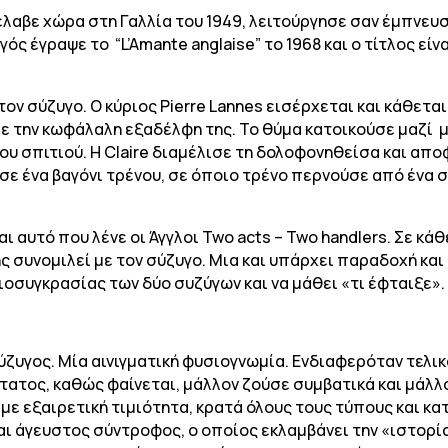
έλαβε χώρα στη Γαλλία του 1949, λειτούργησε σαν έμπνευσ
ός έγραψε το “L’Amante anglaise” το 1968 και ο τίτλος είν
ν σύζυγο. Ο κύριος Pierre Lannes εισέρχεται και κάθεται 
 την κωφάλαλη εξαδέλφη της. Το θύμα κατοικούσε μαζί με
του σπιτιού. Η Claire διαμέλισε τη δολοφονηθείσα και α
σε ένα βαγόνι τρένου, σε όποιο τρένο περνούσε από ένα 
αι αυτό που λένε οι Άγγλοι Two acts – Two handlers. Σε κ
ς συνομιλεί με τον σύζυγο. Μια και υπάρχει παραδοχή και 
οσυγκρασίας των δύο συζύγων και να μάθει «τι έφταιξε».
ύζυγος. Μία αινιγματική φυσιογνωμία. Ενδιαφερόταν τελικ
ατος, καθώς φαίνεται, μάλλον ζούσε συμβατικά και μάλλον
με εξαιρετική τιμιότητα, κρατά όλους τους τύπους και κα
και άγευστος σύντροφος, ο οποίος εκλαμβάνει την «ιστορί