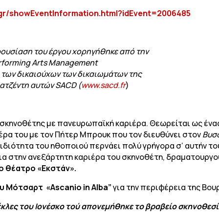
.gr/showEventInformation.html?idEvent=2006485
ρουσίαση του έργου χορηγήθηκε από την
rforming Arts Management
ό των δικαιούχων των δικαιωμάτων της
ατζέντη αυτών SACD (
www.sacd.fr
)
, σκηνοθέτης με πανευρωπαϊκή καριέρα. Θεωρείται ως έν
έρα του με τον Πήτερ Μπρουκ που τον διευθύνει στον
Βυσ
ν ιδιότητα του ηθοποιού περνάει πολύ γρήγορα σ’ αυτήν τ
ια στην ανεξάρτητη καριέρα του σκηνοθέτη, δραματουργο
ο θέατρο «Εκστάν».
ου
Μότσαρτ «Α
scanio
in
Alba
”
για την περιφέρεια της Βου
ρέκλες του Ιονέσκο τού απονεμήθηκε το βραβείο σκηνοθε