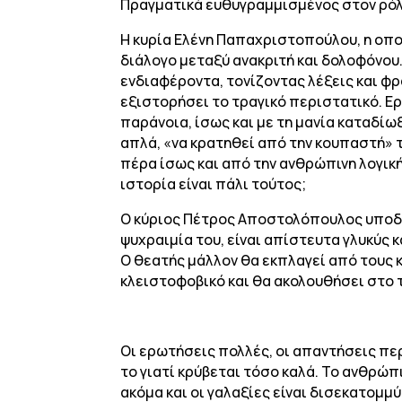
Πραγματικά ευθυγραμμισμένος στον ρόλ
Η κυρία Ελένη Παπαχριστοπούλου, η οπο
διάλογο μεταξύ ανακριτή και δολοφόνου.
ενδιαφέροντα, τονίζοντας λέξεις και φρ
εξιστορήσει το τραγικό περιστατικό. Ερ
παράνοια, ίσως και με τη μανία καταδί
απλά, «να κρατηθεί από την κουπαστή»
πέρα ίσως και από την ανθρώπινη λογική.
ιστορία είναι πάλι τούτος;
Ο κύριος Πέτρος Αποστολόπουλος υποδύετ
ψυχραιμία του, είναι απίστευτα γλυκύς 
Ο θεατής μάλλον θα εκπλαγεί από τους κ
κλειστοφοβικό και θα ακολουθήσει στο τ
Οι ερωτήσεις πολλές, οι απαντήσεις περ
το γιατί κρύβεται τόσο καλά. Το ανθρώπι
ακόμα και οι γαλαξίες είναι δισεκατομμύ