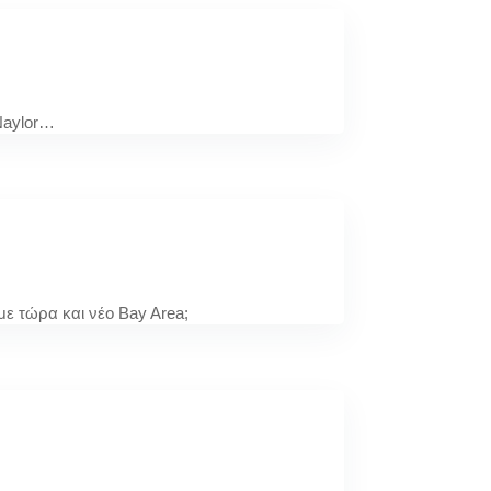
 Naylor…
ε τώρα και νέο Bay Area;
η