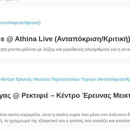
os @ Athina Live (Ανταπόκριση/Κριτική
νόηση γίνεται μάλλον με λέιζερ και μιγαδικούς αλγόριθμους και η 
ύγας @ Ρεκτιφιέ – Κέντρο Έρευνας Με
Είναι σκέτη καραμέλα, είναι η σικάτη κυρία που μένει στο απέναντι
, το ηχόχρωμά της εξαιρετικό και ο τρόπος που κοιτάζει και κινείται