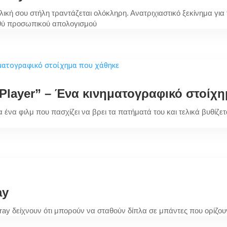
λική σου στήλη τραντάζεται ολόκληρη. Ανατριχιαστικό ξεκίνημα γι
αθύ προσωπικού απολογισμού
l Player” – Ένα κινηματογραφικό στοίχ
ια ένα φιλμ που πασχίζει να βρει τα πατήματά του και τελικά βυθί
ay
Stray δείχνουν ότι μπορούν να σταθούν δίπλα σε μπάντες που ορίζο