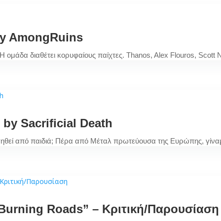
by AmongRuins
. Η ομάδα διαθέτει κορυφαίους παίχτες. Thanos, Alex Flouros, Scott
by Sacrificial Death
θεί από παιδιά; Πέρα από Μέταλ πρωτεύουσα της Ευρώπης, γίναμ
Burning Roads” – Κριτική/Παρουσίασ