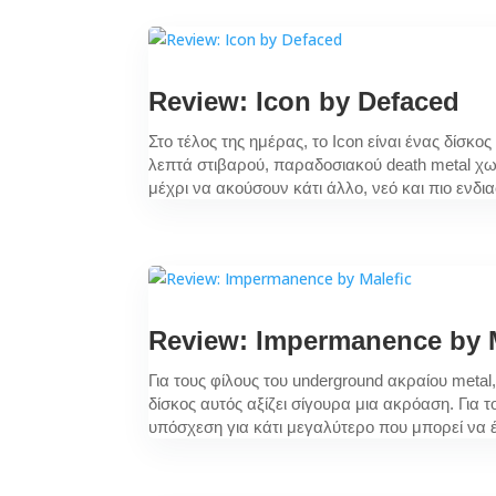
Review: Icon by Defaced
Στο τέλος της ημέρας, το Icon είναι ένας δίσκο
λεπτά στιβαρού, παραδοσιακού death metal χωρ
μέχρι να ακούσουν κάτι άλλο, νεό και πιο ενδι
Review: Impermanence by M
Για τους φίλους του underground ακραίου metal,
δίσκος αυτός αξίζει σίγουρα μια ακρόαση. Για τ
υπόσχεση για κάτι μεγαλύτερο που μπορεί να έ