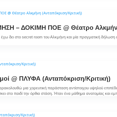
ΜΗΣΗ – ΔΟΚΙΜΗ ΠΟΕ @ Θέατρο Αλκμήνη
ίο έχω δει στο secret room του Αλκμήνη και μία πραγματική δήλωση
σμοί @ ΠΛΥΦΑ (Ανταπόκριση/Κριτική)
 παρακολουθώ μια χορευτική παράσταση αντίστοιχου υψηλού επιπέδο
κει στο παιδί την όρθια στάση. Ήταν ένα μάθημα ανατομίας και εμ