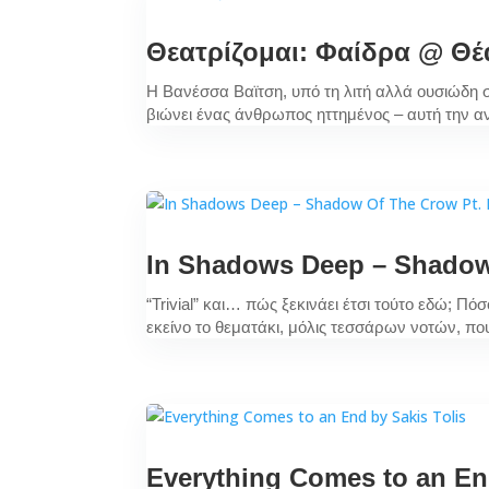
Θεατρίζομαι: Φαίδρα @ Θέ
Η Βανέσσα Βαϊτση, υπό τη λιτή αλλά ουσιώδη 
βιώνει ένας άνθρωπος ηττημένος – αυτή την αν
In Shadows Deep – Shadow 
“Trivial” και… πώς ξεκινάει έτσι τούτο εδώ; 
εκείνο το θεματάκι, μόλις τεσσάρων νοτών, που
Everything Comes to an End