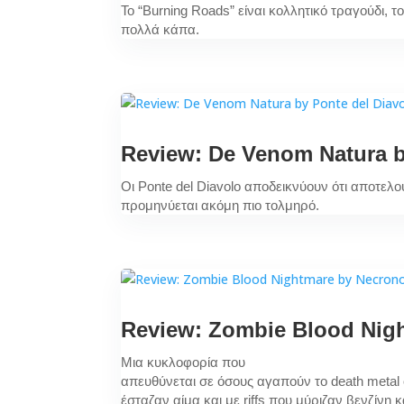
To “Burning Roads” είναι κολλητικό τραγούδι, τ
πολλά κάπα.
Review: De Venom Natura b
Οι Ponte del Diavolo αποδεικνύουν ότι αποτελο
προμηνύεται ακόμη πιο τολμηρό.
Review: Zombie Blood Nig
Μια κυκλοφορία που
απευθύνεται σε όσους αγαπούν το death metal ό
έσταζαν αίμα και με riffs που μύριζαν βενζίνη 