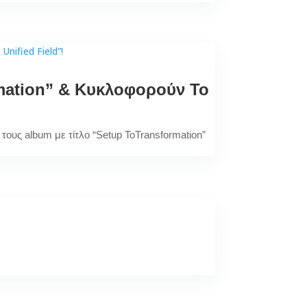
rmation” & Κυκλοφορούν Το
τους album με τίτλο “Setup ToTransformation”