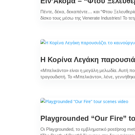
Ειν’Ακόμα – “Φτου Ξελευθε
Πέντε, δέκα, δεκαπέντε… και “Φτου Ξελευθερί
δίσκο τους μέσω της Venerate Industries! Το τ
Η Κορίνα Λεγάκη παρουσιάζ
«Μπελκάντο» είναι η μεγάλη μελωδία. Αυτή που
τραγουδιστή. Το «Μπελκάντο», λένε, γεννήθηκε 
Playgrounded “Our Fire” t
Οι Playgrounded, το εμβληματικό post/prog me