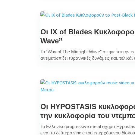
Οι IX of Blades Κυκλοφορο
Wave”
Το “Way of The Midnight Wave” αφηγείται την ε
αντιμετωπίζει τυραννικές δυνάμεις και, τελικά,
Οι HYPOSTASIS κυκλοφορού
την κυκλοφορία του ντεμπ
Το Ελληνικό progressive metal σχήμα Hypostas
είναι το δεύτερο single του επερχόμενου δίσκου