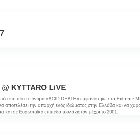
7
TH @ KYTTARO LiVE
πό τότε που το όνομα «ACID DEATH» εμφανίστηκε στα Extreme Μο
να αποτελέσει την απαρχή ενός ιδιώματος στην Ελλάδα και να χαρ
μα και σε Ευρωπαϊκό επίπεδο τουλάχιστον μέχρι το 2001.