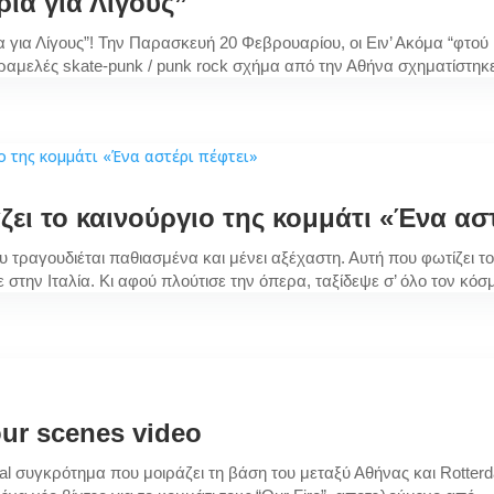
ρία για Λίγους”
α για Λίγους”! Την Παρασκευή 20 Φεβρουαρίου, οι Ειν’ Ακόμα “φτο
ετραμελές skate-punk / punk rock σχήμα από την Αθήνα σχηματίστηκε
ει το καινούργιο της κομμάτι «Ένα αστ
 τραγουδιέται παθιασμένα και μένει αξέχαστη. Αυτή που φωτίζει το
στην Ιταλία. Κι αφού πλούτισε την όπερα, ταξίδεψε σ’ όλο τον κόσ
our scenes video
tal συγκρότημα που μοιράζει τη βάση του μεταξύ Αθήνας και Rott