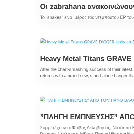
Οι zabrahana ανακοινώνουν
Το “snakes” είναι μέρος του ντεμπούτου EP του
Heavy Metal Titans GRAVE
After the chart-smashing success of their lates
returns with a brand new, stand-alone banger tha
”ΠΛΗΓΗ ΕΜΠΝΕΥΣΗΣ” ΑΠΟ
Συμμετέχουν οι Φοίβος Δεληβοριάς, Νατάσσα 
Γιώργος Νταλάρας, Μίλτος Πασχαλίδης και Ν