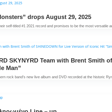
nsters” drops August 29, 2025
heir self-titled #1 2021 record and promises to be the most versatile 
RD SKYNYRD Team with Brent Smith o
ple Man”
thern rock band’s new live album and DVD recorded at the historic Ry
κληρωμένο Line – up