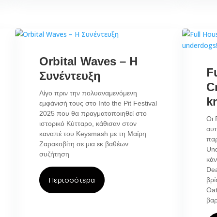
Orbital Waves – Η
F
Συνέντευξη
C
Λίγο πριν την πολυαναμενόμενη
k
εμφάνισή τους στο Into the Pit Festival
2025 που θα πραγματοποιηθεί στο
Οι 
ιστορικό Κύτταρο, κάθισαν στον
αυτ
καναπέ του Keysmash με τη Μαίρη
παρ
Ζαρακοβίτη σε μια εκ βαθέων
Und
συζήτηση
κάν
Dea
Περισσότερα
βρί
Oat
βαρ