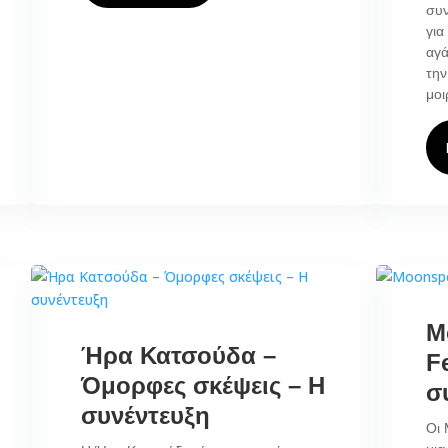
συν
για
αγά
την
μοι
M
Ήρα Κατσούδα –
F
Όμορφες σκέψεις – Η
σ
συνέντευξη
Οι 