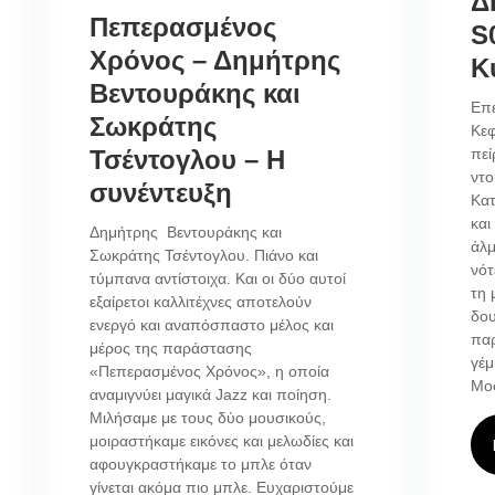
Δ
Πεπερασμένος
S
Χρόνος – Δημήτρης
Κ
Βεντουράκης και
Επε
Σωκράτης
Κεφ
Τσέντογλου – Η
πεί
ντο
συνέντευξη
Κατ
και
Δημήτρης Βεντουράκης και
άλμ
Σωκράτης Τσέντογλου. Πιάνο και
νότ
τύμπανα αντίστοιχα. Και οι δύο αυτοί
τη 
εξαίρετοι καλλιτέχνες αποτελούν
δου
ενεργό και αναπόσπαστο μέλος και
παρ
μέρος της παράστασης
γέμ
«Πεπερασμένος Χρόνος», η οποία
Μοσ
αναμιγνύει μαγικά Jazz και ποίηση.
Μιλήσαμε με τους δύο μουσικούς,
μοιραστήκαμε εικόνες και μελωδίες και
αφουγκραστήκαμε το μπλε όταν
γίνεται ακόμα πιο μπλε. Ευχαριστούμε