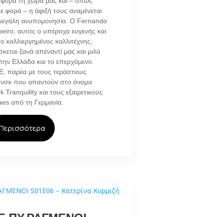
 φορά τη χώρα μας και – όπως
ε φορά – η άφιξή τους αναμένεται
μεγάλη ανυπομονησία. Ο Fernando
eiro, αυτός ο υπέροχα ευγενής και
ο καλλιεργημένος καλλιτέχνης,
σκεται ξανά απέναντί μας και μιλά
 την Ελλάδα και το επερχόμενο
E, παρέα με τους τεράστιους
ενσκ που απαντούν στο όνομα
k Tranquility και τους εξαιρετικούς
aes από τη Γερμανία.
Περισσότερα