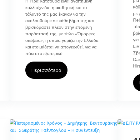
μια
Η Ήρα Κατσούδα είναι αγαπημένη
κάθ
καλλιτέχνιδα, η αισθητική και το
με 
τάλαντό της μας έκαναν να την
Reb
ακολουθούμε σε κάθε βήμα της και
τόσ
βρισκόμαστε πλέον στην επόμενη
βρί
παράστασή της, με τίτλο «Όμορφες
για
σκέψεις», η οποία γυρίζει την Ελλάδα
LiV
και ετοιμάζεται να απογειωθεί, για να
Σβ
πάει στο εξωτερικό.
Dar
Hir
Περισσότερα