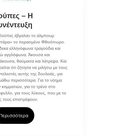
ούπες – Η
υνέντευξη
Κούπες έβγαλαν το άλμπουμ
ντάρα» το περασμένο Φθινόπωρο.
εκα ελληνόφωνα τραγούδια και
ώ αγγλόφωνα. Άκουσα και
άκουσα, θαύμασα και λάτρεψα. Και
οείται ότι ζήτησα να μιλήσω με τους
τελεστές αυτής της δουλειάς, για
μάθω περισσότερα. Για το νόημα
 κομματιών, για το τρένο στο
φυλλο, για τους λύκους, που με το
 τους επιστρέφουν.
Περισσότερα