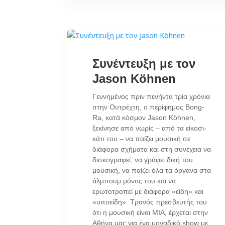
Συνέντευξη με τον
Jason Köhnen
Γεννημένος πριν πενήντα τρία χρόνια
στην Ουτρέχτη, ο περίφημος Bong-
Ra, κατά κόσμον Jason Köhnen,
ξεκίνησε από νωρίς – από τα είκοσι-
κάτι του – να παίζει μουσική σε
διάφορα σχήματα και στη συνέχεια να
δισκογραφεί, να γράφει δική του
μουσική, να παίζει όλα τα όργανα στα
άλμπουμ μόνος του και να
ερωτοτροπεί με διάφορα «είδη» και
«υποείδη». Τρανός πρεσβευτής του
ότι η μουσική είναι ΜΙΑ, έρχεται στην
Αθήνα μας για ένα μοναδικό show με