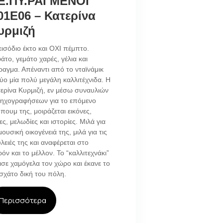
Ε.ΠΥ.ΡΑΓΜΕΝΟΙ
01E06 – Κατερίνα
υρμιζή
ισόδιο έκτο και ΟΧΙ πέμπτο.
άτο, γεμάτο χαρές, γέλια και
ραγμα. Απέναντι από το νταϊνάμικ
ύο μία πολύ μεγάλη καλλιτέχνιδα. Η
ερίνα Κυρμιζή, εν μέσω συναυλιών
 ηχογραφήσεων για το επόμενο
πουμ της, μοιράζεται εικόνες,
ες, μελωδίες και ιστορίες. Μιλά για
μουσική οικογένειά της, μιλά για τις
λειές της και αναφέρεται στο
όν και το μέλλον. Το “καλλιτεχνάκι”
ισε χαμόγελα τον χώρο και έκανε το
χάτο δική του πόλη.
Περισσότερα