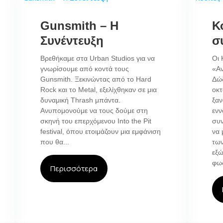
Gunsmith – Η
Κ
Συνέντευξη
σ
Βρεθήκαμε στα Urban Studios για να
Οι 
γνωρίσουμε από κοντά τους
«Α
Gunsmith. Ξεκινώντας από το Hard
Δώδ
Rock και το Metal, εξελίχθηκαν σε μια
οκτ
δυναμική Thrash μπάντα.
ξαν
Ανυπομονούμε να τους δούμε στη
ενν
σκηνή του επερχόμενου Into the Pit
συν
festival, όπου ετοιμάζουν μια εμφάνιση
να 
που θα...
των
εξώ
φως
Περισσότερα