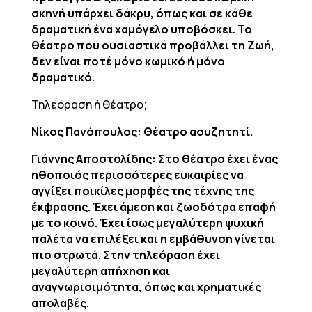
σκηνή υπάρχει δάκρυ, όπως και σε κάθε
δραματική ένα χαμόγελο υποβόσκει. Το
θέατρο που ουσιαστικά προβάλλει τη Ζωή,
δεν είναι ποτέ μόνο κωμικό ή μόνο
δραματικό.
Τηλεόραση ή θέατρο;
Νίκος Πανόπουλος: Θέατρο ασυζητητί.
Γιάννης Αποστολίδης: Στο θέατρο έχει ένας
ηθοποιός περισσότερες ευκαιρίες να
αγγίξει ποικίλες μορφές της τέχνης της
έκφρασης. Έχει άμεση και ζωοδότρα επαφή
με το κοινό. Έχει ίσως μεγαλύτερη ψυχική
παλέτα να επιλέξει και η εμβάθυνση γίνεται
πιο στρωτά. Στην τηλεόραση έχει
μεγαλύτερη απήχηση και
αναγνωρισιμότητα, όπως και χρηματικές
απολαβές.