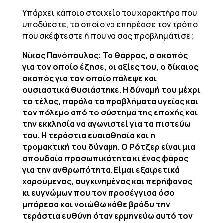
Υπάρχει κάποιο στοιχείο του χαρακτήρα που
υποδύεστε, το οποίο να επηρέασε τον τρόπο
που σκέφτεστε ή που να σας προβλημάτισε;
Νίκος Πανόπουλος: Το θάρρος, ο σκοπός
για τον οποίο έζησε, οι αξίες του, ο δίκαιος
σκοπός για τον οποίο πάλεψε και
ουσιαστικά θυσιάστηκε. Η δύναμή του μέχρι
το τέλος, παρόλα τα προβλήματα υγείας και
τον πόλεμο από το σύστημα της εποχής και
την εκκλησία να αγωνιστεί για τα πιστεύω
του. Η τεράστια ευαισθησία και η
τρομακτική του δύναμη. Ο Ρότζερ είναι μια
σπουδαία προσωπικότητα κι ένας φάρος
για την ανθρωπότητα. Είμαι εξαιρετικά
χαρούμενος, συγκινημένος και περήφανος
κι ευγνώμων που τον προσέγγισα όσο
μπόρεσα και νοιώθω κάθε βράδυ την
τεράστια ευθύνη όταν ερμηνεύω αυτό τον