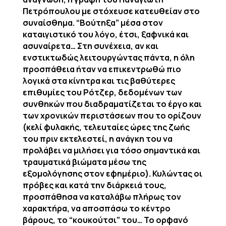
Πετρόπουλου με στόχευσε κατευθείαν στο
συναίσθημα. “Βούτηξα” μέσα στον
καταιγιστικό του λόγο, έτσι, ξαφνικά και
ασυναίρετα… Στη συνέχεια, αν και
ενστικτωδώς λειτουργώντας πάντα, η όλη
προσπάθεια ήταν να επικεντρωθώ πιο
λογικά στα κίνητρα και τις βαθύτερες
επιθυμίες του Ρότζερ, δεδομένων των
συνθηκών που διαδραματίζεται το έργο και
των χρονικών περιστάσεων που το ορίζουν
(κελί φυλακής, τελευταίες ώρες της ζωής
του πριν εκτελεστεί, η ανάγκη του να
προλάβει να μιλήσει για τόσο σημαντικά και
τραυματικά βιώματα μέσω της
εξομολόγησης στον εφημέριο). Κυλώντας οι
πρόβες και κατά την διάρκειά τους,
προσπάθησα να καταλάβω πλήρως τον
χαρακτήρα, να αποσπάσω το κέντρο
βάρους, το “κουκούτσι” του… Το ορφανό