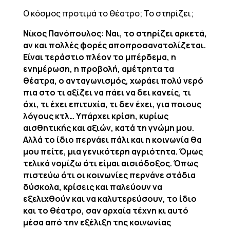
Ο κόσμος προτιμά το θέατρο; Το στηρίζει;
Νίκος Πανόπουλος: Ναι, το στηρίζει αρκετά,
αν και πολλές φορές αποπροσανατολίζεται.
Είναι τεράστιο πλέον το μπέρδεμα, η
ενημέρωση, η προβολή, αμέτρητα τα
θέατρα, ο ανταγωνισμός, χωράει πολύ νερό
πια στο τι αξίζει να πάει να δει κανείς, τι
όχι, τι έχει επιτυχία, τι δεν έχει, για ποιους
λόγους κτλ… Υπάρχει κρίση, κυρίως
αισθητικής και αξιών, κατά τη γνώμη μου.
Αλλά το ίδιο περνάει πάλι και η κοινωνία θα
μου πείτε, μια γενικότερη αγριότητα. Όμως
τελικά νομίζω ότι είμαι αισιόδοξος. Όπως
πιστεύω ότι οι κοινωνίες περνάνε στάδια
δύσκολα, κρίσεις και παλεύουν να
εξελιχθούν και να καλυτερεύσουν, το ίδιο
και το θέατρο, σαν αρχαία τέχνη κι αυτό
μέσα από την εξέλιξη της κοινωνίας