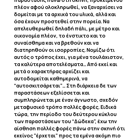
παράστασης πάνω στη σκηνή, προκειμένου
πλέον αφού ολοκληρωθεί, να ξαναρχίσει να
δομείται με τα αρχικά του υλικά, αλλά και
όσα έχουν προστεθεί στην πορεία. Να
απελευθερωθεί δηλαδή πάλι, με μέτρο και
οικονομία πλέον, το ένστικτο και το
συναίσθημα και να βρεθούν και να
διατηρηθούν οι ισορροπίες. Νομίζω ότι
αυτός ο τρόπος έχει, για μένα τουλάχιστον,
τα καλύτερα αποτελέσματα… Από εκεί και
μετά ο χαρακτήρας αρχίζει και
αυτοδομείται καθημερινά, να
“αυτοσκιτσάρεται”… Στη διάρκεια δε των
παραστάσεων εξελίσσεται και
συμπληρώνεται με έναν άγνωστο, σχεδόν
μεταφυσικό τρόπο πολλές φορές. Ειδικά
τώρα, την περίοδο του δεύτερου κύκλου
των παραστάσεων του “Δώδεκα”, έχω την
αίσθηση πολλές φορές πάνω στην σκηνή ότι
εκείνος ”έρχεται” προς τα εμένα ακόμη πιο