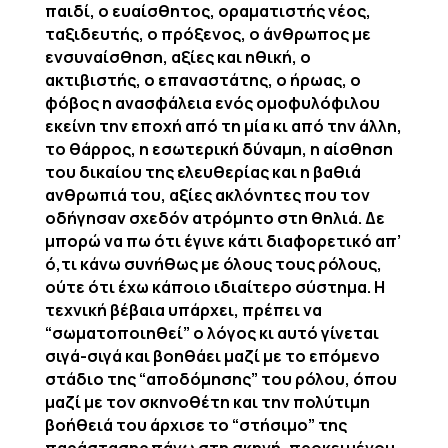
παιδί, ο ευαίσθητος, οραματιστής νέος,
ταξιδευτής, ο πρόξενος, ο άνθρωπος με
ενσυναίσθηση, αξίες και ηθική, ο
ακτιβιστής, ο επαναστάτης, ο ήρωας, ο
φόβος η ανασφάλεια ενός ομοφυλόφιλου
εκείνη την εποχή από τη μία κι από την άλλη,
το θάρρος, η εσωτερική δύναμη, η αίσθηση
του δικαίου της ελευθερίας και η βαθιά
ανθρωπιά του, αξίες ακλόνητες που τον
οδήγησαν σχεδόν ατρόμητο στη θηλιά. Δε
μπορώ να πω ότι έγινε κάτι διαφορετικό απ’
ό,τι κάνω συνήθως με όλους τους ρόλους,
ούτε ότι έχω κάποιο ιδιαίτερο σύστημα. Η
τεχνική βέβαια υπάρχει, πρέπει να
“σωματοποιηθεί” ο λόγος κι αυτό γίνεται
σιγά-σιγά και βοηθάει μαζί με το επόμενο
στάδιο της “αποδόμησης” του ρόλου, όπου
μαζί με τον σκηνοθέτη και την πολύτιμη
βοήθειά του άρχισε το “στήσιμο” της