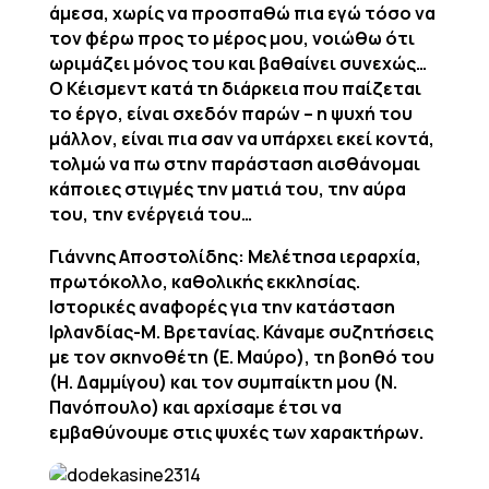
άμεσα, χωρίς να προσπαθώ πια εγώ τόσο να
τον φέρω προς το μέρος μου, νοιώθω ότι
ωριμάζει μόνος του και βαθαίνει συνεχώς…
Ο Κέισμεντ κατά τη διάρκεια που παίζεται
το έργο, είναι σχεδόν παρών – η ψυχή του
μάλλον, είναι πια σαν να υπάρχει εκεί κοντά,
τολμώ να πω στην παράσταση αισθάνομαι
κάποιες στιγμές την ματιά του, την αύρα
του, την ενέργειά του…
Γιάννης Αποστολίδης: Μελέτησα ιεραρχία,
πρωτόκολλο, καθολικής εκκλησίας.
Ιστορικές αναφορές για την κατάσταση
Ιρλανδίας-Μ. Βρετανίας. Κάναμε συζητήσεις
με τον σκηνοθέτη (Ε. Μαύρο), τη βοηθό του
(Η. Δαμμίγου) και τον συμπαίκτη μου (Ν.
Πανόπουλο) και αρχίσαμε έτσι να
εμβαθύνουμε στις ψυχές των χαρακτήρων.