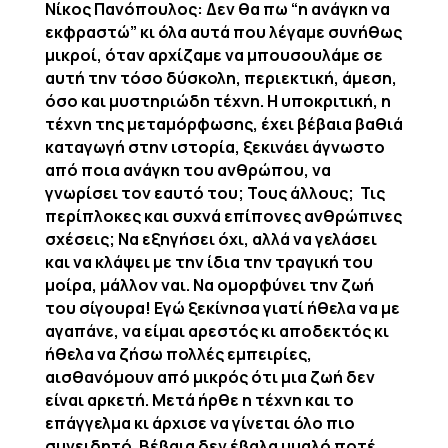
Νίκος Πανόπουλος: Δεν θα πω “η ανάγκη να
εκφραστώ” κι όλα αυτά που λέγαμε συνήθως
μικροί, όταν αρχίζαμε να μπουσουλάμε σε
αυτή την τόσο δύσκολη, περιεκτική, άμεση,
όσο και μυστηριώδη τέχνη. Η υποκριτική, η
τέχνη της μεταμόρφωσης, έχει βέβαια βαθιά
καταγωγή στην ιστορία, ξεκινάει άγνωστο
από ποια ανάγκη του ανθρώπου, να
γνωρίσει τον εαυτό του; Τους άλλους; Τις
περίπλοκες και συχνά επίπονες ανθρώπινες
σχέσεις; Να εξηγήσει όχι, αλλά να γελάσει
και να κλάψει με την ίδια την τραγική του
μοίρα, μάλλον ναι. Να ομορφύνει την ζωή
του σίγουρα! Εγώ ξεκίνησα γιατί ήθελα να με
αγαπάνε, να είμαι αρεστός κι αποδεκτός κι
ήθελα να ζήσω πολλές εμπειρίες,
αισθανόμουν από μικρός ότι μια ζωή δεν
είναι αρκετή. Μετά ήρθε η τέχνη και το
επάγγελμα κι άρχισε να γίνεται όλο πιο
συνειδητό. Βέβαια δεν έβαλα μυαλό ποτέ.