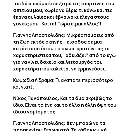
παιδάκι ακόμα έπαιζα με τις κουρτίνες του
σπιτιού μου, χωρίς να ξέρω τι κάνω και τις
έκανα αυλαίες και έβγαινα κι έλεγα στους
γονείς μου “Κοίτα! Τώρα είμαι άλλος”!
Γιάννης Αποστολίδης: Μικρές παύσεις από
τη ζωή εκτός σκηνής – είσοδος σε μια
κατάσταση όπου το σώμα, κρατώντας τα
χαρακτηριστικά του, ”αδειάζει” από το εγώ
για να γίνει δοχείο και λειτουργός του
χαρακτήρα που καλείται να ερμηνεύσει.
Κωμωδία ή δράμα; Τι αγαπάτε περισσότερο
και γιατί;
Νίκος Πανόπουλος: Και τα δύο ακριβώς το
ίδιο. Είναι το ένα και το άλλο η άλλη όψη του
ίδιου νομίσματος.
Γιάννης Αποστολίδης: Δεν μπορώ να τα
προσεγγίσω ξεχωριστά. Σε κάθε κωμική