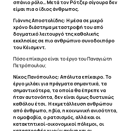
σπάνιο ρόλο… Μετά τον Ρότζερ σίγουρα δεν
είμαι πια ο ίδιος άνθρωπος.
Γιάννης Αποστολίδης: Η μέσα σε μικρό
χρόνο διάστημα μεταστροφή του από
δογματικό λειτουργό της καθολικής
εκκλησίας σε πιο ανθρώπινο συνοδοιπόρο
του Κέισμεντ.
Πόσο επίκαιρο είναι το έργο του Παναγιώτη
Πετρόπουλου;
Νίκος Πανόπουλος: Απόλυτα επίκαιρο. Το
έργο μιλάει για πράγματα σημαντικά, τα
σημαντικότερα, τα οποία θα έπρεπε να
ήταν αυτονόητα, δεν είναι όμως δυστυχώς
καθόλου έτσι. Η εκμετάλλευση ανθρώπου
από άνθρωπο, η βία, η κοινωνική ανισότητα,
η ομοφοβία, ο ρατσισμός, αλλά και οι
κατακτητικοί-οικονομικοί πόλεμοι, οι
καταστροφές χωρών ακόμη και οι