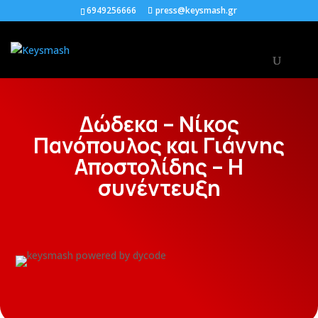
6949256666
press@keysmash.gr
Δώδεκα – Νίκος
Πανόπουλος και Γιάννης
Αποστολίδης – Η
συνέντευξη