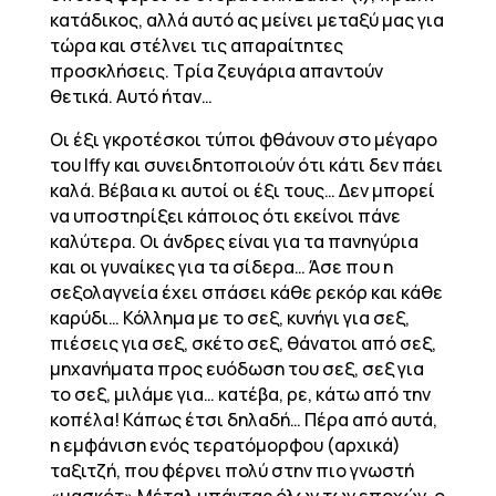
κατάδικος, αλλά αυτό ας μείνει μεταξύ μας για
τώρα και στέλνει τις απαραίτητες
προσκλήσεις. Τρία ζευγάρια απαντούν
θετικά. Αυτό ήταν…
Οι έξι γκροτέσκοι τύποι φθάνουν στο μέγαρο
του Iffy και συνειδητοποιούν ότι κάτι δεν πάει
καλά. Βέβαια κι αυτοί οι έξι τους… Δεν μπορεί
να υποστηρίξει κάποιος ότι εκείνοι πάνε
καλύτερα. Οι άνδρες είναι για τα πανηγύρια
και οι γυναίκες για τα σίδερα… Άσε που η
σεξολαγνεία έχει σπάσει κάθε ρεκόρ και κάθε
καρύδι… Κόλλημα με το σεξ, κυνήγι για σεξ,
πιέσεις για σεξ, σκέτο σεξ, θάνατοι από σεξ,
μηχανήματα προς ευόδωση του σεξ, σεξ για
το σεξ, μιλάμε για… κατέβα, ρε, κάτω από την
κοπέλα! Κάπως έτσι δηλαδή… Πέρα από αυτά,
η εμφάνιση ενός τερατόμορφου (αρχικά)
ταξιτζή, που φέρνει πολύ στην πιο γνωστή