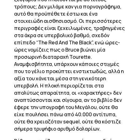
τρόπους; Δεν μιλάμε καν για πορνογράφημα,
αυτό θα προϋπέθετε έστω και ένα
στοιχειώδη αισθησιασμό. Οι περισσότερες
περιγραφές είναι ξεχειλωμένες, τραβηγμένες
στα άκρα σε υπερβολικό βαθμό, σχεδόν
επίπεδο “The Red And The Black”, ενώ ώρες-
ώρες νομίζεις πως ο Bruce βιώνει μία
προσωρινή διαταραχή Tourette.
Αναμφισβήτητα, υπάρχουν κάποιες στιγμές
που το γέλιο προκύπτει ενστικτωδώς, αλλά η
αξία του χάνεται μέσα στη γενικότερη
υπερβολή. Η πλοκή περιορίζεται στα
απολύτως απαραίτητα, οι «χαρακτήρες» δεν
αναπτύσσονται και σίγουρα, αν το βιβλίο δεν
έφερε την υπογραφή του Μεγάλου, ούτε θα
είχε πουλήσει πάνω από 40.000 αντίτυπα,
ούτε θα χρειαζόταν sequel, ούτε θα κόστιζε
σήμερα τριψήφιο αριθμό δολαρίων.