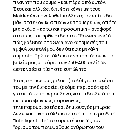
πλανήτη που ζούμε – και πέρα από αυτόν.
Έτσι και αλλιώς, ό,τι έχει κάνει με τους
Maiden έχει αναλυθεί πολλάκις, σε επίπεδο
μάλιστα εξονυχιστικών λεπτομερειών, οπότε
μια ακόμα – έστω και προσωπική – αναφορά
στο πώς του ήρθε η ιδέα του “Powerslave” ή
πώς βρέθηκε στο Sarajevo καταμεσής του
εμφυλίου πολέμου δεν θα είχε μεγάλη
σημασία. Πρέπει άλλωστε να κρατήσουμε το
βιβλίο μας στο όριο των 350-400 σελίδων
ώστε να έχει τύχη στα ευπώλητα.
Έτσι, ο Bruce μας μιλάει (πολύ) για τη σχέση
του με την ξιφασκία, (ακόμα περισσότερο)
για αυτή με τα αεροπλάνα, για τη δουλειά του
ως ραδιοφωνικός παραγωγός,
τηλεπαρουσιαστής και δημιουργός μπύρας.
Δεν είναι τυχαίο άλλωστε το ότι το περιοδικό
“Intelligent Life” το χαρακτήρισε ως τον
“ορισμό του πολυμαθούς ανθρώπου του