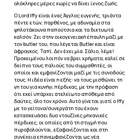
ολόκληρες μέρες χωρίς να δίνει ίχνος ζωής.
Ο Lord Iffy είναι ένας Άγγλος ευγενής, τριάντα
πέντε ετών, παρθένος, με αδυναμία στα
ψηλοτάκουνα παπούτσια και τα δικτυωτά
καλσόν. Ζει στην οικογενειακή έπαυλη μαζί με
τον butler του, που λέγεται Butler και είναι
άφραγκος. Ταπί. Δεν έχει μία. Σάλιο, λέμε!
Προκειμένου λοιπόν να βρει χρήματα, καλεί σε
δείπνο τους παλιούς του συμμαθητές, οι
οποίοι και εμφανίζονται μαζί με τις συνοδούς
τους. Η ιδέα είναι η εξής: να τους μισθώνει τη
γη του για κυνήγι πέρδικας, με την πρόφαση
ότι εκεί υπάρχει ατελείωτο απόθεμα από
δαύτες, όλο τον χρόνο. Αυτό γίνεται γιατί ο Iffy
με το γείτονα/συνεργάτη του έχουν
κατασκευάσει δυο ντουζίνες μηχανικές
πέρδικες, οι οποίες από τη στιγμή που
πυροβολούνται, εξαφανίζονται και στη
συνέχεια επανεμφανίζονται ως νέα