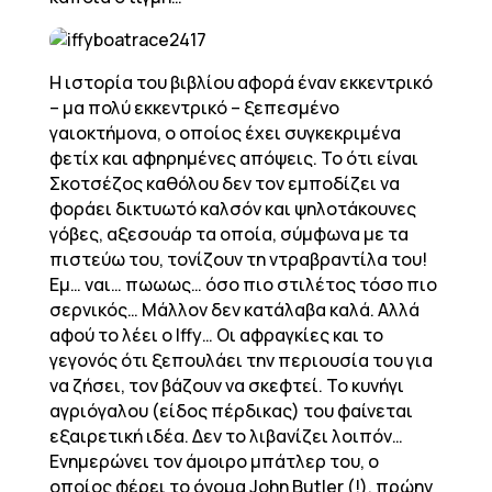
Η ιστορία του βιβλίου αφορά έναν εκκεντρικό
– μα πολύ εκκεντρικό – ξεπεσμένο
γαιοκτήμονα, ο οποίος έχει συγκεκριμένα
φετίχ και αφηρημένες απόψεις. Το ότι είναι
Σκοτσέζος καθόλου δεν τον εμποδίζει να
φοράει δικτυωτό καλσόν και ψηλοτάκουνες
γόβες, αξεσουάρ τα οποία, σύμφωνα με τα
πιστεύω του, τονίζουν τη ντραβραντίλα του!
Εμ… ναι… πωωως… όσο πιο στιλέτος τόσο πιο
σερνικός… Μάλλον δεν κατάλαβα καλά. Αλλά
αφού το λέει ο Iffy… Οι αφραγκίες και το
γεγονός ότι ξεπουλάει την περιουσία του για
να ζήσει, τον βάζουν να σκεφτεί. Το κυνήγι
αγριόγαλου (είδος πέρδικας) του φαίνεται
εξαιρετική ιδέα. Δεν το λιβανίζει λοιπόν…
Ενημερώνει τον άμοιρο μπάτλερ του, ο
οποίος φέρει το όνομα John Butler (!), πρώην