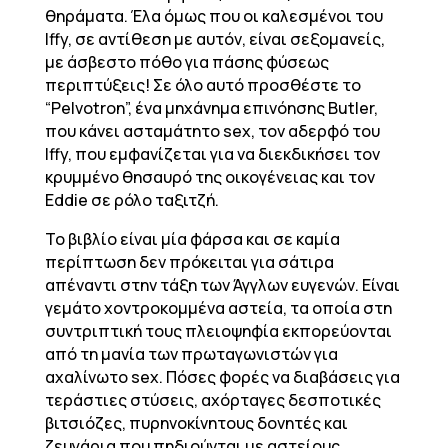
θηράματα. Έλα όμως που οι καλεσμένοι του
Iffy, σε αντίθεση με αυτόν, είναι σεξομανείς,
με άσβεστο πόθο για πάσης φύσεως
περιπτύξεις! Σε όλο αυτό προσθέστε το
“Pelvοtron”, ένα μηχάνημα επινόησης Butler,
που κάνει ασταμάτητο sex, τον αδερφό του
Iffy, που εμφανίζεται για να διεκδικήσει τον
κρυμμένο θησαυρό της οικογένειας και τον
Eddie σε ρόλο ταξιτζή.
Το βιβλίο είναι μία φάρσα και σε καμία
περίπτωση δεν πρόκειται για σάτιρα
απέναντι στην τάξη των Άγγλων ευγενών. Είναι
γεμάτο χοντροκομμένα αστεία, τα οποία στη
συντριπτική τους πλειοψηφία εκπορεύονται
από τη μανία των πρωταγωνιστών για
αχαλίνωτο sex. Πόσες φορές να διαβάσεις για
τεράστιες στύσεις, αχόρταγες δεσποτικές
βιτσιόζες, πυρηνοκίνητους δονητές και
ζευγάρια που πηδιούνται με αστείους