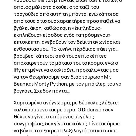
«μασκότ» Μέταλ μπάντας όλων των εποχών, ο
οποίος μάλιστα ακούει στο ταξί του
τραγούδια από αυτή τη μπάντα, ενώ κάποιος
από τους άτυχους χαρακτήρες προσπαθεί να
βγάλει άκρη, καθώς και η «έκπληξους-
έκπληξους» είσοδος ενός «απρόσμενου»
επισκέπτη, ανεβάζουν τον δείκτη αγωνίας και
ενθουσιασμού. Το κυνήγι πέρδικας πάει για…
βρούβες, κάποιοι από τους επισκέπτες
αποχαιρετούν το μάταιο τούτο κόσμο, ενώ ο
Iffy επιμένει να σχολιάζει, προκαλώντας μας
να τον θεωρήσουμε σαν διασταύρωση Mr.
Bean και Monty Python, με τον μπάτλερ του να
βογκάει. Σχεδόν πάντα…
Χαριτωμένο ανάγνωσμα, με δύσκολες λέξεις,
καλογραμμένο και με αέρα. Ο Dickinson δεν
θέλει να γίνει ο επόμενος μεγάλος
συγγραφέας, δεν γίνεται κιόλας. Γίνεται όμως
να βάλει το εξαίρετο λεξιλόγιό του κάτω και