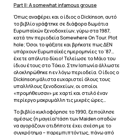
Part II: A somewhat infamous grouse
Όπως αναφέρει και ο ίδιος ο Dickinson, αυτό
το βιβλίο γράφτηκε σε διάφορα δωμάτια
Ευρωπαϊκών ξενοδοχείων, γύρω στα 1987,
κατά την περιοδεία Somewhere On Tour. Plot
hole; Όσοι το ψάξατε και βρήκατε πως ΔΕΝ
υπάρχουν Ευρωπαϊκές ημερομηνίες το ’87…
έχετε απόλυτο δίκιο! Τελείωσε το Μάιο του
ίδιου έτους στο Τόκιο. Στην Ιαπωνία άλλωστε
ολοκληρώθηκε η εν λόγω περιοδεία. Ο ίδιος ο
Dickinson μάλιστα ευχαριστεί όλους τους
υπαλλήλους ξενοδοχείων, οι οποίοι
«προμήθευσαν» με χαρτί και στυλό έναν
περίεργο μακρυμάλλη τις μικρές ώρες…
Το βιβλίο κυκλοφόρησε το 1990, ξεπούλησε
αμέσως (η μαγεία/τάση των Maiden οπαδών
να αγοράζουν οτιδήποτε έχει σχέση με το
συγκρότημα – παρεμπιπτόντως, πάνω από