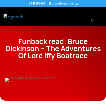
6949256666
press@keysmash.gr
Funback read: Bruce
Dickinson – The Adventures
Of Lord Iffy Boatrace