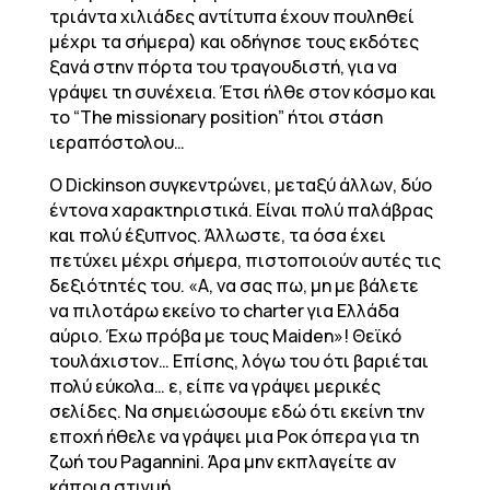
τριάντα χιλιάδες αντίτυπα έχουν πουληθεί
μέχρι τα σήμερα) και οδήγησε τους εκδότες
ξανά στην πόρτα του τραγουδιστή, για να
γράψει τη συνέχεια. Έτσι ήλθε στον κόσμο και
το “The missionary position” ήτοι στάση
ιεραπόστολου…
Ο Dickinson συγκεντρώνει, μεταξύ άλλων, δύο
έντονα χαρακτηριστικά. Είναι πολύ παλάβρας
και πολύ έξυπνος. Άλλωστε, τα όσα έχει
πετύχει μέχρι σήμερα, πιστοποιούν αυτές τις
δεξιότητές του. «Α, να σας πω, μη με βάλετε
να πιλοτάρω εκείνο το charter για Ελλάδα
αύριο. Έχω πρόβα με τους Maiden»! Θεϊκό
τουλάχιστον… Επίσης, λόγω του ότι βαριέται
πολύ εύκολα… ε, είπε να γράψει μερικές
σελίδες. Να σημειώσουμε εδώ ότι εκείνη την
εποχή ήθελε να γράψει μια Ροκ όπερα για τη
ζωή του Pagannini. Άρα μην εκπλαγείτε αν
κάποια στιγμή…