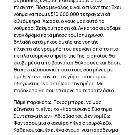
με βασικές έννοιες που αφορούν στον
πλανήτη. Πόσο μεγάλος είναι ο πλανήτης; Έχει
νόημα να πούμε 510.000.000 τετραγωνικά
χιλιόμετρα; Χωράει ο νους μας αυτό το
νούμερο; Σκέψου πρακτικά. Αν κατασκευάζαμε
έναν δρόμο κατά μήκος του Ισημερινού,
δηλαδή κατά μήκος αυτής της νοητής
πλανητικής γραμμής που περνάει από το πιο
πεπλατυσμένο σημείο της Γης, ο οποίος θα
έκοβε μέσα από βουνά και θάλασσες και δάση,
θα χρειαζόσουν κάπου στους δύο μήνες με
αμάξι για να κάνεις τον γύρο του κόσμου,
οδηγώντας ένα οκτάωρο την ημέρα. Με
ποδήλατο θα σου έπαιρνε το τετραπλάσιο.
Πάμε παρακάτω. Ποιος μπορεί να μας
εξηγήσει τι είναι το «Καρτεσιανό Σύστημα
Συντεταγμένων». Αδιάβαστοι; Δεν νομίζω.
Φαντάσου μια σκακιέρα ή ένα σταυρόλεξο.
Κάθε κουτάκι έχει ένα όνομα, για παράδειγμα