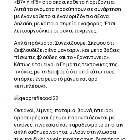
«Β7» ή «F5» στο σκάκι κάθετα ή οριζόντια.
Αυτά τα ονόματα προκύπτουν σε συνάρτηση
με έναν κάθετο κι έναν οριζόντιο άξονα.
Δηλαδή, με κάποια σημεία αναφοράς. Έτσι
λειτουργούν και οι συντεταγμένες.
Απλά πράγματα; Συνεχίζουμε. Σκέψου ότι
ξεφλουδίζεις ένα μανταρίνι και μετά βάζεις
πίσω τις φλούδες και το «ξαναντύνεις».
Κάπως έτσι είναι η Γη με τις τεκτονικές της
πλάκες, με τη διαφορά ότι από κάτω τους
υπάρχει ένα ρευστό μάγμα και άρα
«επιπλέουν».
Ωκεανοί, λίμνες, ποτάμια, βουνά, ήπειροι,
οροσειρές και έρημοι παρουσιάζονται με
εικόνες, πινακάκια και παραδείγματα από την
απλή καθημερινότητα, μιλούν στη γλώσσα
των παιδιών, χωρίς περίτεχνους, δυσνόητους