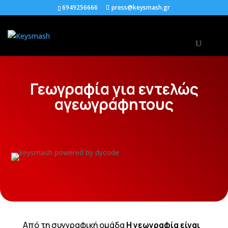
6949256666
press@keysmash.gr
Γεωγραφία για εντελώς
αγεωγράφητους
Από τη συγγραφική ομάδα
Η γεωγραφία είναι