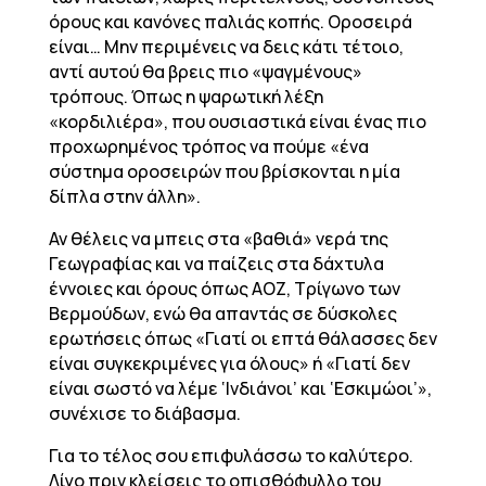
όρους και κανόνες παλιάς κοπής. Οροσειρά
είναι… Μην περιμένεις να δεις κάτι τέτοιο,
αντί αυτού θα βρεις πιο «ψαγμένους»
τρόπους. Όπως η ψαρωτική λέξη
«κορδιλιέρα», που ουσιαστικά είναι ένας πιο
προχωρημένος τρόπος να πούμε «ένα
σύστημα οροσειρών που βρίσκονται η μία
δίπλα στην άλλη».
Αν θέλεις να μπεις στα «βαθιά» νερά της
Γεωγραφίας και να παίζεις στα δάχτυλα
έννοιες και όρους όπως ΑΟΖ, Τρίγωνο των
Βερμούδων, ενώ θα απαντάς σε δύσκολες
ερωτήσεις όπως «Γιατί οι επτά θάλασσες δεν
είναι συγκεκριμένες για όλους» ή «Γιατί δεν
είναι σωστό να λέμε ‘Ινδιάνοι’ και ‘Εσκιμώοι’»,
συνέχισε το διάβασμα.
Για το τέλος σου επιφυλάσσω το καλύτερο.
Λίγο πριν κλείσεις το οπισθόφυλλο του