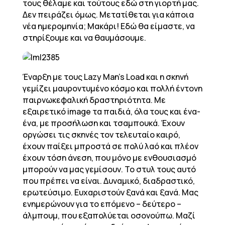
τους θέλαμε και τούτους εδώ στη γιορτή μας.
Δεν πειράζει όμως. Μετατίθεται για κάποια
νέα ημερομηνία; Μακάρι! Εδώ θα είμαστε, να
στηρίξουμε και να θαυμάσουμε.
Έναρξη με τους Lazy Man’s Load και η σκηνή
γεμίζει μαυροντυμένο κόσμο και πολλή έντονη
παιρνωκεφαλική δραστηριότητα. Με
εξαιρετικό image τα παιδιά, όλα τους και ένα-
ένα, με προσήλωση και τσαμπουκά. Έχουν
οργώσει τις σκηνές τον τελευταίο καιρό,
έχουν παίξει μπροστά σε πολύ λαό και πλέον
έχουν τόση άνεση, που μόνο με ενθουσιασμό
μπορούν να μας γεμίσουν. Το στυλ τους αυτό
που πρέπει να είναι. Δυναμικό, διαδραστικό,
ερωτεύσιμο. Ευχαριστούν ξανά και ξανά. Μας
ενημερώνουν για το επόμενο – δεύτερο –
άλμπουμ, που εξαπολύεται οσονούπω. Μαζί