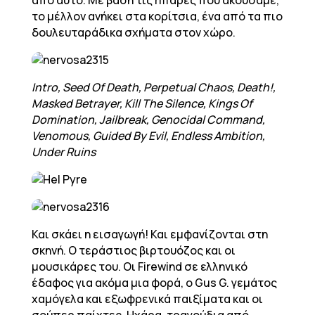
από αυτό. Με βάση τις riffάρες που ακούσαμε,
το μέλλον ανήκει στα κορίτσια, ένα από τα πιο
δουλευταράδικα σχήματα στον χώρο.
Intro, Seed Of Death, Perpetual Chaos, Death!,
Masked Betrayer, Kill The Silence, Kings Of
Domination, Jailbreak, Genocidal Command,
Venomous, Guided By Evil, Endless Ambition,
Under Ruins
Και σκάει η εισαγωγή! Και εμφανίζονται στη
σκηνή. Ο τεράστιος βιρτουόζος και οι
μουσικάρες του. Οι Firewind σε ελληνικό
έδαφος για ακόμα μια φορά, ο Gus G. γεμάτος
χαμόγελα και εξωφρενικά παιξίματα και οι