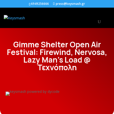
6949256666
press@keysmash.gr
Gimme Shelter Open Air
Festival: Firewind, Nervosa,
Lazy Man’s Load @
Τεχνόπολη