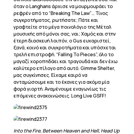
όταν ο Langhans άρχισε να μουρμουράει το
ρεφρέν από το “Breaking The Law”… Τίνος
συγκροτήματος, ρωτήσατε; Πάτε και
γραφτείτε στο μέγα ποινολόγιο της Μέταλ
μουσικής από μόνοι σας, ναι; Χαμός και στην
έτερη διασκευή λοιπόν, ο Gus ευχαριστεί,
ξανά, κοινό και συγκροτήματα και υπόσχεται
τρελή επιστροφή. “Falling To Pieces”, όλο το
μαγαζί χοροπηδάει και τραγουδά και δεν έχω
καλύτερο επίλογο από αυτό. Gimme Shelter,
μας συγκίνησες. Είχαμε καιρό να
ανταμώσουμε και το έκανες για ακόμα μία
φορά γιορτή. Αναμένουμε εναγωνίως τις
επόμενες ανακοινώσεις. Long Live GSFF!
Into the Fire, Between Heaven and Hell, Head Up