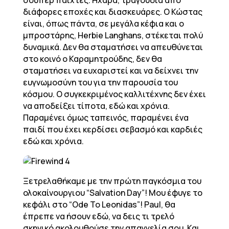
σούπερ παίχτες. Ηχάρα, τραγούδια από
διάφορες εποχές και διασκευάρες. Ο Κώστας
είναι, όπως πάντα, σε μεγάλα κέφια και ο
μπροστάρης, Herbie Langhans, στέκεται πολύ
δυναμικά. Δεν θα σταματήσει να απευθύνεται
στο κοινό ο Καραμητρούδης, δεν θα
σταματήσει να ευχαριστεί και να δείχνει την
ευγνωμοσύνη του για την παρουσία του
κόσμου. Ο συγκεκριμένος καλλιτέχνης δεν έχει
να αποδείξει τίποτα, εδώ και χρόνια.
Παραμένει όμως ταπεινός, παραμένει ένα
παιδί που έχει κερδίσει σεβασμό και καρδιές
εδώ και χρόνια.
Ξετρελαθήκαμε με την πρώτη παγκόσμια του
ολοκαίνουργιου “Salvation Day”! Μου έφυγε το
κεφάλι στο “Ode To Leonidas”! Paul, θα
έπρεπε να ήσουν εδώ, να δεις τι τρελό
σκηνικό ακολουθούσε την απαγγελία σου. Και