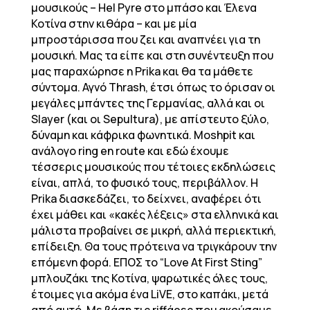
μουσικούς – Hel Pyre στο μπάσο και Έλενα
Κοτίνα στην κιθάρα – και με μία
μπροστάρισσα που ζει και αναπνέει για τη
μουσική. Μας τα είπε και στη συνέντευξη που
μας παραχώρησε η Prika και θα τα μάθετε
σύντομα. Αγνό Thrash, έτσι όπως το όρισαν οι
μεγάλες μπάντες της Γερμανίας, αλλά και οι
Slayer (και οι Sepultura), με απίστευτο ξύλο,
δύναμη και κάφρικα φωνητικά. Moshpit και
ανάλογο ring en route και εδώ έχουμε
τέσσερις μουσικούς που τέτοιες εκδηλώσεις
είναι, απλά, το φυσικό τους, περιβάλλον. Η
Prika διασκεδάζει, το δείχνει, αναφέρει ότι
έχει μάθει και «κακές λέξεις» στα ελληνικά και
μάλιστα προβαίνει σε μικρή, αλλά περιεκτική,
επίδειξη. Θα τους πρότεινα να τριγκάρουν την
επόμενη φορά. ΕΠΟΣ το “Love At First Sting”
μπλουζάκι της Κοτίνα, ψαρωτικές όλες τους,
έτοιμες για ακόμα ένα LiVE, στο καπάκι, μετά