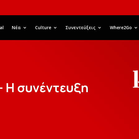
al
Νέα
Culture
Συνεντεύξεις
Where2Go
– Η συνέντευξη