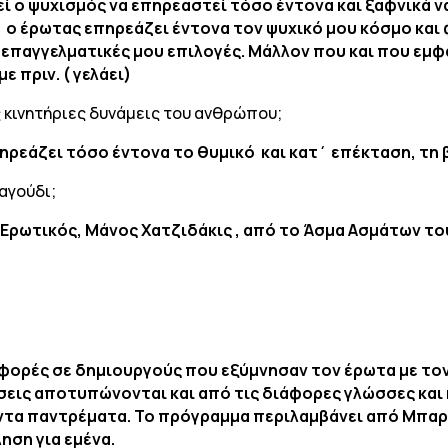
εί ο ψυχισμός να επηρεαστεί τόσο έντονα και ξαφνικά 
ς, ο έρωτας επηρεάζει έντονα τον ψυχικό μου κόσμο και
 επαγγελματικές μου επιλογές. Μάλλον που και που εμ
 πριν. ( γελάει)
ις κινητήριες δυνάμεις του ανθρώπου;
ηρεάζει τόσο έντονα το θυμικό και κατ΄ επέκταση, τη 
αγούδι;
Ερωτικός, Μάνος Χατζιδάκις , από το Άσμα Ασμάτων το
ναφορές σε δημιουργούς που εξύμνησαν τον έρωτα με το
σεις αποτυπώνονται και από τις διάφορες γλώσσες και
οντα παντρέματα. Το πρόγραμμα περιλαμβάνει από Μπαρό
ηση για εμένα.