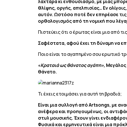
λαχτάρα κι ενθουσιασμό, με μιας μπορ
θλίψης, οργής, απελπισίας… Εν ολίγοι
αυτόν. Ωστόσο ποτέ δεν επηρέασε τις
ορθολογισμός από τη νομική που λέγαμε
Πιστεύεις ότι ο έρωτας είναι μια από τ
Σαφέστατα, αφού έχει τη δύναμη να επ
Ποιο είναι το αγαπημένο σου ερωτικό τρ
«
Κραταιά ως θάνατος αγάπη»,
Μεγάλος 
θάνατο.
Τι έχεις ετοιμάσει για αυτή τη βραδιά;
Είναι μια συλλογή από Artsongs, με α
ανέφερα και προηγουμένως, οι αντιφά
στυλ μουσικής. Έχουν γίνει ενδιαφέρ
Φυσικά και ερμηνευτικά είναι μια πρόκλ