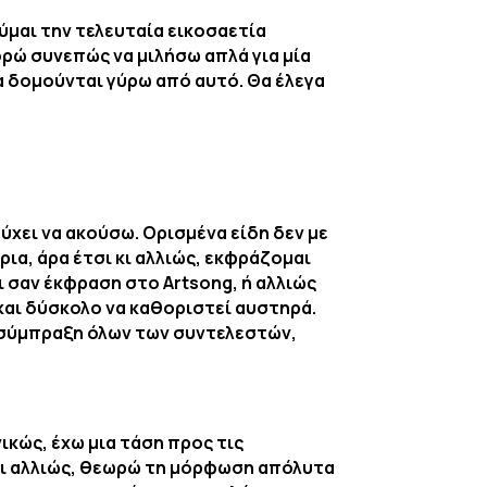
ύμαι την τελευταία εικοσαετία
ορώ συνεπώς να μιλήσω απλά για μία
λα δομούνται γύρω από αυτό. Θα έλεγα
τύχει να ακούσω. Ορισμένα είδη δεν με
ια, άρα έτσι κι αλλιώς, εκφράζομαι
αι σαν έκφραση στο Artsong, ή αλλιώς
 και δύσκολο να καθοριστεί αυστηρά.
η σύμπραξη όλων των συντελεστών,
κώς, έχω μια τάση προς τις
 κι αλλιώς, θεωρώ τη μόρφωση απόλυτα