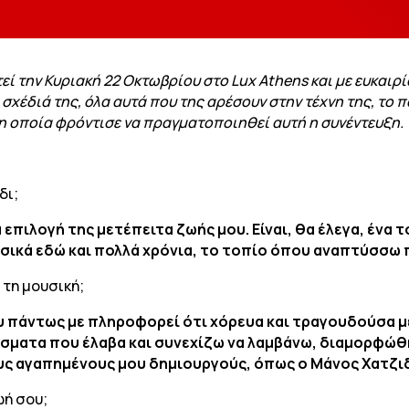
ί την Κυριακή 22 Οκτωβρίου στο Lux Athens και με ευκαιρ
α σχέδιά της, όλα αυτά που της αρέσουν στην τέχνη της, το π
 η οποία φρόντισε να πραγματοποιηθεί αυτή η συνέντευξη.
δι;
α επιλογή της μετέπειτα ζωής μου. Είναι, θα έλεγα, ένα
σικά εδώ και πολλά χρόνια, το τοπίο όπου αναπτύσσω 
 τη μουσική;
υ πάντως με πληροφορεί ότι χόρευα και τραγουδούσα μ
σματα που έλαβα και συνεχίζω να λαμβάνω, διαμορφώθη
ς αγαπημένους μου δημιουργούς, όπως ο Μάνος Χατζιδά
ωή σου;