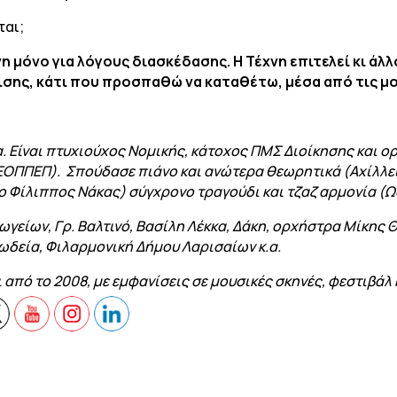
ται;
η μόνο για λόγους διασκέδασης. Η Τέχνη επιτελεί κι ά
ισης, κάτι που προσπαθώ να καταθέτω, μέσα από τις μο
. Είναι πτυχιούχος Νομικής, κάτοχος ΠΜΣ Διοίκησης και ο
ΕΟΠΠΕΠ). Σπούδασε πιάνο και ανώτερα θεωρητικά (Αχίλλει
ο Φίλιππος Νάκας) σύγχρονο τραγούδι και τζαζ αρμονία (Ω
νωγείων, Γρ. Βαλτινό, Βασίλη Λέκκα, Δάκη, ορχήστρα Μίκης
ωδεία, Φιλαρμονική Δήμου Λαρισαίων κ.α.
 από το 2008, με εμφανίσεις σε μουσικές σκηνές, φεστιβάλ 