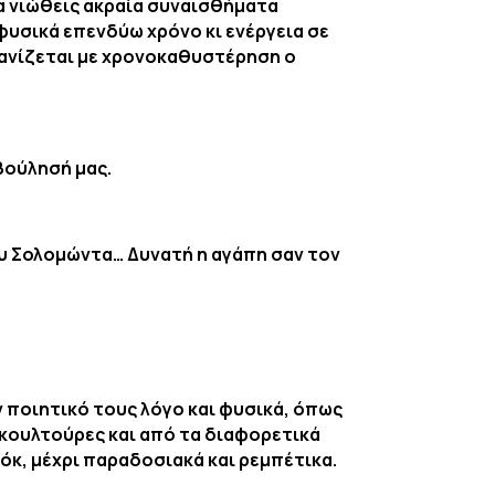
να νιώθεις ακραία συναισθήματα
 φυσικά επενδύω χρόνο κι ενέργεια σε
φανίζεται με χρονοκαθυστέρηση ο
βούλησή μας.
υ Σολομώντα… Δυνατή η αγάπη σαν τον
ν ποιητικό τους λόγο και φυσικά, όπως
 κουλτούρες και από τα διαφορετικά
κ, μέχρι παραδοσιακά και ρεμπέτικα.