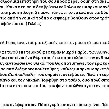
μάλλον μια επιστήμη που σου προσφέρει δομή στη σκέ
σου. Κοινά στοιχεία δεν βρίσκω καθόλου να υπάρχουν ανά
ική μου επιλογή. Σε μένα πάντως, το να έχω και τις δύ
άτια από τη νομικό τρόπο σκέψης με βοηθούν στον τρ
 αφάνταστα! ( Γελάει)
 Athens, κάνοντας μια εξερεύνηση στον μουσικό ερωτικό 
υ φετινού επετειακού φεστιβάλ Μικρό Παρίσι των Αθηνώ
ο έρωτας είναι ένα θέμα που έχει απασχολήσει τον άν
συγκεντρώσω ένα υλικό, που θα αποτυπώνει τον έρωτα σ
μέσα από διάφορες κουλτούρες, καθώς υπάρχουν αρκετά
τλος
Contradicci?n,
που σημαίνει αντιφάσεις. Έχω τη χαρ
πιάνο και τον Μιχάλη Πορφύρη στο τσέλο, δύο πολύ σπ
ργία του ηχητικού τοπίου που φαντασιώθηκα για τη
ου ανέφερα πριν. Πόσο γεμάτος αντιφάσεις είναι. Πώς 