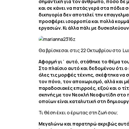
σημαντική για τον άνθρωπο, πόσο δε 
και σε κάνει να πατάς γερά στα πόδια 
δικηγορία δεν αποτελεί την επαγγελματ
προσφέρει ισορροπία και πολλά κομμ
εργασιών. Κι άλλα πάλι με δυσκολεύουν
Θα βρίσκεσαι στις 22 Οκτωβρίου στο Lux
Αφορμή γι΄ αυτό, στάθηκε το θέμα το
Στο πλαίσιο αυτό και δεδομένου ότι 
όλες τις μορφές τέχνης, σκέφτηκα να 
τον πόνο, τον αποχωρισμό, αλλά και 
παραδοσιακές επιρροές, εξού και ο τί
σκηνής με τον Νεοκλή Νεοφυτίδη στο 
οποίων είναι καταλυτική στη δημιου
Τι θέση έχει ο έρωτας στη ζωή σου;
Μεγαλώνω και παρατηρώ ακριβώς αυτό π