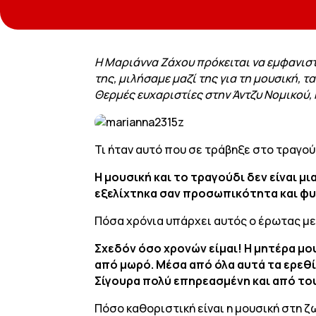
Η Μαριάννα Ζάχου πρόκειται να εμφανιστε
της, μιλήσαμε μαζί της για τη μουσική, τ
Θερμές ευχαριστίες στην Άντζυ Νομικού,
Τι ήταν αυτό που σε τράβηξε στο τραγού
Η μουσική και το τραγούδι δεν είναι μι
εξελίχτηκα σαν προσωπικότητα και φυ
Πόσα χρόνια υπάρχει αυτός ο έρωτας με
Σχεδόν όσο χρονών είμαι! Η μητέρα μο
από μωρό. Μέσα από όλα αυτά τα ερεθί
Σίγουρα πολύ επηρεασμένη και από του
Πόσο καθοριστική είναι η μουσική στη ζ