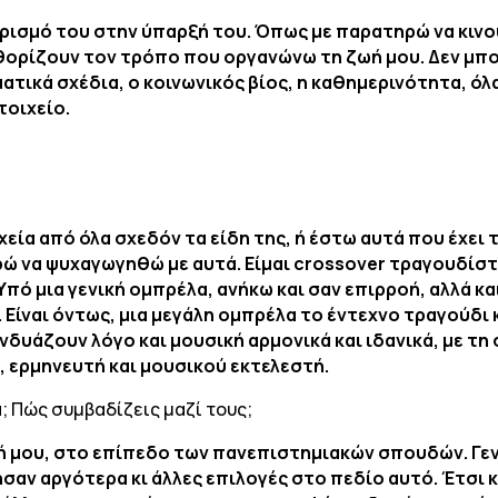
ρισμό του στην ύπαρξή του. Όπως με παρατηρώ να κινο
αθορίζουν τον τρόπο που οργανώνω τη ζωή μου. Δεν μπ
ματικά σχέδια, ο κοινωνικός βίος, η καθημερινότητα, ό
τοιχείο.
χεία από όλα σχεδόν τα είδη της, ή έστω αυτά που έχει 
 να ψυχαγωγηθώ με αυτά. Είμαι crossover τραγουδίστρ
 Υπό μια γενική ομπρέλα, ανήκω και σαν επιρροή, αλλά κ
. Είναι όντως, μια μεγάλη ομπρέλα το έντεχνο τραγούδι
δυάζουν λόγο και μουσική αρμονικά και ιδανικά, με τ
, ερμηνευτή και μουσικού εκτελεστή.
α; Πώς συμβαδίζεις μαζί τους;
ή μου, στο επίπεδο των πανεπιστημιακών σπουδών. Γενι
σαν αργότερα κι άλλες επιλογές στο πεδίο αυτό. Έτσι