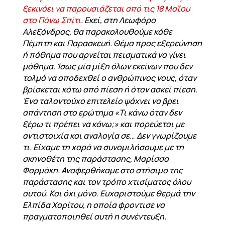
ξεκινάει να παρουσιάζεται από τις 18 Μαΐου
στο Πάνω Σπίτι
. Εκεί, στη Λεωφόρο
Αλεξάνδρας, θα παρακολουθούμε κάθε
Πέμπτη και Παρασκευή. Θέμα προς εξερεύνηση
ή πάθημα που αρνείται πεισματικά να γίνει
μάθημα. Ίσως μία μίξη όλων εκείνων που δεν
τολμά να αποδεχθεί ο ανθρώπινος νους, όταν
βρίσκεται κάτω από πίεση ή όταν ασκεί πίεση.
Ένα ταλαντούχο επιτελείο ψάχνει να βρει
απάντηση στο ερώτημα «Τι κάνω όταν δεν
ξέρω τι πρέπει να κάνω;» και πορεύεται με
αντιστοιχία και αναλογία σε… Δεν γνωρίζουμε
τι. Είχαμε τη χαρά να συνομιλήσουμε με τη
σκηνοθέτη της παράστασης, Μαρίσσα
Φαρμάκη. Αναφερθήκαμε στο στήσιμο της
παράστασης και τον τρόπο χτισίματος όλου
αυτού. Και όχι μόνο. Ευχαριστούμε θερμά την
Ελπίδα Χαρίτου, η οποία φροντισε να
πραγματοποιηθεί αυτή η συνέντευξη.