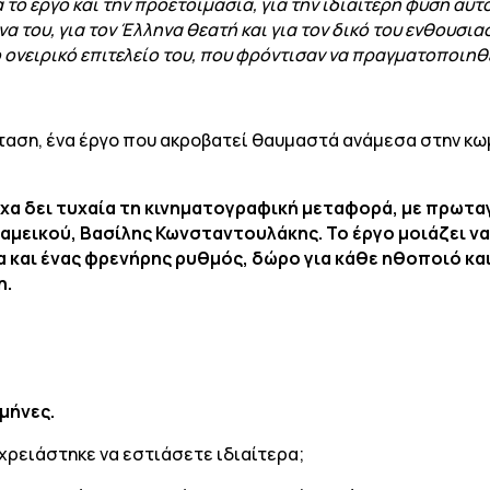
το έργο και την προετοιμασία, για την ιδιαίτερη φύση αυτο
α του, για τον Έλληνα θεατή και για τον δικό του ενθουσια
 ονειρικό επιτελείο του, που φρόντισαν να πραγματοποιηθε
ταση, ένα έργο που ακροβατεί θαυμαστά ανάμεσα στην κωμω
 Είχα δει τυχαία τη κινηματογραφική μεταφορά, με πρωτ
αμεικού, Βασίλης Κωνσταντουλάκης. Το έργο μοιάζει ν
α και ένας φρενήρης ρυθμός, δώρο για κάθε ηθοποιό κ
η.
μήνες.
χρειάστηκε να εστιάσετε ιδιαίτερα;