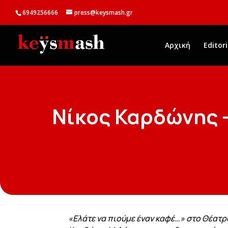
6949256666
press@keysmash.gr
Αρχική
Editori
Νίκος Καρδώνης 
«Ελάτε να πιούμε έναν καφέ…» στο Θέατρ