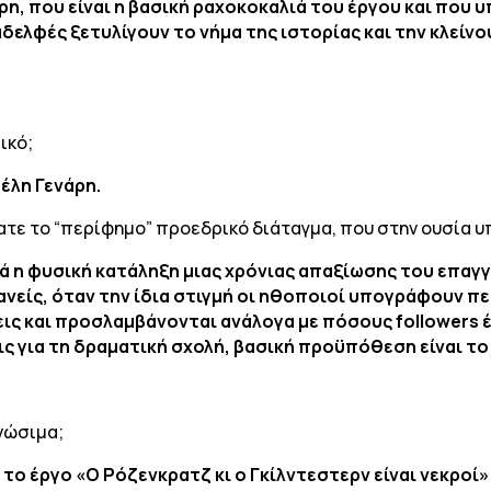
η, που είναι η βασική ραχοκοκαλιά του έργου και που 
αδελφές ξετυλίγουν το νήμα της ιστορίας και την κλείν
ικό;
τέλη Γενάρη.
ε το “περίφημο” προεδρικό διάταγμα, που στην ουσία υπ
ά η φυσική κατάληξη μιας χρόνιας απαξίωσης του επαγ
 κανείς, όταν την ίδια στιγμή οι ηθοποιοί υπογράφουν 
ς και προσλαμβάνονται ανάλογα με πόσους followers έχο
ις για τη δραματική σχολή, βασική προϋπόθεση είναι τ
ινώσιμα;
το έργο «Ο Ρόζενκρατζ κι ο Γκίλντεστερν είναι νεκροί