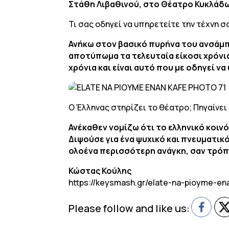
Στάθη Λιβαθινού, στο Θέατρο Κυκλάδω
Τι σας οδηγεί να υπηρετείτε την τέχνη 
Ανήκω στον βασικό πυρήνα του ανσάμπ
αποτύπωμα τα τελευταία είκοσι χρόνια.
χρόνια και είναι αυτό που με οδηγεί ν
Ο Έλληνας στηρίζει το θέατρο; Πηγαίνε
Ανέκαθεν νομίζω ότι το ελληνικό κοιν
Διψούσε για ένα ψυχικό και πνευματικ
ολοένα περισσότερη ανάγκη, σαν τρόπ
Κώστας Κούλης
https://keysmash.gr/elate-na-pioyme-en
Please follow and like us: