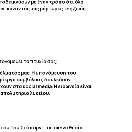
υποδεικνύουν με έναν τρόπο ότι όλα
ουν, κάνοντάς μας μάρτυρες της ζωής
ονομεύει τα πτυχία σας;
γέλματός μας. Η υπονόμευση του
περίεργα συμβόλαια, δουλεύουν
υν στα social media. Η ειρωνεία είναι
ο απολυτήριο λυκείου.
» του Τομ Στόπαρντ, σε σκηνοθεσία