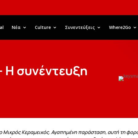
al
Νέα
Culture
Συνεντεύξεις
Where2Go
– Η συνέντευξη
ο Μικρός Κεραμεικός. Αγαπημένη παράσταση, αυτή τη φορά