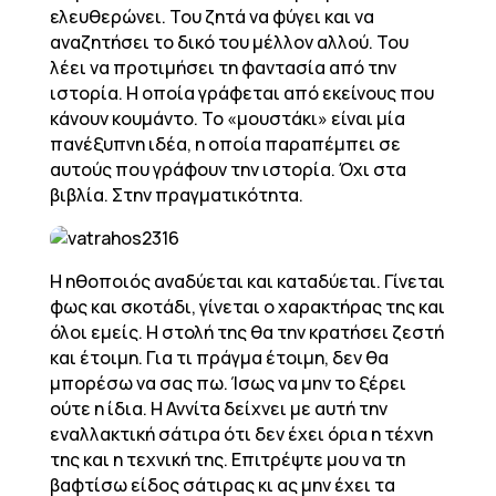
ελευθερώνει. Του ζητά να φύγει και να
αναζητήσει το δικό του μέλλον αλλού. Του
λέει να προτιμήσει τη φαντασία από την
ιστορία. Η οποία γράφεται από εκείνους που
κάνουν κουμάντο. Το «μουστάκι» είναι μία
πανέξυπνη ιδέα, η οποία παραπέμπει σε
αυτούς που γράφουν την ιστορία. Όχι στα
βιβλία. Στην πραγματικότητα.
Η ηθοποιός αναδύεται και καταδύεται. Γίνεται
φως και σκοτάδι, γίνεται ο χαρακτήρας της και
όλοι εμείς. Η στολή της θα την κρατήσει ζεστή
και έτοιμη. Για τι πράγμα έτοιμη, δεν θα
μπορέσω να σας πω. Ίσως να μην το ξέρει
ούτε η ίδια. Η Αννίτα δείχνει με αυτή την
εναλλακτική σάτιρα ότι δεν έχει όρια η τέχνη
της και η τεχνική της. Επιτρέψτε μου να τη
βαφτίσω είδος σάτιρας κι ας μην έχει τα