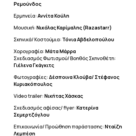
Ρεμούνδος
Ερμηνεία:
Αννίτα Κούλη
Μουσική:
Νικόλας Καρίμαλης (
Razastarr
)
Σκηνικά/ Κοστούμια:
Τόνια Αβδελοπούλου
Χορογραφία:
Μάτα Μάρρα
Σχεδιασμός Φωτισμού/ Βοηθός Σκηνοθέτη:
Γιέλενα Γκάγκιτς
Φωτογραφίες:
Δέσποινα Κλούβα/ Στέφανος
Κυριακόπουλος
Video trailer:
Νικήτας Χάσκας
Σχεδιασμός αφίσας/ flyer:
Κατερίνα
Σεμερτζόγλου
Επικοινωνία/ Προώθηση παράστασης:
Νταίζη
Λεμπέση