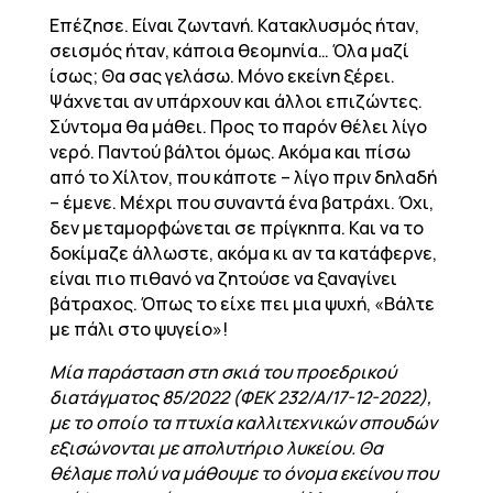
Επέζησε. Είναι ζωντανή. Κατακλυσμός ήταν,
σεισμός ήταν, κάποια θεομηνία… Όλα μαζί
ίσως; Θα σας γελάσω. Μόνο εκείνη ξέρει.
Ψάχνεται αν υπάρχουν και άλλοι επιζώντες.
Σύντομα θα μάθει. Προς το παρόν θέλει λίγο
νερό. Παντού βάλτοι όμως. Ακόμα και πίσω
από το Χίλτον, που κάποτε – λίγο πριν δηλαδή
– έμενε. Μέχρι που συναντά ένα βατράχι. Όχι,
δεν μεταμορφώνεται σε πρίγκηπα. Και να το
δοκίμαζε άλλωστε, ακόμα κι αν τα κατάφερνε,
είναι πιο πιθανό να ζητούσε να ξαναγίνει
βάτραχος. Όπως το είχε πει μια ψυχή, «Βάλτε
με πάλι στο ψυγείο»!
Μία παράσταση στη σκιά του προεδρικού
διατάγματος 85/2022 (ΦΕΚ 232/Α/17-12-2022),
με το οποίο τα πτυχία καλλιτεχνικών σπουδών
εξισώνονται με απολυτήριο λυκείου. Θα
θέλαμε πολύ να μάθουμε το όνομα εκείνου που