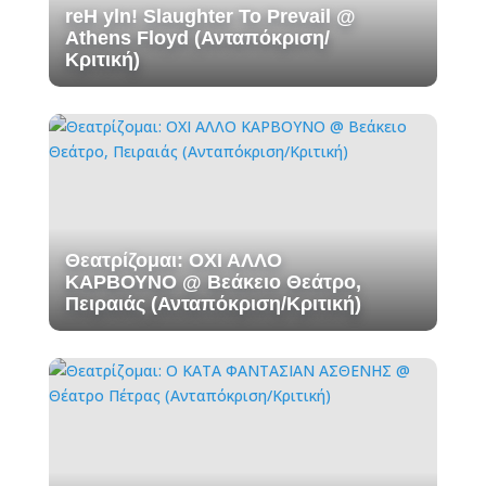
reH yln! Slaughter To Prevail @
Athens Floyd (Ανταπόκριση/
Κριτική)
Θεατρίζομαι: ΟΧΙ ΑΛΛΟ
ΚΑΡΒΟΥΝΟ @ Βεάκειο Θεάτρο,
Πειραιάς (Ανταπόκριση/Κριτική)