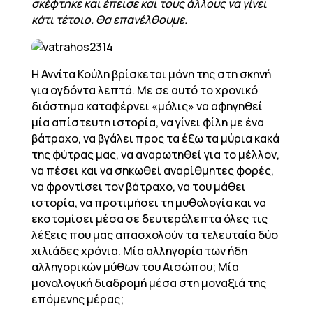
σκέφτηκε και έπεισε και τους άλλους να γίνει
κάτι τέτοιο. Θα επανέλθουμε.
Η Αννίτα Κούλη βρίσκεται μόνη της στη σκηνή
για ογδόντα λεπτά. Με σε αυτό το χρονικό
διάστημα καταφέρνει «μόλις» να αφηγηθεί
μία απίστευτη ιστορία, να γίνει φίλη με ένα
βάτραχο, να βγάλει προς τα έξω τα μύρια κακά
της φύτρας μας, να αναρωτηθεί για το μέλλον,
να πέσει και να σηκωθεί αναρίθμητες φορές,
να φροντίσει τον βάτραχο, να του μάθει
ιστορία, να προτιμήσει τη μυθολογία και να
εκστομίσει μέσα σε δευτερόλεπτα όλες τις
λέξεις που μας απασχολούν τα τελευταία δύο
χιλιάδες χρόνια. Μία αλληγορία των ήδη
αλληγορικών μύθων του Αισώπου; Μία
μονολογική διαδρομή μέσα στη μοναξιά της
επόμενης μέρας;