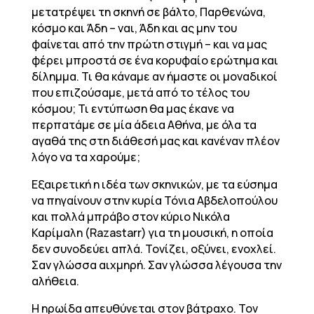
μετατρέψει τη σκηνή σε βάλτο, Παρθενώνα,
κόσμο και Άδη – ναι, Άδη και ας μην του
φαίνεται από την πρώτη στιγμή – και να μας
φέρει μπροστά σε ένα κορυφαίο ερώτημα και
δίλημμα. Τι θα κάναμε αν ήμαστε οι μοναδικοί
που επιζούσαμε, μετά από το τέλος του
κόσμου; Τι εντύπωση θα μας έκανε να
περπατάμε σε μία άδεια Αθήνα, με όλα τα
αγαθά της στη διάθεσή μας και κανέναν πλέον
λόγο να τα χαρούμε;
Εξαιρετική η ιδέα των σκηνικών, με τα εύσημα
να πηγαίνουν στην κυρία Τόνια Αβδελοπούλου
και πολλά μπράβο στον κύριο Νικόλα
Καρίμαλη (Razastarr) για τη μουσική, η οποία
δεν συνοδεύει απλά. Τονίζει, οξύνει, ενοχλεί.
Σαν γλώσσα αιχμηρή. Σαν γλώσσα λέγουσα την
αλήθεια.
Η ηρωίδα απευθύνεται στον βάτραχο. Τον