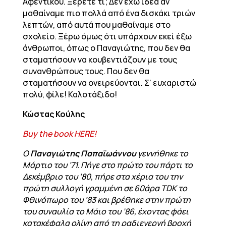
Αφεντικού. Ξέρετε τι; Δεν έχω ιδέα αν
μαθαίναμε πιο πολλά από ένα δισκάκι τριών
λεπτών, από αυτά που μαθαίναμε στο
σχολείο. Ξέρω όμως ότι υπάρχουν εκεί έξω
άνθρωποι, όπως ο Παναγιώτης, που δεν θα
σταματήσουν να κουβεντιάζουν με τους
συνανθρώπους τους. Που δεν θα
σταματήσουν να ονειρεύονται. Σ’ ευχαριστώ
πολύ, φίλε! Καλοτάξιδο!
Κώστας Κούλης
Buy the book HERE!
Ο
Παναγιώτης Παπαϊωάννου
γεννήθηκε το
Μάρτιο του ’71. Πήγε στο πρώτο του πάρτι το
Δεκέμβριο του ’80, πήρε στα χέρια του την
πρώτη συλλογή γραμμένη σε 60άρα ΤDK το
Φθινόπωρο του ’83 και βρέθηκε στην πρώτη
του συναυλία το Μάιο του ’86, έχοντας φάει
κατακέφαλα ολίγη από τη ραδιενεργή βροχή