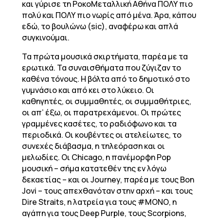
και γύρισε τη ΡοκοΜεταλλική Αθήνα ΠΟΛΥ πιο
πολύ και ΠΟΛΥ πιο νωρίς από μένα. Άρα, κάπου
εδώ, το βουλώνω (sic), αναφέρω και απλά
συγκινούμαι.
Τα πρώτα μουσικά σκιρτήματα, παρέα με τα
ερωτικά. Τα συναισθήματα που ζύγιζαν το
καθένα τόνους. Η βόλτα από το δημοτικό στο
γυμνάσιο και από κει στο λύκειο. Οι
καθηγητές, οι συμμαθητές, οι συμμαθήτριες,
οι απ’ έξω, οι παρατρεχάμενοι. Οι πρώτες
γραμμένες κασέτες, το ραδιόφωνο και τα
περιοδικά. Οι κουβέντες οι ατελείωτες, το
συνεχές διάβασμα, η τηλεόραση και οι
μελωδίες. Οι Chicago, η πανέμορφη Pop
μουσική – σήμα κατατεθέν της εν λόγω
δεκαετίας – και οι Journey, παρέα με τους Bon
Jovi – τους απεχθανόταν στην αρχή – και τους
Dire Straits, η λατρεία για τους #ΜΟΝΟ, η
αγάπη για τους Deep Purple, τους Scorpions,