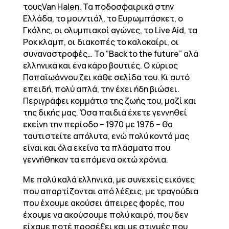
τουςVan Halen. Τα ποδοσφαιρικά στην
Ελλάδα, το μουντιάλ, το Ευρωμπάσκετ, ο
Γκάλης, οι ολυμπιακοί αγώνες, το Live Aid, τα
Ροκ κλαμπ, οι διακοπές το καλοκαίρι, οι
συναναστροφές… To “Back to the future” αλά
ελληνικά και ένα κάρο βουτιές. Ο κύριος
Παπαϊωάννου ζει κάθε σελίδα του. Κι αυτό
επειδή, πολύ απλά, την έχει ήδη βιώσει.
Περιγράφει κομμάτια της ζωής του, μαζί και
της δικής μας. Όσα παιδιά έχετε γεννηθεί
εκείνη την περίοδο – 1970 με 1976 – θα
ταυτιστείτε απόλυτα, ενώ πολύ κοντά μας
είναι και όλα εκείνα τα πλάσματα που
γεννήθηκαν τα επόμενα οκτώ χρόνια.
Με πολύ καλά ελληνικά, με συνεχείς εικόνες
που απαρτίζονται από λέξεις, με τραγούδια
που έχουμε ακούσει άπειρες φορές, που
έχουμε να ακούσουμε πολύ καιρό, που δεν
είχαμε ποτέ προσέξει και με στιγμές που