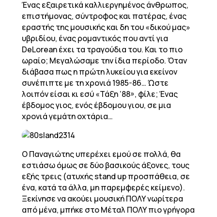
Ένας εξαιρετικά καλλιεργημένος άνθρωπος,
επιστήμονας, σύντροφος και πατέρας, ένας
εραστής της μουσικής και δη του «δικού μας»
υβριδίου, ένας ρομαντικός που αντί για
DeLorean έχει τα τραγούδια του. Και το πιο
ωραίο; Μεγαλώσαμε την ίδια περίοδο. Όταν
διάβασα πως η πρώτη λυκείου για εκείνον
συνέπιπτε με τη χρονιά 1985-86… Ώστε
λοιπόν είσαι κι εσύ «Τάξη ‘88», φίλε; Ένας
έβδομος γιος, ενός έβδομου γιου, σε μια
χρονιά γεμάτη οχτάρια…
Ο Παναγιώτης υπερέχει εμού σε πολλά, θα
εστιάσω όμως σε δύο βασικούς άξονες, τους
εξής τρεις (ατυχής stand up προσπάθεια, σε
ένα, κατά τα άλλα, μη παρεμφερές κείμενο).
Ξεκίνησε να ακούει μουσική ΠΟΛΥ νωρίτερα
από μένα, μπήκε στο Μέταλ ΠΟΛΥ πιο γρήγορα