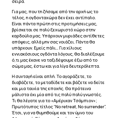
σειρά.
Για μας, που τη ζήσαμε από την αρχή ως το
τέλος, η ογδονταχώρα δεν έχει αντίπαλο.
Είναι πάντα πρώτη στις προτιμήσεις μας,
βρίσκεται σε πολύ ξεχωριστό χώρο στην
καρδούλα μας. Υπάρχουν μυριάδες αντίθετες
απόψεις, αλλά μην σας νοιάζει. Πάντα θα
υπάρχουν. Εμείς πάλι… Για χίλιους
εννιακόσιους ογδόντα λόγους, θα διαλέξουμε
ό,τι μας έκανε να ταξιδέψουμε έξω από το
σώμα μας, έστω και για λίγα δευτερόλεπτα.
Η συνταγή είναι απλή. Το αγοράζετε, το
διαβάζετε, το μεταδίδετε και βάζετε να δείτε
και μια ταινία της εποχής. Θα πρότεινα
μάλιστα όχι μία από τις πολύ πολύ γνωστές.
Τι θα λέγατε για το «Αμέρικαν Τσάμπιον»;
Πρωτότυπος τίτλος “No retreat, No surrender”.
Έτσι, για να θυμηθούμε και τον ύμνο του