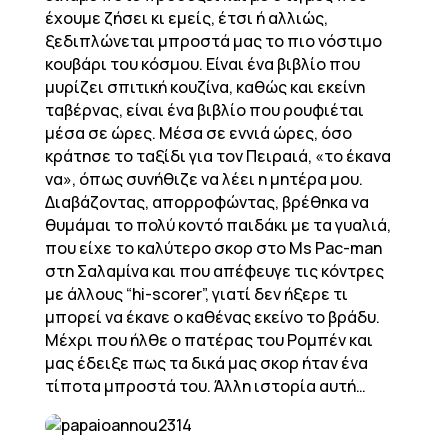
έχουμε ζήσει κι εμείς, έτσι ή αλλιώς,
ξεδιπλώνεται μπροστά μας το πιο νόστιμο
κουβάρι του κόσμου. Είναι ένα βιβλίο που
μυρίζει σπιτική κουζίνα, καθώς και εκείνη
ταβέρνας, είναι ένα βιβλίο που ρουφιέται
μέσα σε ώρες. Μέσα σε εννιά ώρες, όσο
κράτησε το ταξίδι για τον Πειραιά, «το έκανα
να», όπως συνήθιζε να λέει η μητέρα μου.
Διαβάζοντας, απορροφώντας, βρέθηκα να
θυμάμαι το πολύ κοντό παιδάκι με τα γυαλιά,
που είχε το καλύτερο σκορ στο Ms Pac-man
στη Σαλαμίνα και που απέφευγε τις κόντρες
με άλλους “hi-scorer”, γιατί δεν ήξερε τι
μπορεί να έκανε ο καθένας εκείνο το βράδυ.
Μέχρι που ήλθε ο πατέρας του Ρομπέν και
μας έδειξε πως τα δικά μας σκορ ήταν ένα
τίποτα μπροστά του. Άλλη ιστορία αυτή…