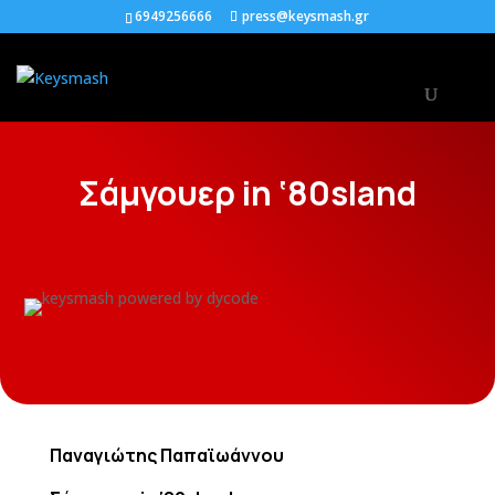
6949256666
press@keysmash.gr
Σάμγουερ in ‘80sland
Παναγιώτης Παπαϊωάννου