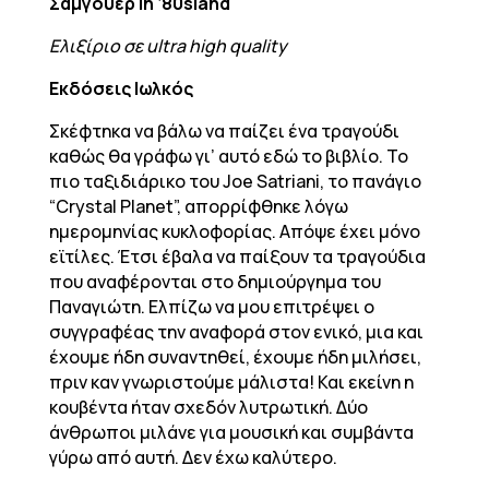
Σάμγουερ in ‘80sland
Ελιξίριο σε ultra high quality
Εκδόσεις Ιωλκός
Σκέφτηκα να βάλω να παίζει ένα τραγούδι
καθώς θα γράφω γι’ αυτό εδώ το βιβλίο. Το
πιο ταξιδιάρικο του Joe Satriani, το πανάγιο
“Crystal Planet”, απορρίφθηκε λόγω
ημερομηνίας κυκλοφορίας. Απόψε έχει μόνο
εϊτίλες. Έτσι έβαλα να παίξουν τα τραγούδια
που αναφέρονται στο δημιούργημα του
Παναγιώτη. Ελπίζω να μου επιτρέψει ο
συγγραφέας την αναφορά στον ενικό, μια και
έχουμε ήδη συναντηθεί, έχουμε ήδη μιλήσει,
πριν καν γνωριστούμε μάλιστα! Και εκείνη η
κουβέντα ήταν σχεδόν λυτρωτική. Δύο
άνθρωποι μιλάνε για μουσική και συμβάντα
γύρω από αυτή. Δεν έχω καλύτερο.