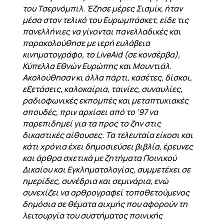
του Τσερνόμπιλ. Έζησε μέρες Σισμίκ, ήταν
μέσα στον τελικό του Ευρωμπάσκετ, είδε τις
πανελλήνιες να γίνονται πανελλαδικές και
παρακολούθησε με ιερή ευλάβεια
κινηματογράφο, το LiveAid (σε κονσέρβα),
Κύπελλα Εθνών Ευρώπης και Μουντιάλ.
Ακολούθησαν κι άλλα πάρτι, κασέτες, δίσκοι,
εξετάσεις, καλοκαίρια, ταινίες, συναυλίες,
ραδιοφωνικές εκπομπές και μεταπτυχιακές
σπουδές, πριν αρχίσει από το ’97 να
παρεπιδημεί για τα προς το ζην στις
δικαστικές αίθουσες. Τα τελευταία είκοσι και
κάτι χρόνια έχει δημοσιεύσει βιβλία, έρευνες
και άρθρα σχετικά με ζητήματα Ποινικού
Δικαίου και Εγκληματολογίας, συμμετέχει σε
ημερίδες, συνέδρια και σεμινάρια, ενώ
συνεχίζει να αρθρογραφεί τοποθετούμενος
δημόσια σε θέματα αιχμής που αφορούν τη
λειτουργία του συστήματος ποινικής