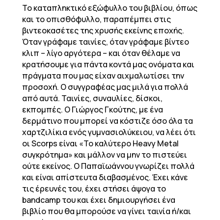
To καταπληκτικό εξώφυλλο του βιβλίου, όπως
και το οπισθόφυλλο, παραπέμπει στις
βιντεοκασέτες της χρυσής εκείνης εποχής.
Όταν γράφαμε ταινίες, όταν γράφαμε βίντεο
κλιπ – λίγο αργότερα – και όταν θέλαμε να
κρατήσουμε για πάντα κοντά μας ονόματα και
πράγματα που μας είχαν αιχμαλωτίσει την
προσοχή. Ο συγγραφέας μας μιλά για πολλά
από αυτά. Ταινίες, συναυλίες, δίσκοι,
εκπομπές. Ο Γιώργος Γκούτης, με ένα
δερμάτινο που μπορεί να κόστιζε όσο όλα τα
χαρτζιλίκια ενός γυμνασιολύκειου, να λέει ότι
οι Scorps είναι «Το καλύτερο Heavy Metal
συγκρότημα» και μάλλον να μην το πιστεύει
ούτε εκείνος. Ο Παπαϊωάννου γνωρίζει πολλά
και είναι απίστευτα διαβασμένος. Έχει κάνε
τις έρευνές του, έχει στήσει άψογα το
bandcamp του και έχει δημιουργήσει ένα
βιβλίο που θα μπορούσε να γίνει ταινία ή/και