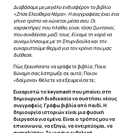
Διαβάσαμε με μεγάλο ενδιαφέρον το βιβλίο
«Ζήσε Ελεύθερα Νόρα». Η συγγραφέας έχει ένα
γήινο τρόπο να χώνεται μέσα σου. Οι
χαρακτήρες που πλάθει είναι τόσο ζωντανοί,
που συνδέεσαι μαζί τους. Είχαμε τη χαρά να
συνομιλήσουμε με τη Σπυριδούλα και την
ευχαριστούμε θερμά για τον χρόνο που μας
διέθεσε.
Πώς ξεκινήσατε να γράφετε βιβλία; Ποια
δύναμη σας έσπρωξε σε αυτό; Ποιον
«δαίμονα» θέλετε να εξευμενίσετε;
Ευχαριστώ το keysmash που μπαίνει στη
δημιουργική διαδικασία να συστήσει νέους
συγγραφείς. Γράφω βιβλία από παιδί. Η
δημιουργία ιστοριών είναι μια φυσική
διεργασία για εμένα. Είναι ο τρόπος μου να
επικοινωνώ, να εξηγώ, να ονειρεύομαι, να
ανακαλύπτω. Σε μια πιο ενδελεχή