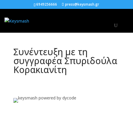
6949256666
press@keysmash.gr
Συνέντευξη με τη
συγγραφέα Σπυριδούλα
Κορακιανίτη