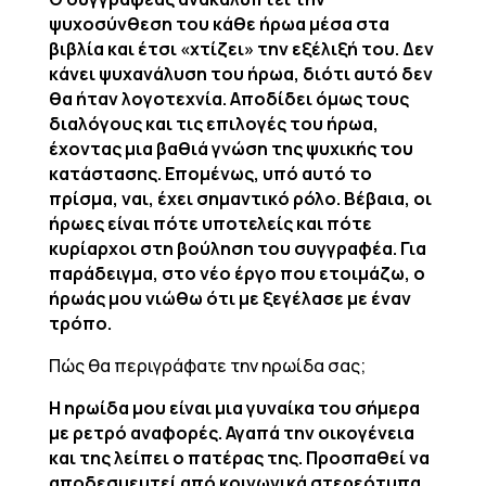
ψυχοσύνθεση του κάθε ήρωα μέσα στα
βιβλία και έτσι «χτίζει» την εξέλιξή του. Δεν
κάνει ψυχανάλυση του ήρωα, διότι αυτό δεν
θα ήταν λογοτεχνία. Αποδίδει όμως τους
διαλόγους και τις επιλογές του ήρωα,
έχοντας μια βαθιά γνώση της ψυχικής του
κατάστασης. Επομένως, υπό αυτό το
πρίσμα, ναι, έχει σημαντικό ρόλο. Βέβαια, οι
ήρωες είναι πότε υποτελείς και πότε
κυρίαρχοι στη βούληση του συγγραφέα. Για
παράδειγμα, στο νέο έργο που ετοιμάζω, ο
ήρωάς μου νιώθω ότι με ξεγέλασε με έναν
τρόπο.
Πώς θα περιγράφατε την ηρωίδα σας;
Η ηρωίδα μου είναι μια γυναίκα του σήμερα
με ρετρό αναφορές. Αγαπά την οικογένεια
και της λείπει ο πατέρας της. Προσπαθεί να
αποδεσμευτεί από κοινωνικά στερεότυπα,