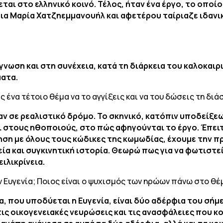
εται στο ελληνικό κοινό. Τέλος, ήταν ένα έργο, το οποί
ια Μαρία Χατζηεμμανουήλ και αφετέρου ταίριαζε ιδανικ
γνωση και στη συνέχεια, κατά τη διάρκεια του καλοκαιρ
ματα.
 ένα τέτοιο θέμα να το αγγίξεις και να του δώσεις τη διά
ν σε ρεαλιστικό δρόμο. Το σκηνικό, κατόπιν υποδείξεω
ι στους ηθοποιούς, στο πώς αφηγούνται το έργο. Έπειτ
ηση με όλους τους κώδικες της κωμωδίας, έχουμε την πρ
ία και συγκινητική ιστορία. Θεωρώ πως για να φωτιστεί
ειλικρίνεια.
 Ευγενία; Ποιος είναι ο ψυχισμός των ηρώων πάνω στο θέ
α, που υποδύεται η Ευγενία, είναι δύο αδέρφια του σήμ
τις οικογενειακές νευρώσεις και τις ανασφάλειες που κ