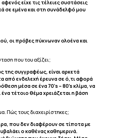
ο αφενός είχε τις τέλειες συστάσεις
ά σε εμένα και στη συνάδελφό μου
ιού, οι πρόβες πύκνωναν ολοένα και
σταση που του αξίζει;
ς της συγγραφέως, είναι αρκετά
α από ενδελεχή έρευνα σε ό,τι αφορά
όθεση μέσα σε ένα 70’
s
– 80’
s
κλίμα, να
 ένα τέτοιο θέμα χρειάζεται η βάση
μα. Πώς τους διαχειρίστηκες;
ερα, που δεν διαφέρουν σε τίποτα με
ουβαλάει ο καθένας καθημερινά.