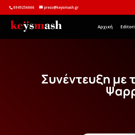
6949256666
press@keysmash.gr
Αρχική
Editori
Συνέντευξη με 
Ψαρ