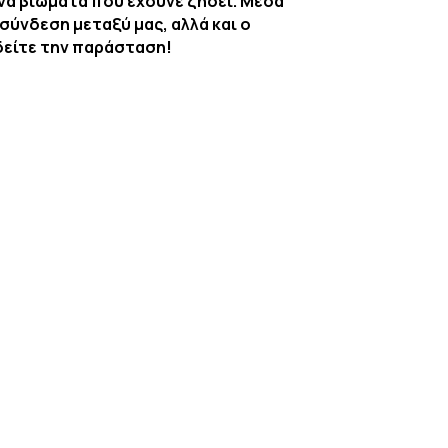
ινά βιώματα που έχουνε ζήσει. Μέσα
σύνδεση μεταξύ μας, αλλά και ο
 δείτε την παράσταση!