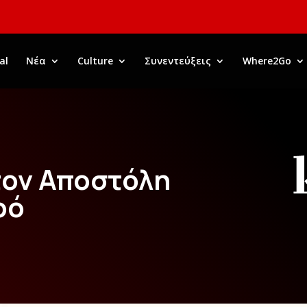
al
Νέα
Culture
Συνεντεύξεις
Where2Go
τον Αποστόλη
ρό