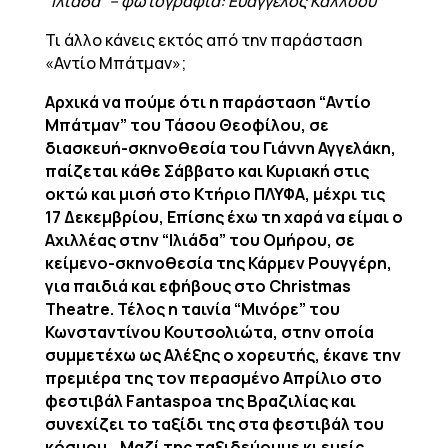
“Ιλιάδα” – φωτογραφία: Ευάγγελος Κάλλοου
Τι άλλο κάνεις εκτός από την παράσταση
«Αντίο Μπάτμαν»;
Αρχικά να πούμε ότι η παράσταση “Αντίο
Μπάτμαν” του Τάσου Θεοφίλου, σε
διασκευή-σκηνοθεσία του Γιάννη Αγγελάκη,
παίζεται κάθε Σάββατο και Κυριακή στις
οκτώ και μισή στο Κτήριο ΠΛΥΦΑ, μέχρι τις
17 Δεκεμβρίου, Επίσης έχω τη χαρά να είμαι ο
Αχιλλέας στην “Ιλιάδα” του Ομήρου, σε
κείμενο-σκηνοθεσία της Κάρμεν Ρουγγέρη,
για παιδιά και εφήβους στο Christmas
Theatre. Τέλος η ταινία “Μινόρε” του
Κωνσταντίνου Κουτσολιώτα, στην οποία
συμμετέχω ως Αλέξης ο χορευτής, έκανε την
πρεμιέρα της τον περασμένο Απρίλιο στο
φεστιβάλ Fantaspoa της Βραζιλίας και
συνεχίζει το ταξίδι της στα φεστιβάλ του
κόσμου… Μαζί της ταξιδεύουμε κι εμείς…