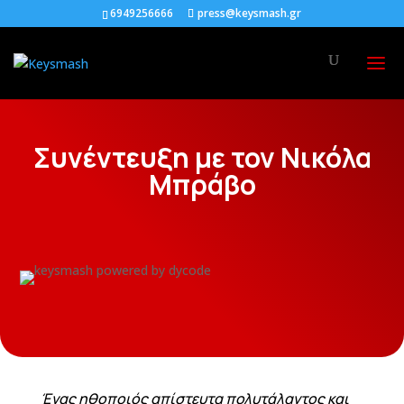
6949256666
press@keysmash.gr
Συνέντευξη με τον Νικόλα
Μπράβο
Ένας ηθοποιός απίστευτα πολυτάλαντος και