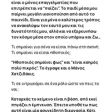
είναι ο μόνος επαγγελματίας που
επιτρέπεται να “παίζει”. Το παιδί μέσα μου
παίρνει μεγάλη ικανοποίηση από αυτό το
παιχνίδι. Είναι για μένα ο καλύτερος τρόπος
να ανακαλύψω τον εαυτό μου και τις
δυνατότητές μου, αλλά και να εξερευνήσω
τον κόσμο μέσα στον οποίο υπάρχω και ζω…
Τι σημαίνει για σένα να είσαι πάνω στη σκηνή;
Τι σημαίνει να είσαι ηθοποιός;
“Ηθοποιός σημαίνει φως” και “είναι καημός
πολύ πικρός”. Το έγραψε και ο Μάνος
Χατζιδάκις.
Τι σε ιντριγκάρει σε ένα ρόλο ώστε να πεις το
ναι;
Καταρχάς το κείμενο είναι η βάση, από εκεί
πηγάζει η έμπνευση. Έπειτα υποθέτω πως
αυτή είναι μία ασυνείδητη διεργασία. Κάτι