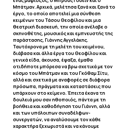
ένας μαφιόζος, ο Μπρους Γουέιν και ο
Μπάτμαν. Αρχικά, μελέτησα ξανά και ξανά το
έργο, το οποίο αποτελεί μια σύνθεση
κειμένων του Τάσου Θεοφίλου και μια
θεατρική διασκευή, την οποία ανέλαβε ο
σκηνοθέτης, μουσικός και εμπνευστής της
παράστασης, Γιάννης Αγγελάκης.
Ταυτόχρονα με τη μελέτη του κειμένου,
διάβασα και άλλα έργα του Θεοφίλου και
γενικά είδα, άκουσα, έψαξα, έμαθα
οτιδήποτε μπόρεσα να βρω σχετικά με τον
κόσμο του Μπάτμαν και του Γκόθαμ Σίτυ,
αλλά και σχετικά με αναφορές σε διάφορα
πρόσωπα, πράγματα και καταστάσεις που
υπάρχουν στο κείμενο. Έπειτα έκανα τη
δουλειά μου σαν ηθοποιός, πάντα με τη
βοήθεια και καθοδήγηση του Γιάννη, αλλά
και των υπόλοιπων συναδέλφων-
συνεργατών, να αναλύσουμε τον κάθε
χαρακτήρα ξεχωριστά και να κάνουμε