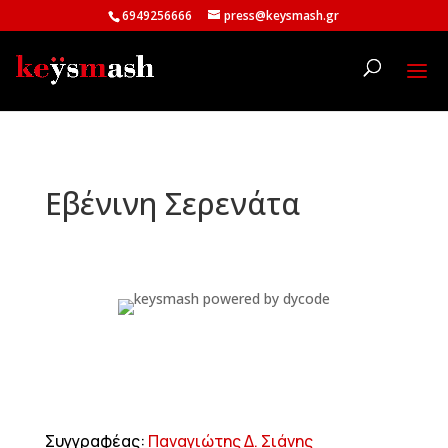
6949256666
press@keysmash.gr
Εβένινη Σερενάτα
Συγγραφέας:
Παναγιώτης Δ. Σιάνης