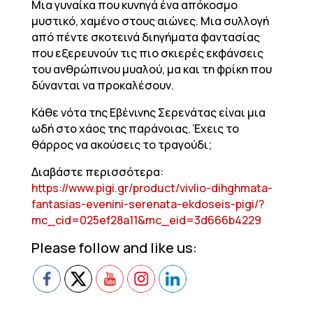
Μια γυναίκα που κυνηγά ένα απόκοσμο
μυστικό, χαμένο στους αιώνες. Μια συλλογή
από πέντε σκοτεινά διηγήματα φαντασίας
που εξερευνούν τις πιο σκιερές εκφάνσεις
του ανθρώπινου μυαλού, μα και τη φρίκη που
δύνανται να προκαλέσουν.
Κάθε νότα της Εβένινης Σερενάτας είναι μια
ωδή στο χάος της παράνοιας. Έχεις το
θάρρος να ακούσεις το τραγούδι;
Διαβάστε περισσότερα:
https://www.pigi.gr/product/vivlio-dihghmata-
fantasias-evenini-serenata-ekdoseis-pigi/?
mc_cid=025ef28a11&mc_eid=3d666b4229
Please follow and like us: