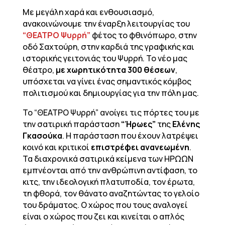
Με μεγάλη χαρά και ενθουσιασμό,
ανακοινώνουμε την έναρξη λειτουργίας του
“ΘΕΑΤΡΟ Ψυρρή”
φέτος το φθινόπωρο, στην
οδό Σαχτούρη, στην καρδιά της γραφικής και
ιστορικής γειτονιάς του Ψυρρή. Το νέο μας
θέατρο,
με χωρητικότητα 300 θέσεων
,
υπόσχεται να γίνει ένας σημαντικός κόμβος
πολιτισμού και δημιουργίας για την πόλη μας.
Το “ΘΕΑΤΡΟ Ψυρρή” ανοίγει τις πόρτες του με
την σατιρική παράσταση
“Ήρωες”
της
Ελένης
Γκασούκα
. Η παράσταση που έχουν λατρέψει
κοινό και κριτικοί
επιστρέφει ανανεωμένη
.
Τα διαχρονικά σατιρικά κείμενα των ΗΡΩΩΝ
εμπνέονται από την ανθρώπινη αντίφαση, το
κιτς, την ιδεολογική πλατυποδία, τον έρωτα,
τη φθορά, τον θάνατο αναζητώντας το γελοίο
του δράματος. Ο χώρος που τους αναλογεί
είναι ο χώρος που ζει και κινείται ο απλός