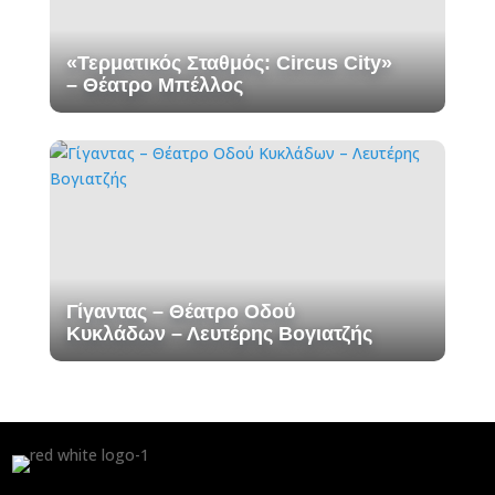
«Τερματικός Σταθμός: Circus City»
– Θέατρο Μπέλλος
Γίγαντας – Θέατρο Οδού
Κυκλάδων – Λευτέρης Βογιατζής