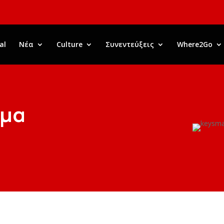
al
Νέα
Culture
Συνεντεύξεις
Where2Go
ώμα