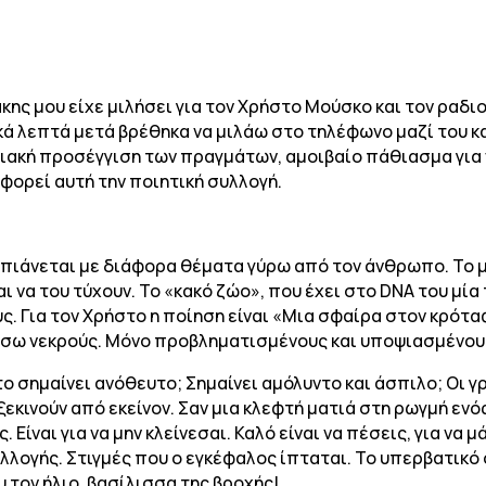
κης μου είχε μιλήσει για τον Χρήστο Μούσκο και τον ραδ
κά λεπτά μετά βρέθηκα να μιλάω στο τηλέφωνο μαζί του 
ακή προσέγγιση των πραγμάτων, αμοιβαίο πάθιασμα για 
οφορεί αυτή την ποιητική συλλογή.
απιάνεται με διάφορα θέματα γύρω από τον άνθρωπο. Το 
αι να του τύχουν. Το «κακό ζώο», που έχει στο DNA του μί
ς. Για τον Χρήστο η ποίηση είναι «Μια σφαίρα στον κρότα
πίσω νεκρούς. Μόνο προβληματισμένους και υποψιασμένου
το σημαίνει ανόθευτο; Σημαίνει αμόλυντο και άσπιλο; Οι 
κινούν από εκείνον. Σαν μια κλεφτή ματιά στη ρωγμή ενό
ις. Είναι για να μην κλείνεσαι. Καλό είναι να πέσεις, για ν
υλλογής. Στιγμές που ο εγκέφαλος ίπταται. Το υπερβατικ
 τον ήλιο, βασίλισσα της βροχής!