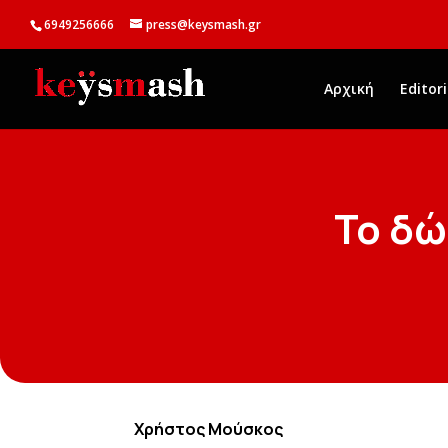
6949256666
press@keysmash.gr
Αρχική
Editori
Το δ
Χρήστος Μούσκος