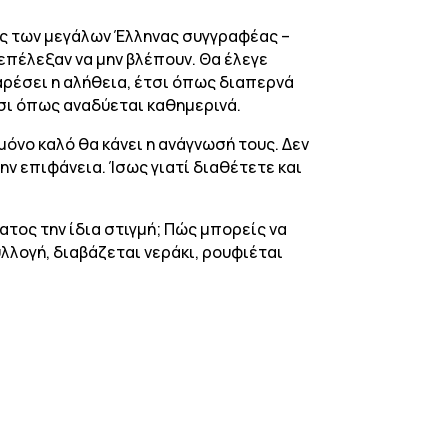
ος των μεγάλων Έλληνας συγγραφέας –
επέλεξαν να μην βλέπουν. Θα έλεγε
 αρέσει η αλήθεια, έτσι όπως διαπερνά
τσι όπως αναδύεται καθημερινά.
μόνο καλό θα κάνει η ανάγνωσή τους. Δεν
ν επιφάνεια. Ίσως γιατί διαθέτετε και
ατος την ίδια στιγμή; Πώς μπορείς να
υλλογή, διαβάζεται νεράκι, ρουφιέται