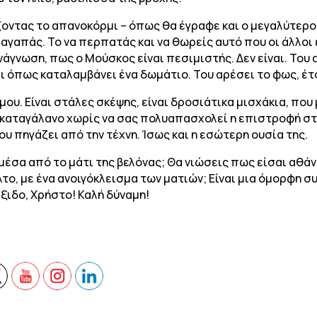
ίζοντας το απανοκόρμι – όπως θα έγραφε και ο μεγαλύτερ
γαπάς. Το να περπατάς και να θωρείς αυτό που οι άλλοι 
νάγνωση, πως ο Μούσκος είναι πεσιμιστής. Δεν είναι. Του
σι όπως καταλαμβάνει ένα δωμάτιο. Του αρέσει το φως, έ
ου. Είναι στάλες σκέψης, είναι δροσιάτικα μισχάκια, που 
καταγάλανο χωρίς να σας πολυαπασχολεί η επιστροφή στη
ου πηγάζει από την τέχνη. Ίσως και η εσώτερη ουσία της.
έσα από το μάτι της βελόνας; Θα νιώσεις πως είσαι αθάν
το, με ένα ανοιγόκλεισμα των ματιών; Είναι μια όμορφη σ
ξιδο, Χρήστο! Καλή δύναμη!