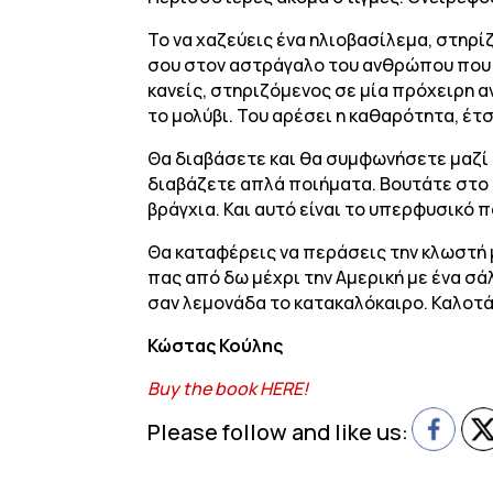
Το να χαζεύεις ένα ηλιοβασίλεμα, στηρ
σου στον αστράγαλο του ανθρώπου που α
κανείς, στηριζόμενος σε μία πρόχειρη α
το μολύβι. Του αρέσει η καθαρότητα, έτ
Θα διαβάσετε και θα συμφωνήσετε μαζί μ
διαβάζετε απλά ποιήματα. Βουτάτε στο 
βράγχια. Και αυτό είναι το υπερφυσικό π
Θα καταφέρεις να περάσεις την κλωστή μ
πας από δω μέχρι την Αμερική με ένα σάλ
σαν λεμονάδα το κατακαλόκαιρο. Καλοτά
Κώστας Κούλης
Buy the book HERE!
Please follow and like us: