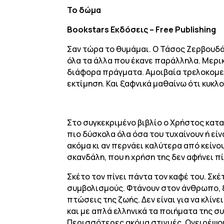
Το δώμα
Bookstars Εκδόσεις – Free Publishing
Σαν τώρα το θυμάμαι. Ο Τάσος Ζερβουδά
όλα τα άλλα που έκανε παράλληλα. Μερι
διάφορα πράγματα. Αμοιβαία τρελοκομει
εκτίμηση. Και ξαφνικά μαθαίνω ότι κυκλ
Στο συγκεκριμένο βιβλίο ο Χρήστος κατ
πιο δύσκολα όλα όσα του τυχαίνουν ή είν
ακόμα κι αν περνάει καλύτερα από κείνου
σκανδάλη, που η χρήση της δεν αφήνει 
Σκέτο τον πίνει πάντα τον καφέ του. Σκέ
συμβολισμούς. Φτάνουν στον άνθρωπο, ξε
πτώσεις της ζωής. Δεν είναι για να κλίνε
και με απλά ελληνικά τα ποιήματα της σ
Περισσότερες ακόμα στιγμές. Ονειρέψου