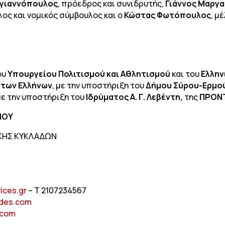
γιαννόπουλος
, πρόεδρος και συνιδρυτής,
Γιάννος Μαργ
έλος και νομικός σύμβουλος και ο
Κώστας Φωτόπουλος
, μ
ου
Υπουργείου Πολιτισμού και Αθλητισμού
και του
Ελλην
 των Ελλήνων
, με την υποστήριξη του
Δήμου Σύρου-Ερμο
 με την υποστήριξη του
Ιδρύματος Α. Γ. Λεβέντη,
της
ΠΡΟΝΤ
ΑΙΟΥ
ΙΚΗΣ ΚΥΚΛΑΔΩΝ
ices.gr
– Τ 2107234567
ades.com
.com