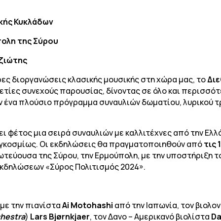
ικής Κυκλάδων
ολη της Σύρου
ζιώτης
ες διοργανώσεις κλασικής μουσικής στη χώρα μας, το
Διε
τίες συνεχούς παρουσίας, δίνοντας σε όλο και περισσότ
 ένα πλούσιο πρόγραμμα συναυλιών δωματίου, λυρικού τ
ι φέτος μια σειρά συναυλιών με καλλιτέχνες από την Ελλ
αγκοσμίως. Οι εκδηλώσεις θα πραγματοποιηθούν από
τις 
ρωτεύουσα της Σύρου, την Ερμούπολη, με την υποστήριξη 
εκδηλώσεων «Σύρος Πολιτισμός 2024».
με την πιανίστα
Ai
Motohashi
από την Ιαπωνία, τον βιολο
hestra
)
Lars
Bj
ø
rnkjaer
, τον Δανο – Αμερικανό βιολίστα
Da