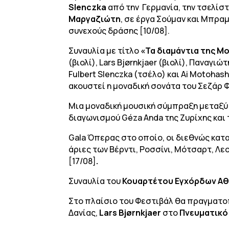
Slenczka
από την Γερμανία, την τσελίσ
Μαργαζιώτη
, σε έργα Σούμαν και Μπρα
συνεχούς δράσης [10/08].
Συναυλία με τίτλο
«Τα διαμάντια της Μ
(βιολί), Lars Bjørnkjaer (βιολί), Παναγι
Fulbert Slenczka (τσέλο) και Ai Motohas
ακουστεί η μοναδική σονάτα του Σεζάρ Φ
Μια μοναδική μουσική σύμπραξη μεταξύ
διαγωνισμού Géza Anda της Ζυρίχης και
Gala Όπερας στο οποίο, οι διεθνώς κα
άριες των
Βέρντι, Ροσσίνι, Μότσαρτ, Λ
[17/08]
.
Συναυλία του
Κουαρτέτου Εγχόρδων Αθ
Στο πλαίσιο του Φεστιβάλ θα πραγματο
Δανίας,
Lars
Bj
ø
rnkjaer
στο
Πνευματικό