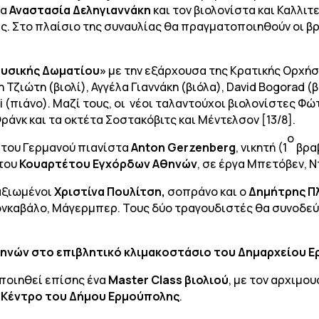
τα
Αναστασία Δεληγιαννάκη
και τον βιολονίστα και Καλλι
μς. Στο πλαίσιο της συναυλίας θα πραγματοποιηθούν οι βρ
ουσικής Δωματίου»
με την εξάρχουσα της Κρατικής Ορχή
ώτη Τζιώτη (βιολί), Αγγέλα Γιαννάκη (βιόλα), David Bogorad 
hi (πιάνο). Μαζί τους, οι νέοι ταλαντούχοι βιολονίστες Φ
ράνκ και τα οκτέτα Σοστακόβιτς και Μέντελσον [13/8].
ο
 του Γερμανού πιανίστα
Anton Gerzenberg
, νικητή (1
βραβ
 του
Κουαρτέτου Εγχόρδων Αθηνών
, σε έργα Μπετόβεν, 
ταξιωμένοι
Χριστίνα Πουλίτση,
σοπράνο και ο
Δημήτρης Π
εονκαβάλο, Μάγερμπερ. Τους δύο τραγουδιστές θα συνοδε
ηνών στο επιβλητικό κλιμακοστάσιο του Δημαρχείου Ε
ποιηθεί επίσης ένα
Master Class βιολιού
, με τον αρχιμο
 Κέντρο του Δήμου Ερμούπολης
.