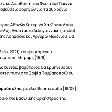
τεχνικό Διευθυντή του Φεστιβάλ
Γιάννο
αβεύσεις χορηγών για τα 20 χρόνια
στρας Αθηνών Κατερίνα Χατζηνικολάου
(βιόλα), Αναστασία Δεληγιαννάκη (τσέλο),
ώτης Ασημάκης και Αργυρώ Μελένιου. Θα
είο, 2021) του φημισμένου
Ντεμπυσί, Μπραμς [16/8].
λατανιάς,
βαρύτονος
θα ερμηνεύσουν
ύσει η πιανίστα Σοφία Ταμβακοπούλου
ρμούπολης,
με ελεύθερη είσοδο [18/08]
υσικό της Βασιλικής Ορχήστρας της