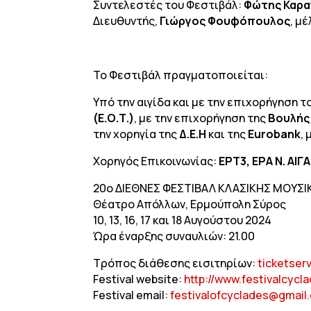
Συντελεστές του Φεστιβάλ:
Φώτης Καρα
Διευθυντής,
Γιώργος Φουφόπουλος
, μ
Το Φεστιβάλ πραγματοποιείται:
Υπό την αιγίδα και με την επιχορήγηση τ
(Ε.Ο.Τ.)
, με την επιχορήγηση της
Βουλής
την χορηγία της
Δ.Ε.Η
και της
Eurobank
,
Χορηγός Επικοινωνίας:
ΕΡΤ3, ΕΡΑ Ν. ΑΙΓ
20ο ΔΙΕΘΝΕΣ ΦΕΣΤΙΒΑΛ ΚΛΑΣΙΚΗΣ ΜΟΥΣ
Θέατρο Απόλλων, Ερμούπολη Σύρος
10, 13, 16, 17 και 18 Αυγούστου 2024
Ώρα έναρξης συναυλιών: 21.00
Τρόπος διάθεσης εισιτηρίων:
ticketserv
Festival website:
http://www.festivalcycl
Festival email:
festivalofcyclades@gmail