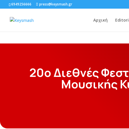
6949256666
press@keysmash.gr
Αρχική
Editori
20ο Διεθνές Φεσ
Μουσικής 