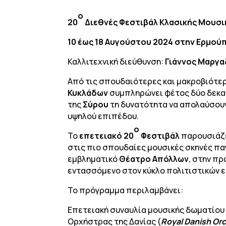
ο
20
Διεθνές Φεστιβάλ Κλασικής Μουσ
10 έως 18 Αυγούστου 2024
στην Ερμούπ
Καλλιτεχνική διεύθυνση:
Γιάννος Μαργα
Από τις σπουδαιότερες και μακροβιότερ
Κυκλάδων
συμπληρώνει φέτος δύο δεκαε
της
Σύρου
τη δυνατότητα να απολαύσουν
υψηλού επιπέδου.
ο
Το
επετειακό
20
Φεστιβάλ
παρουσιάζε
στις πιο σπουδαίες μουσικές σκηνές π
εμβληματικό
Θέατρο Απόλλων
, στην π
εντασσόμενο στον κύκλο πολιτιστικών 
Το πρόγραμμα περιλαμβάνει:
Επετειακή
συναυλία μουσικής δωματίου 
Ορχήστρας της Δανίας (
Royal
Danish
Orc