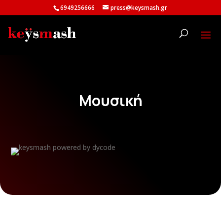
6949256666
press@keysmash.gr
Μουσική