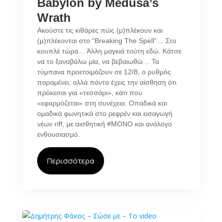
Babylon by Medusa’s
Wrath
Ακούστε τις κιθάρες πώς (μ)πλέκουν και
(μ)πλέκονται στο “Breaking The Spell”… Στο
κουπλέ τώρα… Άλλη μαγκιά τούτη εδώ. Κάτσε
να το ξαναβάλω μία, να βεβαιωθώ… Τα
τύμπανα προετοιμάζουν σε 12/8, ο ρυθμός
παραμένει, αλλά πάντα έχεις την αίσθηση ότι
πρόκειται για «τεσσάρι», κάτι που
«εφαρμόζεται» στη συνέχεια. Οπαδικά και
ομαδικά φωνητικά στο ρεφρέν και εισαγωγή
νέων riff, με αισθητική #ΜΟΝΟ και ανάλογο
ενθουσιασμό.
Περισσότερα