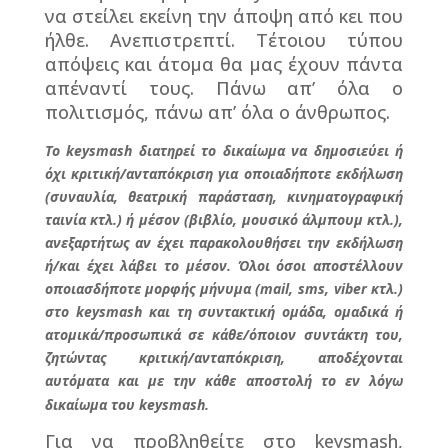
να στείλει εκείνη την άποψη από κει που
ήλθε. Ανεπιστρεπτί. Τέτοιου τύπου
απόψεις και άτομα θα μας έχουν πάντα
απέναντί τους. Πάνω απ’ όλα ο
πολιτισμός, πάνω απ’ όλα ο άνθρωπος.
Το keysmash διατηρεί το δικαίωμα να δημοσιεύει ή
όχι κριτική/ανταπόκριση για οποιαδήποτε εκδήλωση
(συναυλία, θεατρική παράσταση, κινηματογραφική
ταινία κτλ.) ή μέσον (βιβλίο, μουσικό άλμπουμ κτλ.),
ανεξαρτήτως αν έχει παρακολουθήσει την εκδήλωση
ή/και έχει λάβει το μέσον. Όλοι όσοι αποστέλλουν
οποιασδήποτε μορφής μήνυμα (mail, sms, viber κτλ.)
στο keysmash και τη συντακτική ομάδα, ομαδικά ή
ατομικά/προσωπικά σε κάθε/όποιον συντάκτη του,
ζητώντας κριτική/ανταπόκριση, αποδέχονται
αυτόματα και με την κάθε αποστολή το εν λόγω
δικαίωμα του keysmash.
Για να προβληθείτε στο
keysmash
,