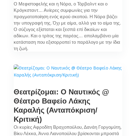
Ο Μεφιστοφελής και η Νόρα, ο Τόρβαλντ και ο
Κρόγκσταντ… Ανίερες συμφωνίες για την
πραγματοποίηση ενός ιερού σκοπού. Η Νόρα βάζει
την υπογραφή της. Όχι με αίμα, αλλά για το αίμα της.
Ο σύζυγος εξίσταται και ξεσπά επί δικαίων και
αδίκων. Και ο τρίτος της παρέας… απολαμβάνει μία
κατάσταση που εξισορροπεί το παράλογο με την ίδια
τη ζωή.
Θεατρίζομαι: Ο Ναυτικός @
Θέατρο Βαφείο Λάκης
Καραλής (Ανταπόκριση/
Κριτική)
Οι κυρίες Αφροδίτη Βραχοπούλου, Δανάη Γοργομύτη,
Βίκυ Λέκκα, Άννα Λιανοπούλου βρίσκονται μπροστά