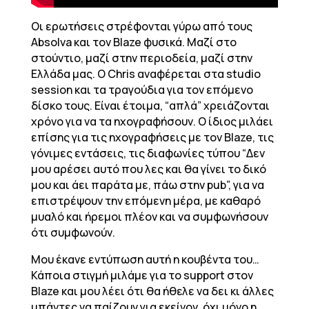
Οι ερωτήσεις στρέφονται γύρω από τους
Absolva και τον Blaze φυσικά. Μαζί στο
στούντιο, μαζί στην περιοδεία, μαζί στην
Ελλάδα μας. Ο Chris αναφέρεται στα studio
session και τα τραγούδια για τον επόμενο
δίσκο τους. Είναι έτοιμα, “απλά” χρειάζονται
χρόνο για να τα ηχογραφήσουν. Ο ίδιος μιλάει
επίσης για τις ηχογραφήσεις με τον Blaze, τις
γόνιμες εντάσεις, τις διαφωνίες τύπου “Δεν
μου αρέσει αυτό που λες και θα γίνει το δικό
μου και άει παράτα με, πάω στην pub”, για να
επιστρέψουν την επόμενη μέρα, με καθαρό
μυαλό και ήρεμοι πλέον και να συμφωνήσουν
ότι συμφωνούν.
Μου έκανε εντύπωση αυτή η κουβέντα του…
Κάποια στιγμή μιλάμε για το support στον
Blaze και μου λέει ότι θα ήθελε να δει κι άλλες
μπάντες να παίζουν για εκείνον, όχι μόνο η