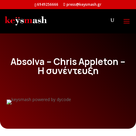
6949256666
press@keysmash.gr
Absolva – Chris Appleton –
H συνέντευξη