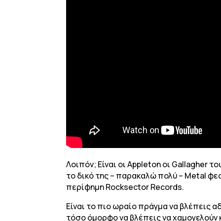
Λοιπόν; Είναι οι Appleton οι Gallagher τ
το δικό της – παρακαλώ πολύ – Metal φε
περίφημη Rocksector Records.
Είναι το πιο ωραίο πράγμα να βλέπεις αδ
τόσο όμορφο να βλέπεις να χαμογελούν κ