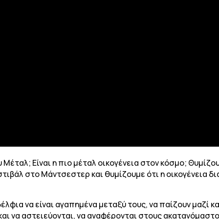
ου Μέταλ; Είναι η πιο μέταλ οικογένεια στον κόσμο; Θυμίζου
στιβάλ στο Μάντσεστερ και θυμίζουμε ότι η οικογένεια δια
έλφια να είναι αγαπημένα μεταξύ τους, να παίζουν μαζί κα
αι να αστειεύονται, να αναφέρονται στους ακατανόμαστου