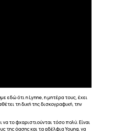
με εδώ ότι η Lynne, η μητέρα τους, έχει
θέτει τη δική της δισκογραφική, την
ι να το φχαριστιούνται τόσο πολύ. Είναι
ς της όασης και τα αδέλφια Young, να