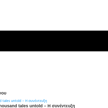
νου
housand tales untold – H συνέντευξη