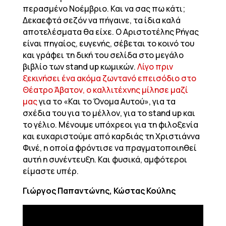
περασμένο Νοέμβριο. Και να σας πω κάτι;
Δεκαεφτά σεζόν να πήγαινε, τα ίδια καλά
αποτελέσματα θα είχε. Ο Αριστοτέλης Ρήγας
είναι πηγαίος, ευγενής, σέβεται το κοινό του
και γράφει τη δική του σελίδα στο μεγάλο
βιβλίο των stand up κωμικών.
Λίγο πριν
ξεκινήσει ένα ακόμα ζωντανό επεισόδιο στο
Θέατρο Άβατον, ο καλλιτέχνης μίλησε μαζί
μας
για το «Και το Όνομα Αυτού», για τα
σχέδια του για το μέλλον, για το stand up και
το γέλιο. Μένουμε υπόχρεοι για τη φιλοξενία
και ευχαριστούμε από καρδιάς τη Χριστιάννα
Φινέ, η οποία φρόντισε να πραγματοποιηθεί
αυτή η συνέντευξη. Και φυσικά, αμφότεροι
είμαστε υπέρ.
Γιώργος Παπαντώνης, Κώστας Κούλης