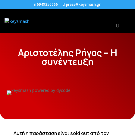
6949256666
press@keysmash.gr
Αριστοτέλης Ρήγας – Η
συνέντευξη
Αυτή η παράσταση είναι sold out από τον