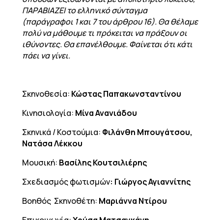
ΠΑΡΑΒΙΑΖΕΙ το ελληνικό σύνταγμα
(παράγραφοι 1 και 7 του άρθρου 16). Θα θέλαμε
πολύ να μάθουμε τι πρόκειται να πράξουν οι
ιθύνοντες. Θα επανέλθουμε. Φαίνεται ότι κάτι
πάει να γίνει.
Σκηνοθεσία:
Κώστας Παπακωνσταντίνου
Κινησιολογία:
Μίνα Ανανιάδου
Σκηνικά / Κοστούμια:
Φιλάνθη Μπουγάτσου,
Νατάσα Λέκκου
Μουσική:
Βασίλης Κουτσιλιέρης
Σχεδιασμός φωτισμών
: Γιώργος Αγιαννίτης
Βοηθός Σκηνοθέτη:
Μαριάννα Ντίρου