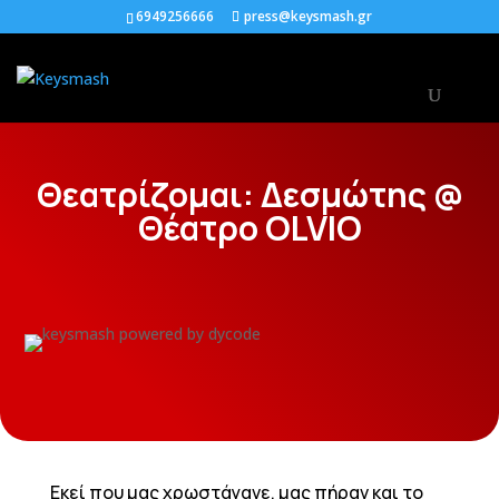
6949256666
press@keysmash.gr
Θεατρίζομαι: Δεσμώτης @
Θέατρο OLVIO
Εκεί που μας χρωστάγανε, μας πήραν και το