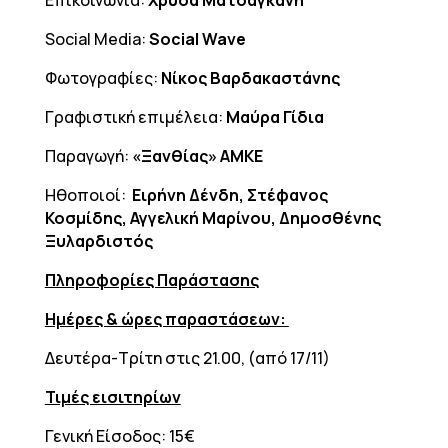
Επικοινωνία:
Χρύσα Ματσαγκάνη
Social Media:
Social
Wave
Φωτογραφίες:
Νίκος Βαρδακαστάνης
Γραφιστική επιμέλεια:
Μαύρα Γίδια
Παραγωγή:
«Ξανθίας» ΑΜΚΕ
Ηθοποιοί:
Ειρήνη Δένδη, Στέφανος
Κοσμίδης, Αγγελική Μαρίνου, Δημοσθένης
Ξυλαρδιστός
Πληροφορίες Παράστασης
Ημέρες & ώρες παραστάσεων:
Δευτέρα-Τρίτη στις 21.00, (από 17/11)
Τιμές εισιτηρίων
Γενική Είσοδος: 15€