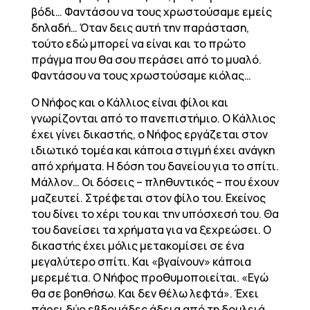
βόδι… Φαντάσου να τους χρωστούσαμε εμείς
δηλαδή… Όταν δεις αυτή την παράσταση,
τούτο εδώ μπορεί να είναι και το πρώτο
πράγμα που θα σου περάσει από το μυαλό.
Φαντάσου να τους χρωστούσαμε κιόλας…
Ο Νήφος και ο Κάλλιος είναι φίλοι και
γνωρίζονται από το πανεπιστήμιο. Ο Κάλλιος
έχει γίνει δικαστής, ο Νήφος εργάζεται στον
ιδιωτικό τομέα και κάποια στιγμή έχει ανάγκη
από χρήματα. Η δόση του δανείου για το σπίτι.
Μάλλον… Οι δόσεις – πληθυντικός – που έχουν
μαζευτεί. Στρέφεται στον φίλο του. Εκείνος
του δίνει το χέρι του και την υπόσχεσή του. Θα
του δανείσει τα χρήματα για να ξεχρεώσει. Ο
δικαστής έχει μόλις μετακομίσει σε ένα
μεγαλύτερο σπίτι. Και «βγαίνουν» κάποια
μερεμέτια. Ο Νήφος προθυμοποιείται. «Εγώ
θα σε βοηθήσω. Και δεν θέλω λεφτά». Έχει
πάρει δύο εβδομάδες άδεια από τη δουλειά