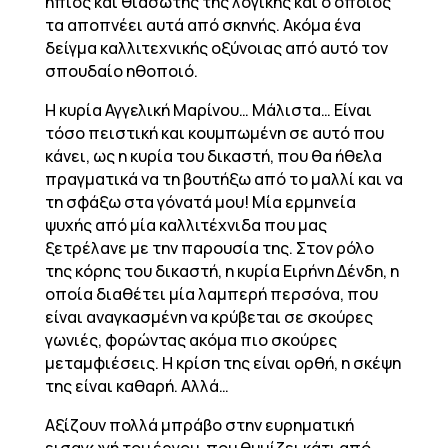
ήπιος και θιασώτης της λογικής και ο οποίος
τα αποπνέει αυτά από σκηνής. Ακόμα ένα
δείγμα καλλιτεχνικής οξύνοιας από αυτό τον
σπουδαίο ηθοποιό.
Η κυρία Αγγελική Μαρίνου… Μάλιστα… Είναι
τόσο πειστική και κουμπωμένη σε αυτό που
κάνει, ως η κυρία του δικαστή, που θα ήθελα
πραγματικά να τη βουτήξω από το μαλλί και να
τη σφάξω στα γόνατά μου! Μία ερμηνεία
ψυχής από μία καλλιτέχνιδα που μας
ξετρέλανε με την παρουσία της. Στον ρόλο
της κόρης του δικαστή, η κυρία Ειρήνη Δένδη, η
οποία διαθέτει μία λαμπερή περσόνα, που
είναι αναγκασμένη να κρύβεται σε σκούρες
γωνιές, φορώντας ακόμα πιο σκούρες
μεταμφιέσεις. Η κρίση της είναι ορθή, η σκέψη
της είναι καθαρή. Αλλά…
Αξίζουν πολλά μπράβο στην ευρηματική