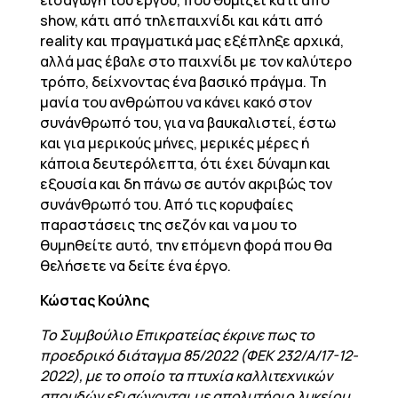
εισαγωγή του έργου, που θυμίζει κάτι από
show, κάτι από τηλεπαιχνίδι και κάτι από
reality και πραγματικά μας εξέπληξε αρχικά,
αλλά μας έβαλε στο παιχνίδι με τον καλύτερο
τρόπο, δείχνοντας ένα βασικό πράγμα. Τη
μανία του ανθρώπου να κάνει κακό στον
συνάνθρωπό του, για να βαυκαλιστεί, έστω
και για μερικούς μήνες, μερικές μέρες ή
κάποια δευτερόλεπτα, ότι έχει δύναμη και
εξουσία και δη πάνω σε αυτόν ακριβώς τον
συνάνθρωπό του. Από τις κορυφαίες
παραστάσεις της σεζόν και να μου το
θυμηθείτε αυτό, την επόμενη φορά που θα
θελήσετε να δείτε ένα έργο.
Κώστας Κούλης
To Συμβούλιο Επικρατείας έκρινε πως το
προεδρικό διάταγμα 85/2022 (ΦΕΚ 232/Α/17-12-
2022), με το οποίο τα πτυχία καλλιτεχνικών
σπουδών εξισώνονται με απολυτήριο λυκείου,