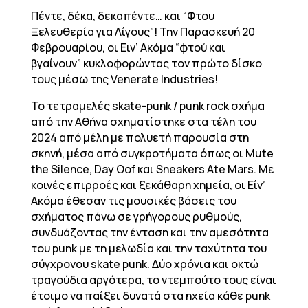
Πέντε, δέκα, δεκαπέντε… και “Φτου
Ξελευθερία για Λίγους”! Την Παρασκευή 20
Φεβρουαρίου, οι Ειν’ Ακόμα “φτού και
βγαίνουν” κυκλοφορώντας τον πρώτο δίσκο
τους μέσω της Venerate Industries!
Το τετραμελές skate-punk / punk rock σχήμα
από την Αθήνα σχηματίστηκε στα τέλη του
2024 από μέλη με πολυετή παρουσία στη
σκηνή, μέσα από συγκροτήματα όπως οι Mute
the Silence, Day Oof και Sneakers Ate Mars. Με
κοινές επιρροές και ξεκάθαρη χημεία, οι Είν’
Ακόμα έθεσαν τις μουσικές βάσεις του
σχήματος πάνω σε γρήγορους ρυθμούς,
συνδυάζοντας την ένταση και την αμεσότητα
του punk με τη μελωδία και την ταχύτητα του
σύγχρονου skate punk. Δύο χρόνια και οκτώ
τραγούδια αργότερα, το ντεμπούτο τους είναι
έτοιμο να παίξει δυνατά στα ηχεία κάθε punk