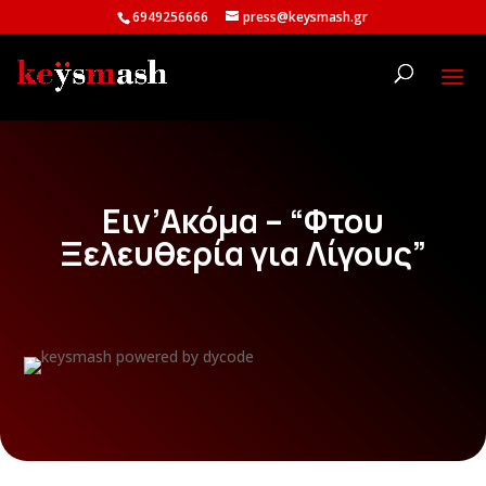
6949256666
press@keysmash.gr
Ειν’Ακόμα – “Φτου
Ξελευθερία για Λίγους”