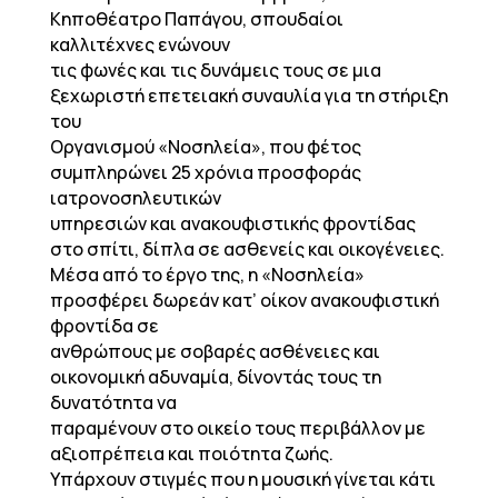
Κηποθέατρο Παπάγου, σπουδαίοι
καλλιτέχνες ενώνουν
τις φωνές και τις δυνάμεις τους σε μια
ξεχωριστή επετειακή συναυλία για τη στήριξη
του
Οργανισμού «Νοσηλεία», που φέτος
συμπληρώνει 25 χρόνια προσφοράς
ιατρονοσηλευτικών
υπηρεσιών και ανακουφιστικής φροντίδας
στο σπίτι, δίπλα σε ασθενείς και οικογένειες.
Μέσα από το έργο της, η «Νοσηλεία»
προσφέρει δωρεάν κατ’ οίκον ανακουφιστική
φροντίδα σε
ανθρώπους με σοβαρές ασθένειες και
οικονομική αδυναμία, δίνοντάς τους τη
δυνατότητα να
παραμένουν στο οικείο τους περιβάλλον με
αξιοπρέπεια και ποιότητα ζωής.
Υπάρχουν στιγμές που η μουσική γίνεται κάτι