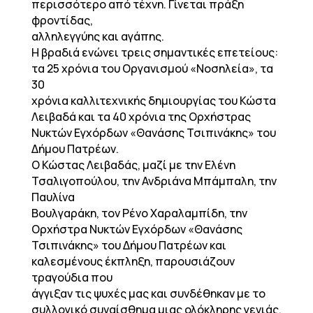
περισσότερο από τέχνη. Γίνεται πράξη
φροντίδας,
αλληλεγγύης και αγάπης.
Η βραδιά ενώνει τρεις σημαντικές επετείους:
τα 25 χρόνια του Οργανισμού «Νοσηλεία», τα
30
χρόνια καλλιτεχνικής δημιουργίας του Κώστα
Λειβαδά και τα 40 χρόνια της Ορχήστρας
Νυκτών Εγχόρδων «Θανάσης Τσιπινάκης» του
Δήμου Πατρέων.
Ο Κώστας Λειβαδάς, μαζί με την Ελένη
Τσαλιγοπούλου, την Ανδριάνα Μπάμπαλη, την
Παυλίνα
Βουλγαράκη, τον Ρένο Χαραλαμπίδη, την
Ορχήστρα Νυκτών Εγχόρδων «Θανάσης
Τσιπινάκης» του Δήμου Πατρέων και
καλεσμένους έκπληξη, παρουσιάζουν
τραγούδια που
άγγιξαν τις ψυχές μας και συνδέθηκαν με το
συλλογικό συναίσθημα μιας ολόκληρης γενιάς.