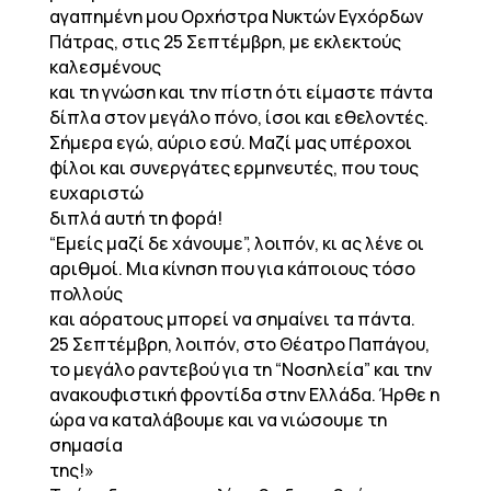
αγαπημένη μου Ορχήστρα Νυκτών Εγχόρδων
Πάτρας, στις 25 Σεπτέμβρη, με εκλεκτούς
καλεσμένους
και τη γνώση και την πίστη ότι είμαστε πάντα
δίπλα στον μεγάλο πόνο, ίσοι και εθελοντές.
Σήμερα εγώ, αύριο εσύ. Μαζί μας υπέροχοι
φίλοι και συνεργάτες ερμηνευτές, που τους
ευχαριστώ
διπλά αυτή τη φορά!
“Εμείς μαζί δε χάνουμε”, λοιπόν, κι ας λένε οι
αριθμοί. Μια κίνηση που για κάποιους τόσο
πολλούς
και αόρατους μπορεί να σημαίνει τα πάντα.
25 Σεπτέμβρη, λοιπόν, στο Θέατρο Παπάγου,
το μεγάλο ραντεβού για τη “Νοσηλεία” και την
ανακουφιστική φροντίδα στην Ελλάδα. Ήρθε η
ώρα να καταλάβουμε και να νιώσουμε τη
σημασία
της!»