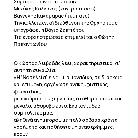
Συμπράττουν οι μουσικοί:
Μιχάλης Καλκάνης (κοντραμπάσο)
Βαγγέλης Καλαμάρας (τύμπανα)
Την καλλιτεχνική διεύθυνση της Ορχήστρας
υπογράφει η Βάγια Ζεππάτου.
Τις ενορχηστρώσεις επιμελείται ο Φώτης
Παπαντωνίου.
Ο Κώστας Λειβαδάς λέει, χαρακτηριστικά, γι’
αυτή τη συναυλία:
«Η “Νοσηλεία” είναι μια μοναδική, σε διάρκεια
και επιμονή, οργάνωση ανακουφιστικής
φροντίδας,
με ακούραστους εργάτες, σταθερό όραμα και
μεγάλο, αθόρυβο έργο. Εκατοντάδες
συμπολίτες μας,
αληθινά ανήμποροι, με πολύ σοβαρά χρόνια
νοσήματα και παθήσεις μη αναστρέψιμες,
έχουν