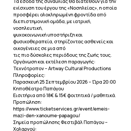
Τα έσοδα της συναυλίας θα διατεθούν για την
ενίσχυση του έργου της «Νοσηλείας», η οποία
προσφέρει ολοκληρωμένη φροντίδα από
διεπιστημονική ομάδα, με ιατρική,
νοσηλευτική,
ψυχοκοινωνική υποστήριξη και
φυσικοθεραπεία, στηρίζοντας ασθενείς και
οικογένειες σε μια από
τις πιο δύσκολες περιόδους της ζωής τους.
Οργάνωση και εκτέλεση παραγωγής:
Τεχνότροπον – Artway Cultural Productions
Πληροφορίες:
Παρασκευή 25 Σεπτεμβρίου 2026 – Ώρα 20:00
Κηποθέατρο Παπάγου
Εισιτήρια από 18€ & 15€ φοιτητικά / μαθητικά.
Προπώληση:
https://www.ticketservices.gr/event/emeis-
mazi-den-xanoume-papagou/
Σημεία προπώλησης Φεστιβάλ Παπάγου –
Χολαργού: