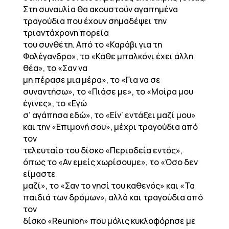
Στη συναυλία θα ακουστούν αγαπημένα
τραγούδια που έχουν σημαδέψει την
τριαντάχρονη πορεία
του συνθέτη. Από το «Καράβι για τη
Φολέγανδρο», το «Κάθε μπαλκόνι έχει άλλη
θέα», το «Σαν να
μη πέρασε μια μέρα», το «Για να σε
συναντήσω», το «Πιάσε με», το «Μοίρα μου
έγινες», το «Εγώ
σ’ αγάπησα εδώ», το «Είν’ εντάξει μαζί μου»
και την «Επιμονή σου», μέχρι τραγούδια από
τον
τελευταίο του δίσκο «Περιοδεία εντός»,
όπως το «Αν εμείς χωρίσουμε», το «Όσο δεν
είμαστε
μαζί», το «Σαν το νησί του καθενός» και «Τα
παιδιά των δρόμων», αλλά και τραγούδια από
τον
δίσκο «Reunion» που μόλις κυκλοφόρησε με