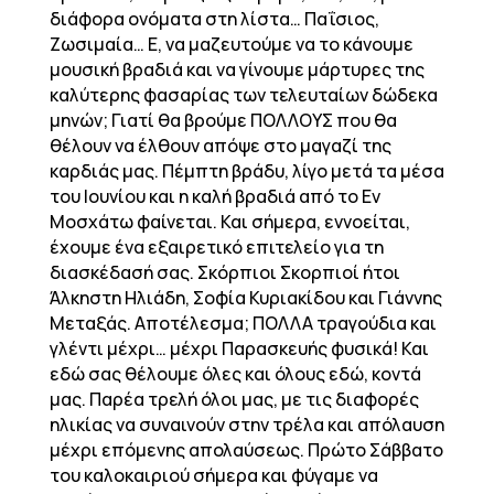
διάφορα ονόματα στη λίστα… Παΐσιος,
Ζωσιμαία… Ε, να μαζευτούμε να το κάνουμε
μουσική βραδιά και να γίνουμε μάρτυρες της
καλύτερης φασαρίας των τελευταίων δώδεκα
μηνών; Γιατί θα βρούμε ΠΟΛΛΟΥΣ που θα
θέλουν να έλθουν απόψε στο μαγαζί της
καρδιάς μας. Πέμπτη βράδυ, λίγο μετά τα μέσα
του Ιουνίου και η καλή βραδιά από το Εν
Μοσχάτω φαίνεται. Και σήμερα, εννοείται,
έχουμε ένα εξαιρετικό επιτελείο για τη
διασκέδασή σας. Σκόρπιοι Σκορπιοί ήτοι
Άλκηστη Ηλιάδη, Σοφία Κυριακίδου και Γιάννης
Μεταξάς. Αποτέλεσμα; ΠΟΛΛΑ τραγούδια και
γλέντι μέχρι… μέχρι Παρασκευής φυσικά! Και
εδώ σας θέλουμε όλες και όλους εδώ, κοντά
μας. Παρέα τρελή όλοι μας, με τις διαφορές
ηλικίας να συναινούν στην τρέλα και απόλαυση
μέχρι επόμενης απολαύσεως. Πρώτο Σάββατο
του καλοκαιριού σήμερα και φύγαμε να