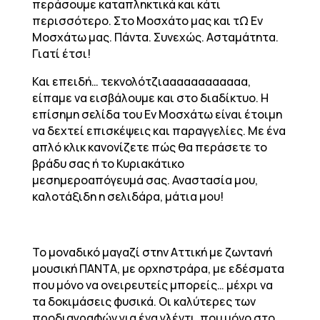
περάσουμε καταπληκτικά και κάτι
περισσότερο. Στο Μοσχάτο μας και τΩ Εν
Μοσχάτω μας. Πάντα. Συνεχώς. Ασταμάτητα.
Γιατί έτσι!
Και επειδή… τεκνολότζιαααααααααααα,
είπαμε να εισβάλουμε και στο διαδίκτυο. Η
επίσημη σελίδα του Εν Μοσχάτω είναι έτοιμη
να δεχτεί επισκέψεις και παραγγελίες. Με ένα
απλό κλικ κανονίζετε πώς θα περάσετε το
βράδυ σας ή το Κυριακάτικο
μεσημεροαπόγευμά σας. Αναστασία μου,
καλοτάξιδη η σελιδάρα, μάτια μου!
Το μοναδικό μαγαζί στην Αττική με ζωντανή
μουσική ΠΑΝΤΑ, με ορχηστράρα, με εδέσματα
που μόνο να ονειρευτείς μπορείς… μέχρι να
τα δοκιμάσεις φυσικά. Οι καλύτερες των
προδιαγραφών για ένα γλέντι, που μόνο στο