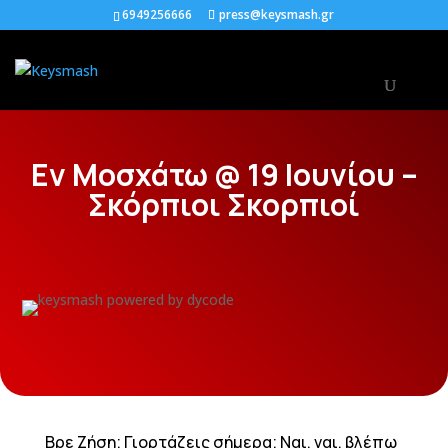
6949256666
press@keysmash.gr
Εν Μοσχάτω @ 19 Ιουνίου –
Σκόρπιοι Σκορπιοί
Βρε Ζήση; Γιορτάζεις σήμερα; Ναι, ναι, βλέπω