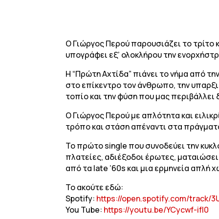
Ο Γιώργος Περού παρουσιάζει το τρίτο 
υπογράφει εξ’ ολοκλήρου την ενορχήστρω
Η “Πρώτη Αχτίδα” πιάνει το νήμα από τη
στο επίκεντρο τον άνθρωπο, την υπαρξι
τοπίο και την φύση που μας περιβάλλει 
Ο Γιώργος Περού με απλότητα και ειλικρ
τρόπο και στάση απέναντι στα πράγματα
Το πρώτο single που συνοδεύει την κυκλ
πλατείες, αδιέξοδοι έρωτες, ματαιώσεις
από τα late ’60s και μια ερμηνεία απλή
Το ακούτε εδώ:
Spotify:
https://open.spotify.com/tra
You Tube:
https://youtu.be/YCycwf-ifI0