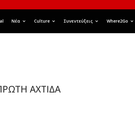
al
Νέα
Culture
Συνεντεύξεις
Where2Go
 ΠΡΩΤΗ ΑΧΤΙΔΑ