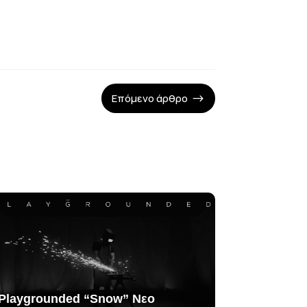
Επόμενο άρθρο
$
Playgrounded “Snow” Νεο