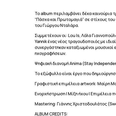
Το album περιλαμβάνει δέκα καινούρια τ
“Πάσχα και Πρωτομαγιά” σε στίχους του
του Γιώργου Νταλάρα.
Συμμετέχουν οι: Lou Is, Λόλα Γιαννοπού
Yannik ένας νέος τραγουδοποιός με ιδια
συνεργάστηκαν καταξιωμένοι μουσικοί ε
ηχογραφήσεων.
Ψηφιακή διανομή Anima (Stay Independe
Το εξώφυλλο είναι έργο που δημιούργησε
Γραφιστική επιμέλεια artwork: Μαίρη Μ
Ενορχήστρωση I Μίξη ήχου I Επιμέλεια 
Mastering: Γιάννης Χριστοδουλάτος (Sw
ΑLBUM CREDITS: