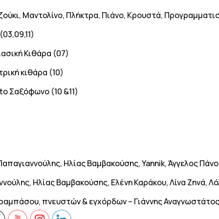
ούκι, Μαντολίνο, Πλήκτρα, Πιάνο, Κρουστά, Προγραμματι
03,09,11)
λασική Κιθάρα (07)
τρική κιθάρα (10)
to Σαξόφωνο (10 &11)
Παπαγιαννούλης, Ηλίας Βαμβακούσης, Yannik, Άγγελος Πάν
αννούλης, Ηλίας Βαμβακούσης, Ελένη Καράκου, Λίνα Ζηνά, 
ραμπάσου, πνευστών & εγχόρδων – Γιάννης Αναγνωστάτος 