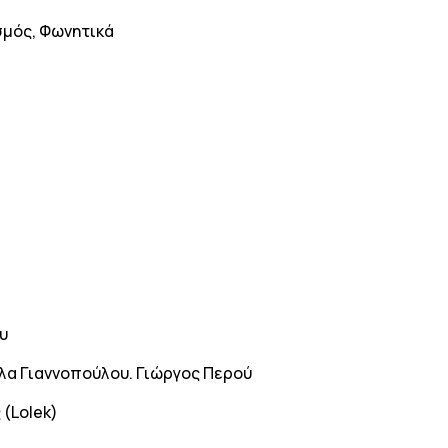
σμός, Φωνητικά
ου
Λόλα Γιαννοπούλου. Γιώργος Περού
(Lolek)