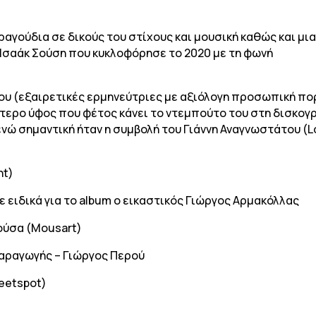
ραγούδια σε δικούς του στίχους και μουσική καθώς και μι
 Ισαάκ Σούση που κυκλοφόρησε το 2020 με τη φωνή
λου (εξαιρετικές ερμηνεύτριες με αξιόλογη προσωπική πο
ίτερο ύφος που φέτος κάνει το ντεμπούτο του στη δισκογ
νώ σημαντική ήταν η συμβολή του Γιάννη Αναγνωστάτου (L
nt)
 ειδικά για το album ο εικαστικός Γιώργος Αρμακόλλας
ούσα (Mousart)
παραγωγής – Γιώργος Περού
eetspot)