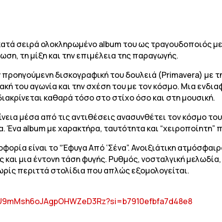
κατά σειρά ολοκληρωμένο album του ως τραγουδοποιός με
ση, τη μίξη και την επιμέλεια της παραγωγής.
ν προηγούμενη δισκογραφική του δουλειά (Primavera) με τ
ακή του αγωνία και την σχέση του με τον κόσμο. Μια ενδ
διακρίνεται καθαρά τόσο στο στίχο όσο και στη μουσική.
ίνεια μέσα από τις αντιθέσεις ανασυνθέτει τον κόσμο του
. Ένα album με χαρακτήρα, ταυτότητα και “χειροποίητη” 
οφορία είναι το “Έφυγα Από ‘Σένα”. Ανοιξιάτικη ατμόσφαι
 και μια έντονη τάση φυγής. Ρυθμός, νοσταλγική μελωδία
 χωρίς περιττά στολίδια που απλώς εξομολογείται.
ck/3U9mMsh6oJAgpOHWZeD3Rz?si=b7910efbfa7d48e8