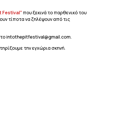
t Festival”
που ξεκινά το παρθενικό του
ουν τίποτα να ζηλέψουν από τις
ο intothepitfestival@gmail.com.
τηρίξουμε την εγχώρια σκηνή.