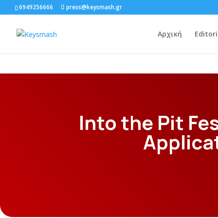
6949256666
press@keysmash.gr
Αρχική
Editori
Into the Pit Fe
Applica