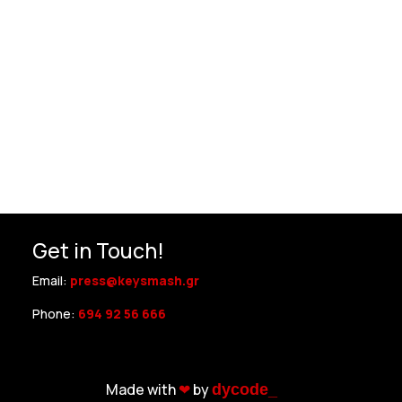
Get in Touch!
Email:
press@keysmash.gr
Phone:
694 92 56 666
Made with
❤︎
by
dycode_