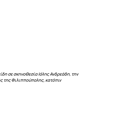
πίδη σε σκηνοθεσία Ιόλης Ανδρεάδη, την
ς της Φιλιππούπολης, κατόπιν