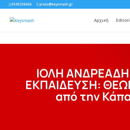
6949256666
press@keysmash.gr
Αρχική
Editori
ΙΟΛΗ ΑΝΔΡΕΑΔΗ
ΕΚΠΑΙΔΕΥΣΗ: ΘΕΩ
από την Κάπ