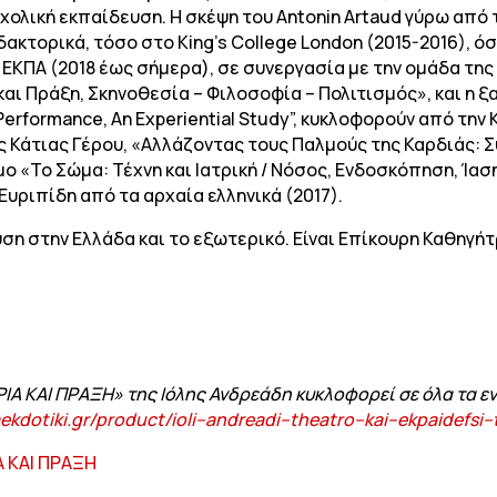
χολική εκπαίδευση. Η σκέψη του Antonin Artaud γύρω από
κτορικά, τόσο στο King’s College London (2015-2016), ό
ΚΠΑ (2018 έως σήμερα), σε συνεργασία με την ομάδα της
αι Πράξη, Σκηνοθεσία – Φιλοσοφία – Πολιτισμός», και η ξ
– Performance, An Experiential Study”, κυκλοφορούν από τη
ς Κάτιας Γέρου, «Αλλάζοντας τους Παλμούς της Καρδιάς: Συ
μο «Το Σώμα: Τέχνη και Ιατρική / Νόσος, Ενδοσκόπηση, Ία
Ευριπίδη από τα αρχαία ελληνικά (2017).
ση στην Ελλάδα και το εξωτερικό. Είναι Επίκουρη Καθηγή
ΙΑ ΚΑΙ ΠΡΑΞΗ» της Ιόλης Ανδρεάδη κυκλοφορεί σε όλα τα 
ekdotiki
.
gr
/
product
/
ioli
–
andreadi
–
theatro
–
kai
–
ekpaidefsi
–
Α ΚΑΙ ΠΡΑΞΗ