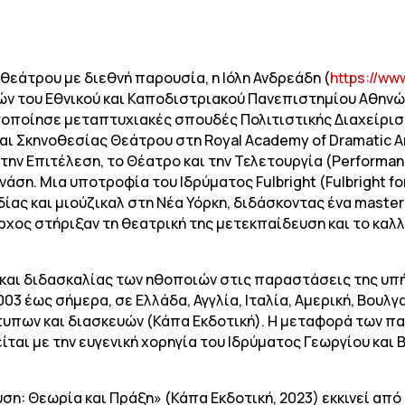
θεάτρου με διεθνή παρουσία, η Ιόλη Ανδρεάδη (
https://ww
 του Εθνικού και Καποδιστριακού Πανεπιστημίου Αθηνών
τοποίησε μεταπτυχιακές σπουδές Πολιτιστικής Διαχείρισ
ι Σκηνοθεσίας Θεάτρου στη Royal Academy of Dramatic Ar
 την Επιτέλεση, το Θέατρο και την Τελετουργία (Performan
ση. Μια υποτροφία του Ιδρύματος Fulbright (Fulbright for
ίας και μιούζικαλ στη Νέα Υόρκη, διδάσκοντας ένα masterc
χος στήριξαν τη θεατρική της μετεκπαίδευση και το καλλι
και διδασκαλίας των ηθοποιών στις παραστάσεις της υπή
03 έως σήμερα, σε Ελλάδα, Αγγλία, Ιταλία, Αμερική, Βουλγ
υπων και διασκευών (Κάπα Εκδοτική). Η μεταφορά των 
αι με την ευγενική χορηγία του Ιδρύματος Γεωργίου και Β
ση: Θεωρία και Πράξη» (Κάπα Εκδοτική, 2023) εκκινεί από 