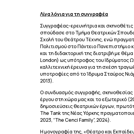
Λίγα λόγια για τη συγγραφέα
Συγγραφέας-ερευνήτρια και σκηνοθέτις 
σπούδασε στο Τμήμα Θεατρικών Σπουδών
Σχολή του Θεάτρου Τέχνης, ενώ πραγμα
Πολιτισμού στο Πάντειο Πανεπιστήμιο κα
και τη διδακτορική της διατριβή με θέμα
London) ως υπότροφος του Ιδρύματος Ωνά
καλλιτεχνική έρευνα για τη σχέση τραγωδ
υποτροφίες από το Ίδρυμα Σταύρος Νιάρ
2013).
Ο συνδυασμός συγγραφής, σκηνοθεσίας 
έργου στη χώρα μας και το εξωτερικό (20
δημοσιεύσεις θεατρικών έργων, πρωτότ
The Tank της Νέας Υόρκης πραγματοποιείτ
2023, “The Cenci Family”, 2024).
Η μονογραφία της, «Θέατρο και Εκπαίδευ