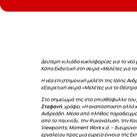
Δεύτερη χιλιάδα κυκλοφορίας για το νέο
Κάπα Εκδοτική στη σειρά «Μελέτες για τ
Η νέα επιστημονική μελέτη της Ιόλης Αν
εξαιρετική σειρά «Μελέτες για το Θέατρ
Στο σημείωμά της στο οπισθόφυλλο του 
Στεφανή
, γράφει «
Η αναπόσπαστη αλλά κα
Ανδρεάδη. Μέσα από πλήθος παραδειγμάτ
από το παιχνίδι, την Ψυχανάλυση, την Κ
Viewpoints
,
Moment
Work
κ.ά. – διευρύν
εργαλείου προς μια ευρεία έννοια της Εκ