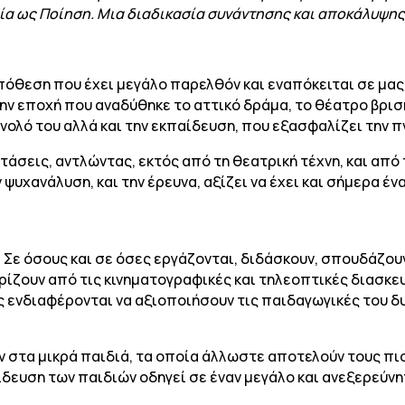
ία ως Ποίηση. Μια διαδικασία συνάντησης και αποκάλυψης 
πόθεση που έχει μεγάλο παρελθόν και εναπόκειται σε μας ν
την εποχή που αναδύθηκε το αττικό δράμα, το θέατρο βρισ
νολό του αλλά και την εκπαίδευση, που εξασφαλίζει την π
στάσεις, αντλώντας, εκτός από τη θεατρική τέχνη, και από 
 ψυχανάλυση, και την έρευνα, αξίζει να έχει και σήμερα έν
. Σε όσους και σε όσες εργάζονται, διδάσκουν, σπουδάζο
ίζουν από τις κινηματογραφικές και τηλεοπτικές διασκευέ
ς ενδιαφέρονται να αξιοποιήσουν τις παιδαγωγικές του δ
ν στα μικρά παιδιά, τα οποία άλλωστε αποτελούν τους πι
ίδευση των παιδιών οδηγεί σε έναν μεγάλο και ανεξερεύ