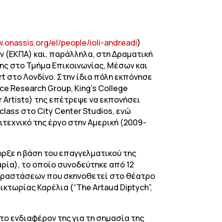
w.onassis.org/el/people/ioli-andreadi
)
 (ΕΚΠΑ) και, παράλληλα, στη Δραματική
ης στο Τμήμα Επικοινωνίας, Μέσων και
t στο Λονδίνο. Στην ίδια πόλη εκπόνησε
ce Research Group, King’s College
 Artists) της επέτρεψε να εκπονήσει
lass στο City Center Studios, ενώ
τεχνικό της έργο στην Αμερική (2009-
ρξε η βάση του επαγγελματικού της
αρία), το οποίο συνοδεύτηκε από 12
παραστάσεων που σκηνοθετεί στο θέατρο
ικτωρίας Καρέλια (“The Artaud Diptych”,
το ενδιαφέρον της για τη σημασία της