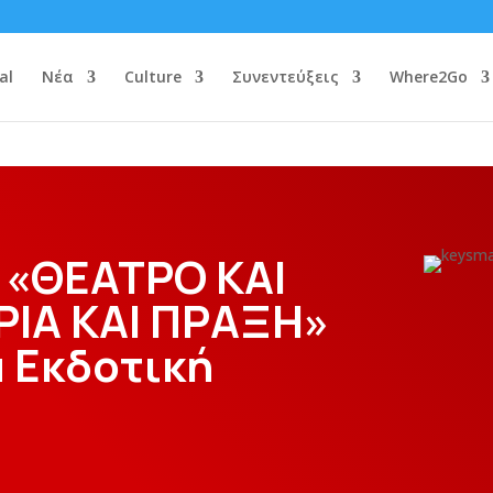
al
Νέα
Culture
Συνεντεύξεις
Where2Go
 «ΘΕΑΤΡΟ ΚΑΙ
ΡΙΑ ΚΑΙ ΠΡΑΞΗ»
α Εκδοτική