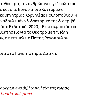
 το θέατρο, τον ανθρώπινο εγκέφαλο και
σο και στο Εργαστήριο Κυτταρικής
 καθηγήτριας Κορνηλίας Πουλοπούλου. Η
αναδουλεμένη διδακτορική της διατριβή,
ν Κάπα Εκδοτική (2020). Έχει συμμετάσχει
ζητήσεις για το θέατρο με την Ιόλη
ση», σε επιμέλεια Πέπης Ρηγοπούλου
τρια στο Πανεπιστήμιο Δυτικής
ενημερωμένα βιβλιοπωλεία της χώρας.
theoria
–
kai
–
praxi
.