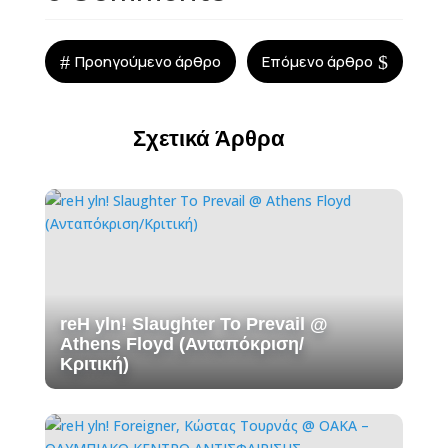
#
$
Προηγούμενο άρθρο
Επόμενο άρθρο
Σχετικά Άρθρα
reH yln! Slaughter To Prevail @
Athens Floyd (Ανταπόκριση/
Κριτική)