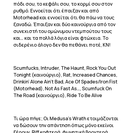
πόδι σου, το κεφάλι σου, το κορμί σου στον
ρυθμό. Εννοείται ότι έπαιξαν και από
Motorhead και εννοείται ότι θα πάω να τους
ξαναδώ. Έπαιξαν και δύο καινούργια από τον
συνεχιστή του ομώνυμου ντεμπούτου τους
και… και τα πολλά λόγια είναι φτώχεια. Το
σιδερένιο άλογο δεν θα πεθάνει ποτέ, ΚΝ!
Scumfucks, Intruder, The Haunt, Rock You Out
Tonight (καινούργιο), Rat, Increased Chances,
Drinkin’ Alone Ain’t Bad, Ace Of Spades/Iron Fist
(Motorhead), Not As Fast As…, Scumfuck On
The Road (καινούργιο), Ride To Be Alive
Τι ώρα πήγε; Οι Medusa’s Wrath ετοιμάζονται
να δώσουν την απάντηση όπως μόνο εκείνοι
ξέρουν. Riff κοφτερά, φωνητικά βροντερά,