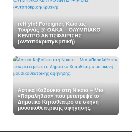
reH yln! Foreigner, Κώστας
Τουρνάς @ ΟΑΚΑ – ΟΛΥΜΠΙΑΚΟ
ΚΕΝΤΡΟ ΑΝΤΙΣΦΑΙΡΙΣΗΣ
(Ανταπόκριση/Κριτική)
Αστικά Καβούκια στη Νίκαια – Mια
«Παραλήθεια» που μετέτρεψε το
Δημοτικό Κηποθέατρο σε σκηνή
μουσικοθεατρικής αφήγησης.