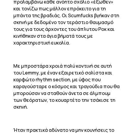
προλαμβάνω κάθε ανόητο σχόλιο «έξωθεν»
και τονίζω πως μάλλον επρόκειτο για τη
μπάντα της βραδιάς. Οι Scumfucks βγήκαν στη
σκηνή με δεδομένο τον τεράστιο θαυμασμό
τους για τους άρχοντες του άπλυτου Ροκ και
κινήθηκαν στα άγια βήματά τους με
χαρακτηριστική ευκολία.
Με μπροστάρα χροιά πολύ κοντινή σε αυτή
του Lemmy, με έναν εξαιρετικό σολίστα και
καρφώτο rhythm section, με ύφος που
καραγούσταρε ο κόσμος και τραγούδια που θα
μπορούσαν να σταθούν άνετα σε άλμπουμ
των θεόρατων, το κουαρτέτο την τσάκισε τη
σκηνή.
Ήταν πρακτικά αδύνατο να μην κουνήσεις το