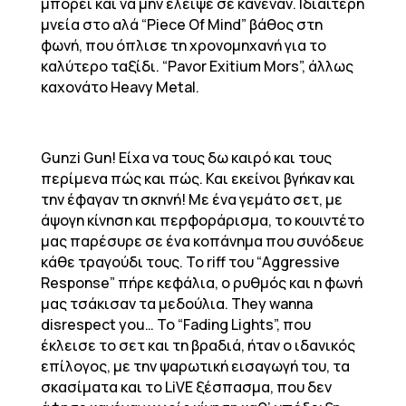
μπορεί και να μην έλειψε σε κανέναν. Ιδιαίτερη
μνεία στο αλά “Piece Of Mind” βάθος στη
φωνή, που όπλισε τη χρονομηχανή για το
καλύτερο ταξίδι. “Pavor Exitium Mors”, άλλως
καχονάτο Heavy Metal.
Gunzi Gun! Είχα να τους δω καιρό και τους
περίμενα πώς και πώς. Και εκείνοι βγήκαν και
την έφαγαν τη σκηνή! Με ένα γεμάτο σετ, με
άψογη κίνηση και περφοράρισμα, το κουιντέτο
μας παρέσυρε σε ένα κοπάνημα που συνόδευε
κάθε τραγούδι τους. To riff του “Aggressive
Response” πήρε κεφάλια, ο ρυθμός και η φωνή
μας τσάκισαν τα μεδούλια. They wanna
disrespect you… To “Fading Lights”, που
έκλεισε το σετ και τη βραδιά, ήταν ο ιδανικός
επίλογος, με την ψαρωτική εισαγωγή του, τα
σκασίματα και το LiVE ξέσπασμα, που δεν