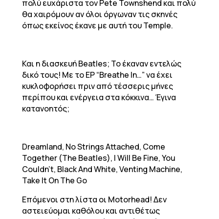
πολύ ευχάριστα τον Pete Townshend και πολύ
θα χαιρόμουν αν όλοι όργωναν τις σκηνές
όπως εκείνος έκανε με αυτή του Temple.
Και η διασκευή Beatles; Το έκαναν εντελώς
δικό τους! Με το ΕΡ “Breathe In…” να έχει
κυκλοφορήσει πριν από τέσσερις μήνες
περίπου και ενέργεια στα κόκκινα… Έγινα
κατανοητός;
Dreamland, No Strings Attached, Come
Together (The Beatles), I Will Be Fine, You
Couldn’t, Black And White, Venting Machine,
Take It On The Go
Επόμενοι στη λίστα οι Motorhead! Δεν
αστειεύομαι καθόλου και αντιθέτως