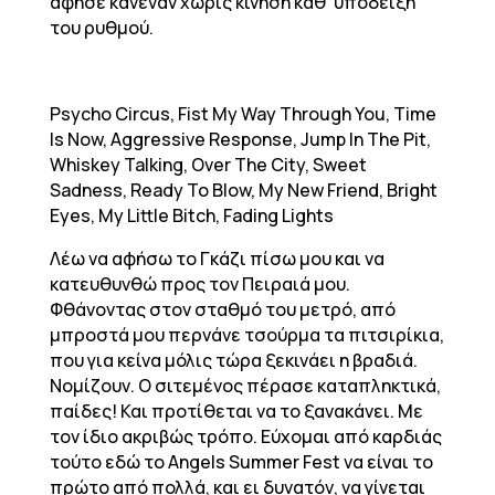
άφησε κανέναν χωρίς κίνηση καθ’ υπόδειξη
του ρυθμού.
Psycho Circus, Fist My Way Through You, Time
Is Now, Aggressive Response, Jump In The Pit,
Whiskey Talking, Over The City, Sweet
Sadness, Ready To Blow, My New Friend, Bright
Eyes, My Little Bitch, Fading Lights
Λέω να αφήσω το Γκάζι πίσω μου και να
κατευθυνθώ προς τον Πειραιά μου.
Φθάνοντας στον σταθμό του μετρό, από
μπροστά μου περνάνε τσούρμα τα πιτσιρίκια,
που για κείνα μόλις τώρα ξεκινάει η βραδιά.
Νομίζουν. Ο σιτεμένος πέρασε καταπληκτικά,
παίδες! Και προτίθεται να το ξανακάνει. Με
τον ίδιο ακριβώς τρόπο. Εύχομαι από καρδιάς
τούτο εδώ το Angels Summer Fest να είναι το
πρώτο από πολλά, και ει δυνατόν, να γίνεται