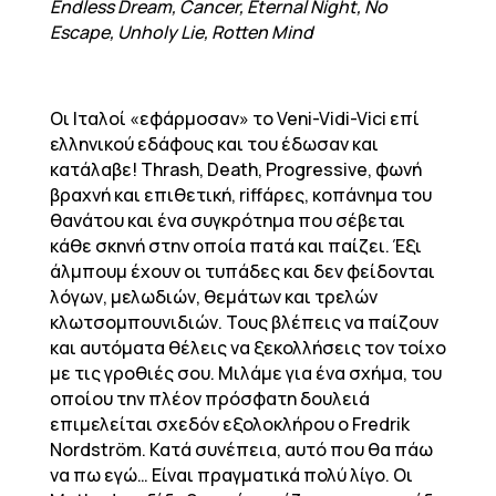
Endless Dream, Cancer, Eternal Night, No
Escape, Unholy Lie, Rotten Mind
Οι Ιταλοί «εφάρμοσαν» το Veni-Vidi-Vici επί
ελληνικού εδάφους και του έδωσαν και
κατάλαβε! Thrash, Death, Progressive, φωνή
βραχνή και επιθετική, riffάρες, κοπάνημα του
θανάτου και ένα συγκρότημα που σέβεται
κάθε σκηνή στην οποία πατά και παίζει. Έξι
άλμπουμ έχουν οι τυπάδες και δεν φείδονται
λόγων, μελωδιών, θεμάτων και τρελών
κλωτσομπουνιδιών. Τους βλέπεις να παίζουν
και αυτόματα θέλεις να ξεκολλήσεις τον τοίχο
με τις γροθιές σου. Μιλάμε για ένα σχήμα, του
οποίου την πλέον πρόσφατη δουλειά
επιμελείται σχεδόν εξολοκλήρου ο Fredrik
Nordström. Κατά συνέπεια, αυτό που θα πάω
να πω εγώ… Είναι πραγματικά πολύ λίγο. Οι