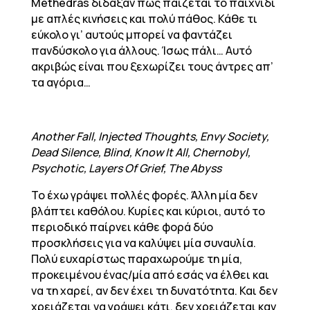
Methedras δίδαξαν πώς παίζεται το παιχνίδι
με απλές κινήσεις και πολύ πάθος. Κάθε τι
εύκολο γι’ αυτούς μπορεί να φαντάζει
πανδύσκολο για άλλους. Ίσως πάλι… Αυτό
ακριβώς είναι που ξεχωρίζει τους άντρες απ’
τα αγόρια…
Another Fall, Injected Thoughts, Envy Society,
Dead Silence, Blind, Know It All, Chernobyl,
Psychotic, Layers Of Grief, The Abyss
Το έχω γράψει πολλές φορές. Άλλη μία δεν
βλάπτει καθόλου. Κυρίες και κύριοι, αυτό το
περιοδικό παίρνει κάθε φορά δύο
προσκλήσεις για να καλύψει μία συναυλία.
Πολύ ευχαρίστως παραχωρούμε τη μία,
προκειμένου ένας/μία από εσάς να έλθει και
να τη χαρεί, αν δεν έχει τη δυνατότητα. Και δεν
χρειάζεται να γράψει κάτι, δεν χρειάζεται καν