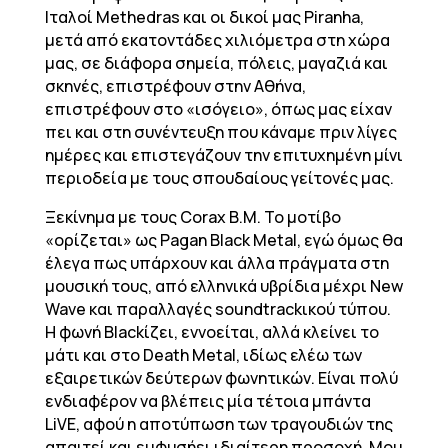
Ιταλοί Methedras και οι δικοί μας Piranha,
μετά από εκατοντάδες χιλιόμετρα στη χώρα
μας, σε διάφορα σημεία, πόλεις, μαγαζιά και
σκηνές, επιστρέφουν στην Αθήνα,
επιστρέφουν στο «ισόγειο», όπως μας είχαν
πει και στη συνέντευξη που κάναμε πριν λίγες
ημέρες και επιστεγάζουν την επιτυχημένη μίνι
περιοδεία με τους σπουδαίους γείτονές μας.
Ξεκίνημα με τους Corax B.M. To μοτίβο
«ορίζεται» ως Pagan Black Metal, εγώ όμως θα
έλεγα πως υπάρχουν και άλλα πράγματα στη
μουσική τους, από ελληνικά υβρίδια μέχρι New
Wave και παραλλαγές soundtrackικού τύπου.
Η φωνή Blackίζει, εννοείται, αλλά κλείνει το
μάτι και στο Death Metal, ιδίως ελέω των
εξαιρετικών δεύτερων φωνητικών. Είναι πολύ
ενδιαφέρον να βλέπεις μία τέτοια μπάντα
LiVE, αφού η αποτύπωση των τραγουδιών της
απαιτεί και εμφυσήει ιδιαίτερη προσοχή. Μου