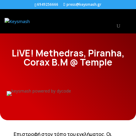
6949256666
press@keysmash.gr
LiVE! Methedras, Piranha,
Corax B.M @ Temple
Επιστροφή στον τόπο του εγκλήματος. Οι