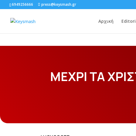
6949256666
press@keysmash.gr
Αρχική
Editori
ΜΕΧΡΙ ΤΑ ΧΡΙ