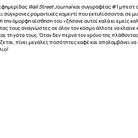
 εφημερίδας
Wall Street Journal
και συγγραφέας #1 μπεστ 
ει σύγχρονες ρομαντικές κομεντί που εκτυλίσσονται σε μι
ή την όμορφη αίσθηση του «ζήσανε αυτοί καλά κι εμείς κ
ς τους αναγνώστες σε όλον τον κόσμο άλλοτε να κλαίνε κα
 και τη γάτα τους. Όταν δεν περνά τον χρόνο της πλάθοντα
ζεται, πίνει μεγάλες ποσότητες καφέ και απολαμβάνει να 
λιο!