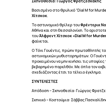
Σκηνοθεσία: Γιώργος Φρατζεσκάκης
Βασισμένο στο θρυλικό “Dial M for Murd
Χίτσκοκ
.
Το αστυνομικό θρίλερ του
Φρέντερικ Ν
Αθήνα και στη Θεσσαλονίκη. Το αριστοτ
του
Άλφρεντ Χίτσκοκ «
Dial
M
for
Murde
φαίνεται.
Ο Τόνι Γουέντις, πρώην πρωταθλητής του
αστυνομικών μυθιστορημάτων. Ο Γουέντι
προκειμένου να μην κινήσει τις υποψίες
βεβαρημένο παρελθόν. Με όπλα τον εκβια
σχεδιάζοντας έτσι το τέλειο έγκλημα.
ΣΥΝΤΕΛΕΣΤΕΣ
Απόδοση – Σκηνοθεσία: Γιώργος Φρατζ
Σκηνικό – Κοστούμια: Σάββας Πασχαλίδη