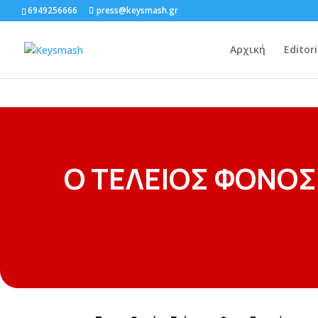
6949256666
press@keysmash.gr
Αρχική
Editori
Ο ΤΕΛΕΙΟΣ ΦΟΝΟΣ 