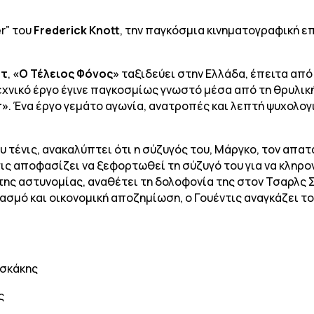
er” του
Frederick Knott
, την παγκόσμια κινηματογραφική ε
οτ
,
«Ο Τέλειος Φόνος»
ταξιδεύει στην Ελλάδα, έπειτα από
εχνικό έργο έγινε παγκοσμίως γνωστό μέσα από τη θρυλι
r
»
. Ένα έργο γεμάτο αγωνία, ανατροπές και λεπτή ψυχολογ
 τένις, ανακαλύπτει ότι η σύζυγός του, Μάργκο, τον απατ
ς αποφασίζει να ξεφορτωθεί τη σύζυγό του για να κληρον
 της αστυνομίας, αναθέτει τη δολοφονία της στον Τσαρλς 
σμό και οικονομική αποζημίωση, ο Γουέντις αναγκάζει τον
εσκάκης
ς