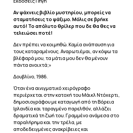
Εκδόσεις Πηγή
Αν ψάχνεις βιβλίο μυστηρίου, μπορείς να
σταματήσεις το ψάξιμο. Μόλις σε βρήκε
αυτό! Το απόλυτο θρίλερ που δε θα θες να
τελειώσει ποτέ!
Δεν πρέπει να κοιμηθώ. Καμία ανάπαυση για
τους καταραμένους. Αναρωτιέμαι, αν κόψω τα
βλέφαρά μου, τα μάτια μου δεν θα μένουν
πάντα ανοιχτά;»
Δουβλίνο, 1986.
Όταν ένα αινιγματικό χειρόγραφο
περιέρχεται στην κατοχή του Μάικλ Ντόχερτι,
δημοσιογράφου με καταγωγή από τη Βόρεια
Ιρλανδία και ταραγμένο παρελθόν, αλλάζει
δραματικά τη ζωή του. Γραμμένο ανάμεσα στο
παραλήρημα και την τρέλα, με
αποδεδειγμένες ανακρίβειες και