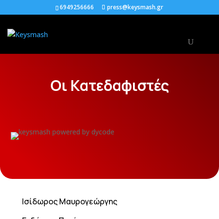
6949256666
press@keysmash.gr
Οι Κατεδαφιστές
Ισίδωρος Μαυρογεώργης