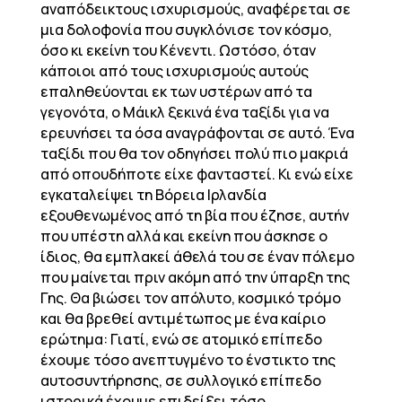
αναπόδεικτους ισχυρισμούς, αναφέρεται σε
μια δολοφονία που συγκλόνισε τον κόσμο,
όσο κι εκείνη του Κένεντι. Ωστόσο, όταν
κάποιοι από τους ισχυρισμούς αυτούς
επαληθεύονται εκ των υστέρων από τα
γεγονότα, ο Μάικλ ξεκινά ένα ταξίδι για να
ερευνήσει τα όσα αναγράφονται σε αυτό. Ένα
ταξίδι που θα τον οδηγήσει πολύ πιο μακριά
από οπουδήποτε είχε φανταστεί. Κι ενώ είχε
εγκαταλείψει τη Βόρεια Ιρλανδία
εξουθενωμένος από τη βία που έζησε, αυτήν
που υπέστη αλλά και εκείνη που άσκησε ο
ίδιος, θα εμπλακεί άθελά του σε έναν πόλεμο
που μαίνεται πριν ακόμη από την ύπαρξη της
Γης. Θα βιώσει τον απόλυτο, κοσμικό τρόμο
και θα βρεθεί αντιμέτωπος με ένα καίριο
ερώτημα: Γιατί, ενώ σε ατομικό επίπεδο
έχουμε τόσο ανεπτυγμένο το ένστικτο της
αυτοσυντήρησης, σε συλλογικό επίπεδο
ιστορικά έχουμε επιδείξει τόσο