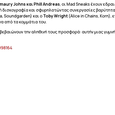
maury Johns και Phill Andreas
, οι Mad Sneaks έχουν εδρα
ρή δισκογραφία και σφυρηλατώντας συνεργασίες βαρύτητα
a, Soundgarden) και ο
Toby Wright
(Alice in Chains, Korn),
να από τα κομμάτια του.
αβεβαιώνουν την αληθινή τους προσφορά: αυτήν μιας γυμν
8098164