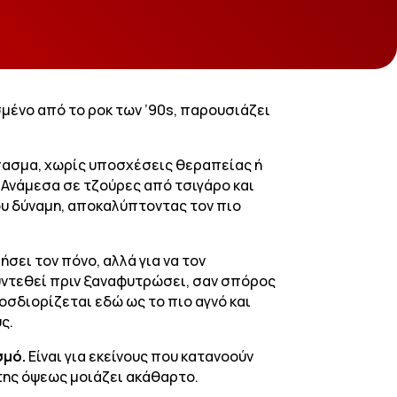
μένο από το ροκ των ’90s, παρουσιάζει
σπασμα, χωρίς υποσχέσεις θεραπείας ή
. Ανάμεσα σε τζούρες από τσιγάρο και
ου δύναμη, αποκαλύπτοντας τον πιο
σει τον πόνο, αλλά για να τον
υντεθεί πριν ξαναφυτρώσει, σαν σπόρος
σδιορίζεται εδώ ως το πιο αγνό και
ς.
σμό.
Είναι για εκείνους που κατανοούν
της όψεως μοιάζει ακάθαρτο.