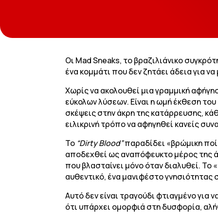
Οι Mad Sneaks, το βραζιλιάνικο συγκρό
ένα κομμάτι που δεν ζητάει άδεια για να
Χωρίς να ακολουθεί μια γραμμική αφήγη
εύκολων λύσεων. Είναι η ωμή έκθεση του
σκέψεις στην άκρη της κατάρρευσης, κά
ειλικρινή τρόπο να αφηγηθεί κανείς συ
Το
“Dirty Blood”
παραδίδει «βρώμικη ποίη
αποδεχθεί ως αναπόφευκτο μέρος της άν
που βλασταίνει μόνο όταν διαλυθεί. Το
αυθεντικό, ένα μανιφέστο γνησιότητας 
Αυτό δεν είναι τραγούδι φτιαγμένο για ν
ότι υπάρχει ομορφιά στη δυσφορία, αλή