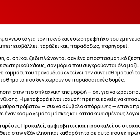
τημα γνωστό για τον πυκνό και εσωστρεφή ήχο του εμπνευσ
 μπει: εισβάλλει, ταράζει και, παραδόξως, παρηγορεί.
ση, οι στίχοι ξεδιπλώνονται σαν ένα αποσπασματικό ξέ
 εσωτερικού χάους, σαν μόρια που συγκρούονται όλα μαζί
θε κομμάτι του τραγουδιού εντείνει την συναισθηματική τ
ναισθήματα που δεν χωρούν σε παραδοσιακές δομές.
ση» στην πιο σπλαχνική της μορφή — όχι για να ωραιοποιή
θισης. Η μεταφορά είναι ισχυρή: πρέπει κανείς να αποσ
 «μαύρο πρόβατο» — συχνά σύμβολο απόρριψης — επαναπρο
σε έναν κόσμο γεμάτο μάσκες και κατασκευασμένους λόγου
α αρέσει.
Προκαλεί, αμφισβητεί και προσκαλεί σε στοχα
θεια στην εξάντληση και καθαρότητα σε αυτό που εκ πρώ