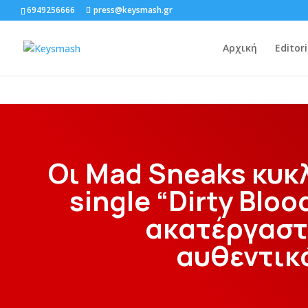
6949256666
press@keysmash.gr
Αρχική
Editori
Οι Mad Sneaks κυκ
single “Dirty Bloo
ακατέργαστ
αυθεντικ