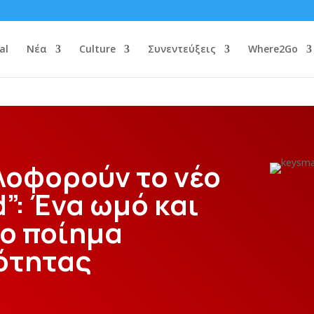
al
Νέα
Culture
Συνεντεύξεις
Where2Go
λοφορούν το νέο
d”: Ένα ωμό και
ο ποίημα
ότητας