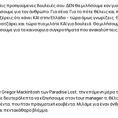
α τις προηγούμενες δουλειές σου. ΔΕΝ θα μιλήσουμε καν γι
ήσουμε για τον άνθρωπο. Για σένα. Για το πότε θέλεις και 
έρεις ότι κάνει ΚΑΙ στην Ελλάδα – τώρα όμως γνωρίζεις. Θ
τζάρει και τώρα πια μιλάτε ΚΑΙ για δουλειά. Θα μιλήσουμ
ήσουμε για τα καινούργια συγκροτήματα που ανακαλύπτεις 
 Gregor Mackintosh των Paradise Lost, την επόμενη μέρα 
τε δευτερόλεπτα να εξηγήσουμε στον tour manager τι θέλ
έντα, που ήταν πραγματική κουβέντα. Μιλάμε για έναν άν
και πεντακάθαρο βλέμμα.