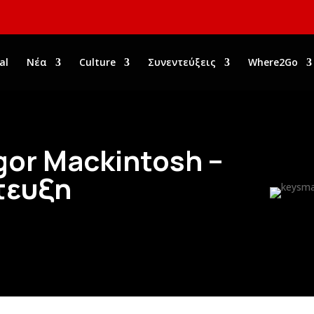
al
Νέα
Culture
Συνεντεύξεις
Where2Go
gor Mackintosh –
τευξη