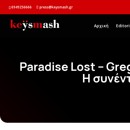
6949256666
press@keysmash.gr
Αρχική
Editori
Paradise Lost – Gre
Η συνέν