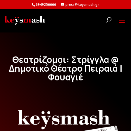
6949256666
press@keysmash.gr
Θεατρίζομαι: Στρίγγλα @
Δημοτικό Θέατρο Πειραιά |
Φουαγιέ