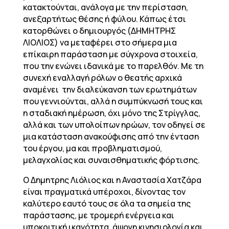
κατακτούνται, ανάλογα με την περίσταση,
ανεξαρτήτως θέσης ή φύλου. Κάπως έτσι
κατορθώνει ο δημιουργός (ΔΗΜΗΤΡΗΣ
ΛΙΟΛΙΟΣ) να μεταφέρει στο σήμερα μια
επίκαιρη παράσταση με σύγχρονα στοιχεία,
που την ενώνει ιδανικά με το παρελθόν. Με τη
συνεχή εναλλαγή ρόλων ο θεατής αρχικά
αναμένει την διαλεύκανση των ερωτημάτων
που γεννιούνται, αλλά η συμπύκνωσή τους και
η σταδιακή ημέρωση, όχι μόνο της Στρίγγλας,
αλλά και των υπολοίπων ηρώων, τον οδηγεί σε
μια κατάσταση ανακούφισης από την ένταση
του έργου, μα και προβληματισμού,
μελαγχολίας και συναισθηματικής φόρτισης.
Ο Δημητρης Λιόλιος και η Αναστασία Χατζάρα
είναι πραγματικά υπέροχοι, δίνοντας τον
καλύτερο εαυτό τους σε όλα τα σημεία της
παράστασης, με τρομερή ενέργεια και
υποκριτική ικανότητα, άψογη κινησιολογία και