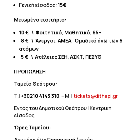
Γενική είσοδος:
15
€
Μειωμένο εισιτήριο:
10
€
\ Φοιτητικό, Μαθητικό, 65+
8
€ \
Άνεργοι, ΑΜΕΑ, Ομαδικό άνω των 6
ατόμων
5
€ \
Ατέλειες ΣΕΗ, ΑΣΚΤ, ΠΕΣΥΘ
ΠΡΟΠΩΛΗΣΗ
Ταμείο Θεάτρου:
Τ.| +
30210 4143 310
– Μ.|
tickets@dithepi.gr
Εντός του Δημοτικού Θεάτρου | Κεντρική
είσοδος
Ώρες Ταμείου:
Δευτέρα έως Παρασκευή
(εκτός