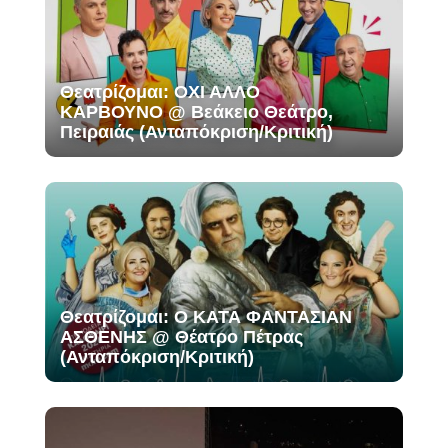
Θεατρίζομαι: ΟΧΙ ΑΛΛΟ
ΚΑΡΒΟΥΝΟ @ Βεάκειο Θεάτρο,
Πειραιάς (Ανταπόκριση/Κριτική)
Θεατρίζομαι: Ο ΚΑΤΑ ΦΑΝΤΑΣΙΑΝ
ΑΣΘΕΝΗΣ @ Θέατρο Πέτρας
(Ανταπόκριση/Κριτική)