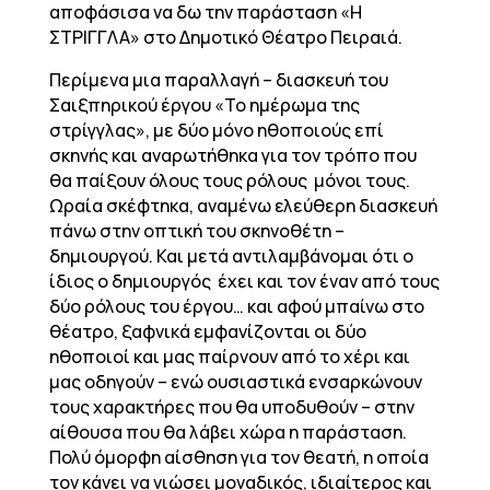
αποφάσισα να δω την παράσταση «Η
ΣΤΡΙΓΓΛΑ» στο Δημοτικό Θέατρο Πειραιά.
Περίμενα μια παραλλαγή – διασκευή του
Σαιξπηρικού έργου «Το ημέρωμα της
στρίγγλας», με δύο μόνο ηθοποιούς επί
σκηνής και αναρωτήθηκα για τον τρόπο που
θα παίξουν όλους τους ρόλους μόνοι τους.
Ωραία σκέφτηκα, αναμένω ελεύθερη διασκευή
πάνω στην οπτική του σκηνοθέτη –
δημιουργού. Και μετά αντιλαμβάνομαι ότι ο
ίδιος ο δημιουργός έχει και τον έναν από τους
δύο ρόλους του έργου… και αφού μπαίνω στο
θέατρο, ξαφνικά εμφανίζονται οι δύο
ηθοποιοί και μας παίρνουν από το χέρι και
μας οδηγούν – ενώ ουσιαστικά ενσαρκώνουν
τους χαρακτήρες που θα υποδυθούν – στην
αίθουσα που θα λάβει χώρα η παράσταση.
Πολύ όμορφη αίσθηση για τον θεατή, η οποία
τον κάνει να νιώσει μοναδικός, ιδιαίτερος και