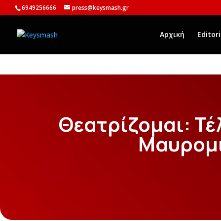
6949256666
press@keysmash.gr
Αρχική
Editori
Θεατρίζομαι: Τέ
Μαυρομ