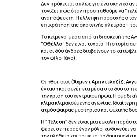
Δεν πρόκειται απλώς για ένα σκηνικό αν
τονίζει πώς όταν προσπαθούμε να “τελέ
αναπόφευκτη. Η έλλειψη προσοχής στον ί
επικράτηση της σκοτεινής πλευράς – το
Το κείμενο, μέσα από τη διασκευή της Α
“Οθέλλο”
δεν είναι τυχαία. Η ιστορία α
και οι δύο άνδρες διαβαίνουν το κατώφ
τον φίλο-Ιάγο).
Οι ηθοποιοί (
Άχμεντ Αμπντελαζίζ, Αγγ
ένταση και συνέπεια μέσα στο δυστοπικό
την κρίση του κεντρικού ήρωα. Η ομαδική
κλίμα κλιμακούμενης αγωνίας. Ιδιαίτερ
ατμόσφαιρας μυστηρίου και ψυχικής δυσ
Η
“Τέλεση”
δεν είναι μια εύκολη παράστα
φέρει σε πέρας έναν ρόλο, κινδυνεύει ν
την αλήθεια και το ψέμα, τη δημιουργία