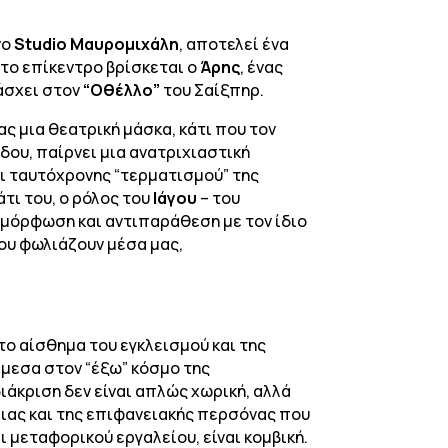
νο
Studio
Μαυρομιχάλη
, αποτελεί ένα
Στο επίκεντρο βρίσκεται ο
Άρης
, ένας
άσχει στον
“Οθέλλο”
του Σαίξπηρ.
ς μια θεατρική μάσκα, κάτι που τον
δου, παίρνει μια ανατριχιαστική
ι ταυτόχρονης “τερματισμού” της
τι του, ο ρόλος του
Ιάγου
– του
ταμόρφωση και αντιπαράθεση με τον ίδιο
που φωλιάζουν μέσα μας,
το αίσθημα του εγκλεισμού και της
άμεσα στον “έξω” κόσμο της
διάκριση δεν είναι απλώς χωρική, αλλά
ιας και της επιφανειακής περσόνας που
ι μεταφορικού εργαλείου, είναι κομβική.