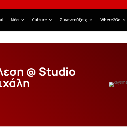
al
Νέα
Culture
Συνεντεύξεις
Where2Go
λεση @ Studio
ιχάλη