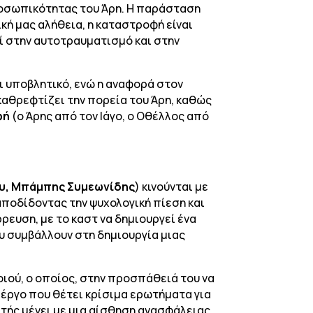
 προσωπικότητας του Άρη. Η παράσταση
κή μας αλήθεια, η καταστροφή είναι
εί στην αυτoτραυματισμό και στην
αι υποβλητικό, ενώ η αναφορά στον
 καθρεφτίζει την πορεία του Άρη, καθώς
φή
(ο Άρης από τον Ιάγο, ο Οθέλλος από
ου, Μπάμπης Συμεωνίδης
) κινούνται με
αποδίδοντας την ψυχολογική πίεση και
ρρευση, με το καστ να δημιουργεί ένα
ου συμβάλλουν στη δημιουργία μιας
οιού, ο οποίος, στην προσπάθειά του να
α έργο που θέτει κρίσιμα ερωτήματα για
ατής μένει με μια αίσθηση ανασφάλειας