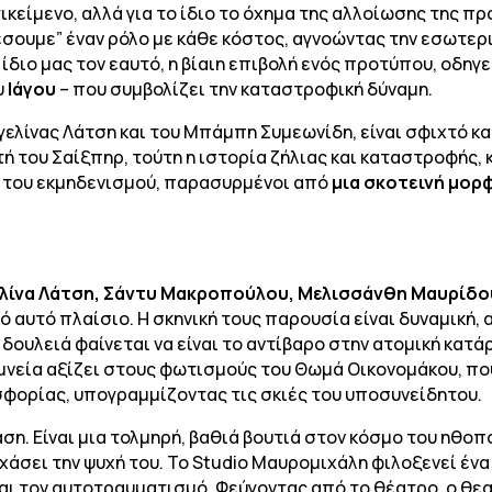
τικείμενο, αλλά για το ίδιο το όχημα της αλλοίωσης της
σουμε” έναν ρόλο με κάθε κόστος, αγνοώντας την εσωτερι
διο μας τον εαυτό, η βίαιη επιβολή ενός προτύπου, οδηγ
υ
Ιάγου
– που συμβολίζει την καταστροφική δύναμη.
γγελίνας Λάτση και του Μπάμπη Συμεωνίδη, είναι σφιχτό κ
υτή του Σαίξπηρ, τούτη η ιστορία ζήλιας και καταστροφής,
λι του εκμηδενισμού, παρασυρμένοι από
μια σκοτεινή μορ
ελίνα Λάτση, Σάντυ Μακροπούλου, Μελισσάνθη Μαυρίδ
 αυτό πλαίσιο. Η σκηνική τους παρουσία είναι δυναμική, 
 δουλειά φαίνεται να είναι το αντίβαρο στην ατομική κατά
η μνεία αξίζει στους φωτισμούς του Θωμά Οικονομάκου, π
φορίας, υπογραμμίζοντας τις σκιές του υποσυνείδητου.
ση. Είναι μια τολμηρή, βαθιά βουτιά στον κόσμο του ηθοπ
α χάσει την ψυχή του. Το Studio Μαυρομιχάλη φιλοξενεί έν
 και τον αυτοτραυματισμό. Φεύγοντας από το θέατρο, ο θε