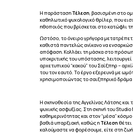
Η παράσταση
Τέλεση
, βασισμένη στο ο
καθηλωτικό ψυχολογικό θρίλερ, που εισ
ηθοποιός που βρίσκεται στο κατώφλι τ
Ωστόσο, το όνειρο γρήγορα μετατρέπεται
καθιστά παντελώς ανίκανο να ενσαρκώσει
απόφαση. Κολλάει τη μάσκα στο πρόσωπό
υποκριτικής του υπόστασης, λειτουργεί
αρχετυπικού “κακού” του Σαίξπηρ – αρχί
του τον εαυτό. Το έργο εξερευνά με ωμό
χρησιμοποιώντας το σαιξπηρικό δράμα 
Η σκηνοθεσία της Αγγελίνας Λάτσης και 
ψυχικής ασφυξίας. Στη σκηνή του Studio
καθημερινότητας και στον “μέσα” κόσμο τ
βαθιά υπαρξιακή, καθώς η
Τέλεση
θέτει
καλούμαστε να φορέσουμε, είτε στη ζωή 