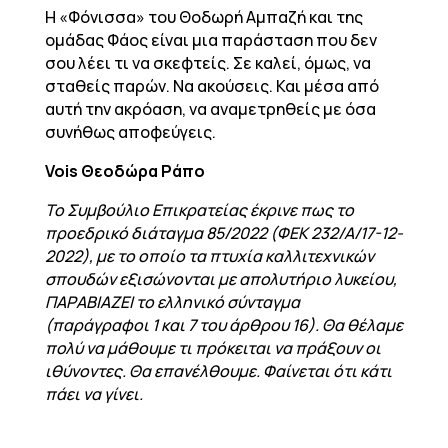
Η «Φόνισσα» του Θοδωρή Αμπαζή και της
ομάδας Φάος είναι μια παράσταση που δεν
σου λέει τι να σκεφτείς. Σε καλεί, όμως, να
σταθείς παρών. Να ακούσεις. Και μέσα από
αυτή την ακρόαση, να αναμετρηθείς με όσα
συνήθως αποφεύγεις.
Vois Θεοδώρα Ράπο
To Συμβούλιο Επικρατείας έκρινε πως το
προεδρικό διάταγμα 85/2022 (ΦΕΚ 232/Α/17-12-
2022), με το οποίο τα πτυχία καλλιτεχνικών
σπουδών εξισώνονται με απολυτήριο λυκείου,
ΠΑΡΑΒΙΑΖΕΙ το ελληνικό σύνταγμα
(παράγραφοι 1 και 7 του άρθρου 16). Θα θέλαμε
πολύ να μάθουμε τι πρόκειται να πράξουν οι
ιθύνοντες. Θα επανέλθουμε. Φαίνεται ότι κάτι
πάει να γίνει.