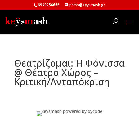
6949256666
press@keysmash.gr
Θεατρίζομαι: Η Φόνισσα
@ Θέατρο Χώρος –
Κριτική/Ανταπόκριση