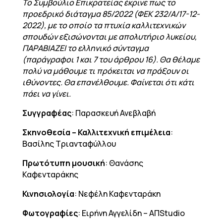
To Συμβούλιο Επικρατείας έκρινε πως το
προεδρικό διάταγμα 85/2022 (ΦΕΚ 232/Α/17-12-
2022), με το οποίο τα πτυχία καλλιτεχνικών
σπουδών εξισώνονται με απολυτήριο λυκείου,
ΠΑΡΑΒΙΑΖΕΙ το ελληνικό σύνταγμα
(παράγραφοι 1 και 7 του άρθρου 16). Θα θέλαμε
πολύ να μάθουμε τι πρόκειται να πράξουν οι
ιθύνοντες. Θα επανέλθουμε. Φαίνεται ότι κάτι
πάει να γίνει.
Συγγραφέας
: Παρασκευή Ανεβλαβή
Σκηνοθεσία – Καλλιτεχνική επιμέλεια
:
Βασίλης Τριανταφύλλου
Πρωτότυπη μουσική
: Θανάσης
Καφενταράκης
Κινησιολογία
: Νεφέλη Καφενταράκη
Φωτογραφίες
: Ειρήνη Αγγελίδη – ΑΠStudio