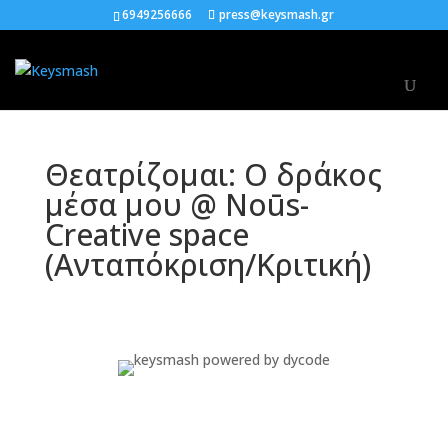
6949256666
press@keysmash.gr
Θεατρίζομαι: Ο δράκος
μέσα μου @ Noūs-
Creative space
(Ανταπόκριση/Κριτική)