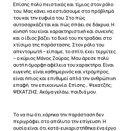
Επίσης πολύ πειστικός και τίμιος στον ρόλο
του. Μας κάνει να εστιάσουμε στο πρόβλημά
του και την ευφυία του. Στο πώς
αυτοσαρκάζεται και πώς σπάει σε δάκρυα. Η
κίνησή του είναι χαρακτηριστική και συνεχής
και ο ίδιος βάζει το δικό του πετραδάκι στο
χτίσιμο της παράστασης. Στον ρόλο του
απεντομωτή – είπαμε, το σπίτι έχει τερμίτες
– ο κύριος Μάνος Ζούρας. Μου άρεσε πολύ
αυτή η όμορφη αφέλεια του χαρακτήρα. Είναι
ευγενής, είναι καθημερινός και ντρόμπρος,
είναι ήπιος και επιθυμεί απλά την ανθρώπινη
επαφή, την επικοινωνία. Επίσης… Ψεκατζής;
ΨΕΚΑΤΖΗΣ; Ακόμα γελάω, παιδιά μου.
Το να πω ότι χάρηκα την παράσταση δεν
περιγράφει στο απόλυτο την επίγευση. Η
ουσία είναι ότι κατά-ευχαριστήθηκα ένα έργο