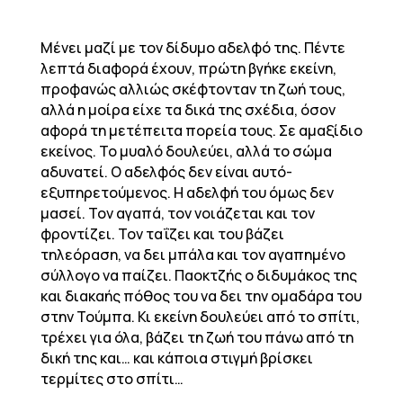
Μένει μαζί με τον δίδυμο αδελφό της. Πέντε
λεπτά διαφορά έχουν, πρώτη βγήκε εκείνη,
προφανώς αλλιώς σκέφτονταν τη ζωή τους,
αλλά η μοίρα είχε τα δικά της σχέδια, όσον
αφορά τη μετέπειτα πορεία τους. Σε αμαξίδιο
εκείνος. Το μυαλό δουλεύει, αλλά το σώμα
αδυνατεί. Ο αδελφός δεν είναι αυτό-
εξυπηρετούμενος. Η αδελφή του όμως δεν
μασεί. Τον αγαπά, τον νοιάζεται και τον
φροντίζει. Τον ταΐζει και του βάζει
τηλεόραση, να δει μπάλα και τον αγαπημένο
σύλλογο να παίζει. Παοκτζής ο διδυμάκος της
και διακαής πόθος του να δει την ομαδάρα του
στην Τούμπα. Κι εκείνη δουλεύει από το σπίτι,
τρέχει για όλα, βάζει τη ζωή του πάνω από τη
δική της και… και κάποια στιγμή βρίσκει
τερμίτες στο σπίτι…