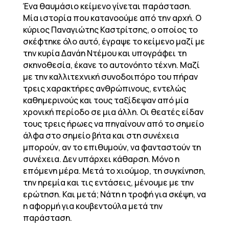
Ένα θαυμάσιο κείμενο γίνεται παράσταση.
Μία ιστορία που κατανοούμε από την αρχή. Ο
κύριος Παναγιώτης Καστρίτσης, ο οποίος το
σκέφτηκε όλο αυτό, έγραψε το κείμενο μαζί με
την κυρία Δανάη Ντέμου και υπογράφει τη
σκηνοθεσία, έκανε το αυτονόητο τέχνη. Μαζί
με την καλλιτεχνική συνοδοιπόρο του πήραν
τρεις χαρακτήρες ανθρώπινους, εντελώς
καθημερινούς και τους ταξίδεψαν από μία
χρονική περίοδο σε μια άλλη. Οι θεατές είδαν
τους τρεις ήρωες να πηγαίνουν από το σημείο
άλφα στο σημείο βήτα και στη συνέχεια
μπορούν, αν το επιθυμούν, να φανταστούν τη
συνέχεια. Δεν υπάρχει κάθαρση. Μόνο η
επόμενη μέρα. Μετά το χιούμορ, τη συγκίνηση,
την ηρεμία και τις εντάσεις, μένουμε με την
ερώτηση. Και μετά; Νάτη η τροφή για σκέψη, να
η αφορμή για κουβεντούλα μετά την
παράσταση.