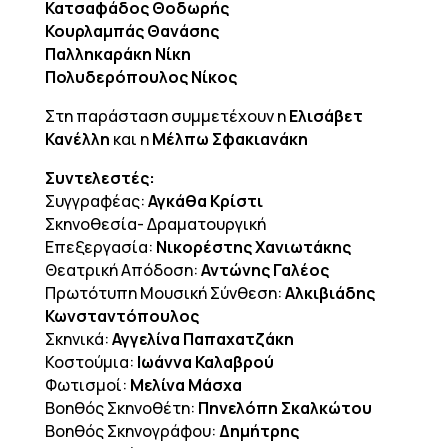
Κατσαφάδος Θοδωρής
Κουρλαμπάς Θανάσης
Παλληκαράκη Νίκη
Πολυδερόπουλος Νίκος
Στη παράσταση συμμετέχουν η
Ελισάβετ
Κανέλλη
και η
Μέλπω Σφακιανάκη
Συντελεστές:
Συγγραφέας:
Αγκάθα Κρίστι
Σκηνοθεσία- Δραματουργική
Επεξεργασία:
Νικορέστης Χανιωτάκης
Θεατρική Απόδοση:
Αντώνης Γαλέος
Πρωτότυπη Μουσική Σύνθεση:
Αλκιβιάδης
Κωνσταντόπουλος
Σκηνικά:
Αγγελίνα Παπαχατζάκη
Κοστούμια:
Ιωάννα Καλαβρού
Φωτισμοί:
Μελίνα Μάσχα
Βοηθός Σκηνοθέτη:
Πηνελόπη Σκαλκώτου
Βοηθός Σκηνογράφου:
Δημήτρης