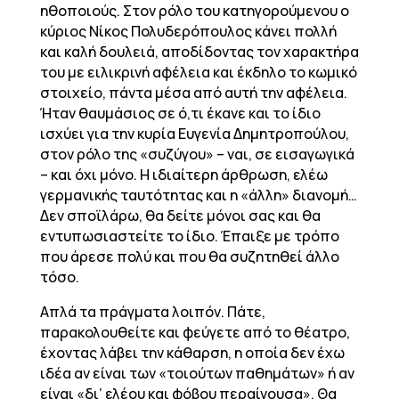
ηθοποιούς. Στον ρόλο του κατηγορούμενου ο
κύριος Νίκος Πολυδερόπουλος κάνει πολλή
και καλή δουλειά, αποδίδοντας τον χαρακτήρα
του με ειλικρινή αφέλεια και έκδηλο το κωμικό
στοιχείο, πάντα μέσα από αυτή την αφέλεια.
Ήταν θαυμάσιος σε ό,τι έκανε και το ίδιο
ισχύει για την κυρία Ευγενία Δημητροπούλου,
στον ρόλο της «συζύγου» – ναι, σε εισαγωγικά
– και όχι μόνο. Η ιδιαίτερη άρθρωση, ελέω
γερμανικής ταυτότητας και η «άλλη» διανομή…
Δεν σποϊλάρω, θα δείτε μόνοι σας και θα
εντυπωσιαστείτε το ίδιο. Έπαιξε με τρόπο
που άρεσε πολύ και που θα συζητηθεί άλλο
τόσο.
Απλά τα πράγματα λοιπόν. Πάτε,
παρακολουθείτε και φεύγετε από το θέατρο,
έχοντας λάβει την κάθαρση, η οποία δεν έχω
ιδέα αν είναι των «τοιούτων παθημάτων» ή αν
είναι «δι’ ελέου και φόβου περαίνουσα». Θα