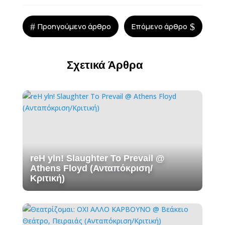
#
$
Προηγούμενο άρθρο
Επόμενο άρθρο
Σχετικά Άρθρα
reH yln! Slaughter To Prevail @
Athens Floyd (Ανταπόκριση/
Κριτική)