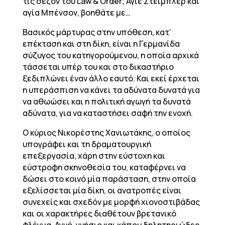
τις σεζόν του Law & Order; Άγιε Στέιμπλερ και
αγία Μπένσον, βοηθάτε με…
Βασικός μάρτυρας στην υπόθεση, κατ’
επέκταση και στη δίκη, είναι η Γερμανίδα
σύζυγος του κατηγορούμενου, η οποία αρχικά
τάσσεται υπέρ του και στο δικαστήριο
ξεδιπλώνει έναν άλλο εαυτό. Και εκεί έρχεται
η υπεράσπιση να κάνει τα αδύνατα δυνατά για
να αθωώσει και η πολιτική αγωγή τα δυνατά
αδύνατα, για να καταστήσει σαφή την ενοχή.
Ο κύριος Νικορέστης Χανιωτάκης, ο οποίος
υπογράφει και τη δραματουργική
επεξεργασία, χάρη στην εύστοχη και
εύστροφη σκηνοθεσία του, καταφέρνει να
δώσει στο κοινό μία παράσταση, στην οποία
εξελίσσεται μία δίκη, οι ανατροπές είναι
συνεχείς και σχεδόν με μορφή χιονοστιβάδας
και οι χαρακτήρες διαθέτουν βρετανικό