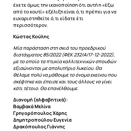
έχετε όμως την ικανοποίηση ότι αυτή η «έξω
από το κουτί» εξέλιξη είναι ό,τι πρέπει για να
ευχαριστηθείτε ό,τι είδατε έτι
περισσότερον.
Κώστας Κούλης
Μία παράσταση στη σκιά του προεδρικού
διατάγματος 85/2022 (ΦΕΚ 232/Α/17-12-2022),
με το οποίο τα πτυχία καλλιτεχνικών σπουδών
εξισώνονται με απολυτήριο λυκείου. Θα
θέλαμε πολύ να μάθουμε το όνομα εκείνου που
σκέφτηκε και έπεισε και τους άλλους να γίνει
κάτι τέτοιο. Θα επανέλθουμε.
Διανομή (αλφαβητικά):
Βαμβακά Μελίνα
Γρηγορόπουλος Χάρης
Δημητροπούλου Ευγενία
Δρακόπουλος Γιάννης