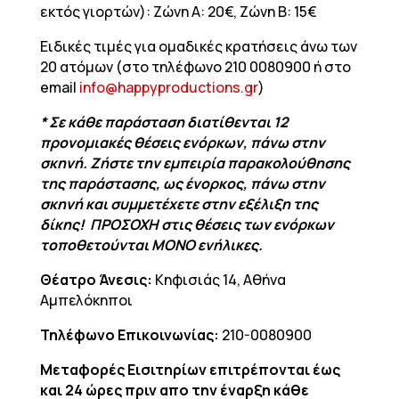
εκτός γιορτών): Ζώνη Α: 20€, Ζώνη Β: 15€
Ειδικές τιμές για ομαδικές κρατήσεις άνω των
20 ατόμων (στο τηλέφωνο 210 0080900 ή στο
email
info@happyproductions.gr
)
* Σε κάθε παράσταση διατίθενται 12
προνομιακές θέσεις ενόρκων, πάνω στην
σκηνή. Ζήστε την εμπειρία παρακολούθησης
της παράστασης, ως ένορκος, πάνω στην
σκηνή και συμμετέχετε στην εξέλιξη της
δίκης! ΠΡΟΣΟΧΗ στις θέσεις των ενόρκων
τοποθετούνται ΜΟΝΟ ενήλικες.
Θέατρο Άνεσις:
Κηφισιάς 14, Αθήνα
Αμπελόκηποι
Τηλέφωνο Επικοινωνίας:
210-0080900
Μεταφορές Εισιτηρίων επιτρέπονται έως
και 24 ώρες πριν απο την έναρξη κάθε