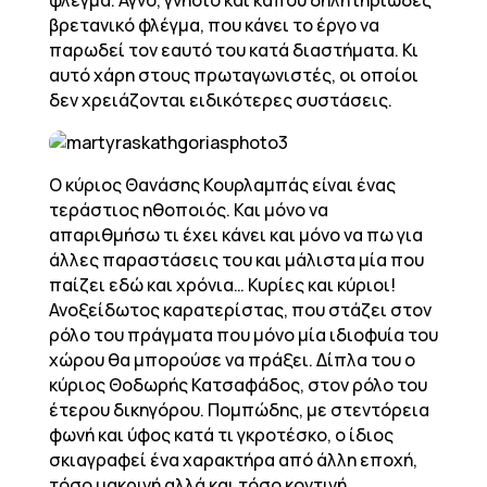
φλέγμα. Αγνό, γνήσιο και κάπου δηλητηριώδες
βρετανικό φλέγμα, που κάνει το έργο να
παρωδεί τον εαυτό του κατά διαστήματα. Κι
αυτό χάρη στους πρωταγωνιστές, οι οποίοι
δεν χρειάζονται ειδικότερες συστάσεις.
Ο κύριος Θανάσης Κουρλαμπάς είναι ένας
τεράστιος ηθοποιός. Και μόνο να
απαριθμήσω τι έχει κάνει και μόνο να πω για
άλλες παραστάσεις του και μάλιστα μία που
παίζει εδώ και χρόνια… Κυρίες και κύριοι!
Ανοξείδωτος καρατερίστας, που στάζει στον
ρόλο του πράγματα που μόνο μία ιδιοφυία του
χώρου θα μπορούσε να πράξει. Δίπλα του ο
κύριος Θοδωρής Κατσαφάδος, στον ρόλο του
έτερου δικηγόρου. Πομπώδης, με στεντόρεια
φωνή και ύφος κατά τι γκροτέσκο, ο ίδιος
σκιαγραφεί ένα χαρακτήρα από άλλη εποχή,
τόσο μακρινή αλλά και τόσο κοντινή.