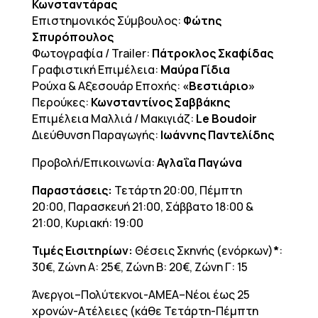
Κωνσταντάρας
Επιστημονικός Σύμβουλος:
Φώτης
Σπυρόπουλος
Φωτογραφία / Trailer:
Πάτροκλος Σκαφίδας
Γραφιστική Επιμέλεια:
Μαύρα Γίδια
Ρούχα & Αξεσουάρ Εποχής:
«Βεστιάριο»
Περούκες:
Κωνσταντίνος Σαββάκης
Επιμέλεια Μαλλιά / Μακιγιάζ:
Le Boudoir
Διεύθυνση Παραγωγής:
Ιωάννης Παντελίδης
Προβολή/Επικοινωνία:
Αγλαΐα Παγώνα
Παραστάσεις:
Τετάρτη 20:00, Πέμπτη
20:00, Παρασκευή 21:00, Σάββατο 18:00 &
21:00, Κυριακή: 19:00
Τιμές Εισιτηρίων:
Θέσεις Σκηνής (ενόρκων)
*
:
30€, Ζώνη Α: 25€, Ζώνη Β: 20€, Ζώνη Γ: 15
Άνεργοι–Πολύτεκνοι-AMEA–Νέοι έως 25
χρονών-Ατέλειες (κάθε Τετάρτη-Πέμπτη