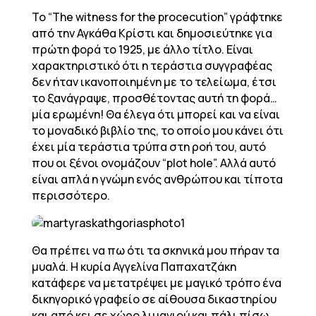
To “The witness for the procecution” γράφτηκε
από την Αγκάθα Κρίστι και δημοσιεύτηκε για
πρώτη φορά το 1925, με άλλο τίτλο. Είναι
χαρακτηριστικό ότι η τεράστια συγγραφέας
δεν ήταν ικανοποιημένη με το τελείωμα, έτσι
το ξανάγραψε, προσθέτοντας αυτή τη φορά…
μία ερωμένη! Θα έλεγα ότι μπορεί και να είναι
το μοναδικό βιβλίο της, το οποίο μου κάνει ότι
έχει μία τεράστια τρύπα στη ροή του, αυτό
που οι ξένοι ονομάζουν “plot hole”. Αλλά αυτό
είναι απλά η γνώμη ενός ανθρώπου και τίποτα
περισσότερο.
Θα πρέπει να πω ότι τα σκηνικά μου πήραν τα
μυαλά. Η κυρία Αγγελίνα Παπαχατζάκη
κατάφερε να μετατρέψει με μαγικό τρόπο ένα
δικηγορικό γραφείο σε αίθουσα δικαστηρίου
και από κει σε χώρο λιμανιού και πάλι πίσω