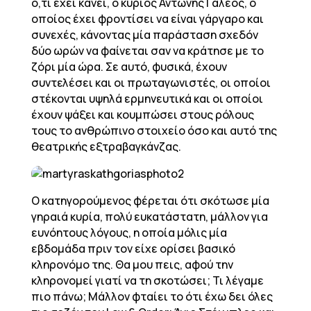
ό,τι έχει κάνει, ο κύριος Αντώνης Γαλέος, ο
οποίος έχει φροντίσει να είναι γάργαρο και
συνεχές, κάνοντας μία παράσταση σχεδόν
δύο ωρών να φαίνεται σαν να κράτησε με το
ζόρι μία ώρα. Σε αυτό, φυσικά, έχουν
συντελέσει και οι πρωταγωνιστές, οι οποίοι
στέκονται υψηλά ερμηνευτικά και οι οποίοι
έχουν ψάξει και κουμπώσει στους ρόλους
τους το ανθρώπινο στοιχείο όσο και αυτό της
θεατρικής εξτραβαγκάνζας.
Ο κατηγορούμενος φέρεται ότι σκότωσε μία
γηραιά κυρία, πολύ ευκατάστατη, μάλλον για
ευνόητους λόγους, η οποία μόλις μία
εβδομάδα πριν τον είχε ορίσει βασικό
κληρονόμο της. Θα μου πεις, αφού την
κληρονομεί γιατί να τη σκοτώσει; Τι λέγαμε
πιο πάνω; Μάλλον φταίει το ότι έχω δει όλες