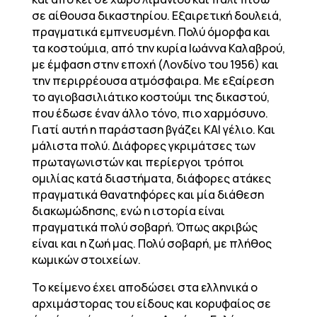
σε αίθουσα δικαστηρίου. Εξαιρετική δουλειά,
πραγματικά εμπνευσμένη. Πολύ όμορφα και
τα κοστούμια, από την κυρία Ιωάννα Καλαβρού,
με έμφαση στην εποχή (Λονδίνο του 1956) και
την περιρρέουσα ατμόσφαιρα. Με εξαίρεση
το αγιοβασιλιάτικο κοστούμι της δικαστού,
που έδωσε έναν άλλο τόνο, πιο χαρμόσυνο.
Γιατί αυτή η παράσταση βγάζει ΚΑΙ γέλιο. Και
μάλιστα πολύ. Διάφορες γκριμάτσες των
πρωταγωνιστών και περίεργοι τρόποι
ομιλίας κατά διαστήματα, διάφορες ατάκες
πραγματικά θανατηφόρες και μία διάθεση
διακωμώδησης, ενώ η ιστορία είναι
πραγματικά πολύ σοβαρή. Όπως ακριβώς
είναι και η ζωή μας. Πολύ σοβαρή, με πλήθος
κωμικών στοιχείων.
Το κείμενο έχει αποδώσει στα ελληνικά ο
αρχιμάστορας του είδους και κορυφαίος σε