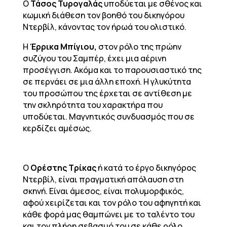
Ο
Τάσος Τυρογαλάς
υποδύεται με σθένος και
κωμική διάθεση τον βοηθό του δικηγόρου
Ντερβίλ, κάνοντας τον ήρωά του ολιστικό.
Η
Έρρικα Μπίγιου,
στον ρόλο της πρώην
συζύγου του Σαμπέρ, έχει μια αέρινη
προσέγγιση. Ακόμα και το παρουσιαστικό της
σε περνάει σε μια άλλη εποχή. Η γλυκύτητα
του προσώπου της έρχεται σε αντίθεση με
την σκληρότητα του χαρακτήρα που
υποδύεται. Μαγνητικός συνδυασμός που σε
κερδίζει αμέσως.
Ο
Ορέστης Τρίκας
ή κατά το έργο δικηγόρος
Ντερβίλ, είναι πραγματική απόλαυση στη
σκηνή. Είναι άμεσος, είναι πολυμορφικός,
αφού χειρίζεται και τον ρόλο του αφηγητή και
κάθε φορά μας θαμπώνει με το ταλέντο του
και τον πλήρη σεβασμό του σε κάθε ρόλο.