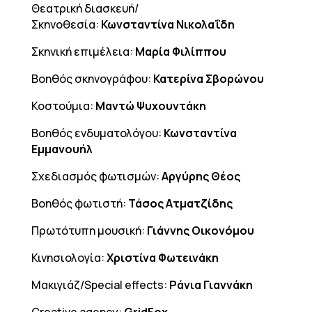
Θεατρική διασκευή/
Σκηνοθεσία:
Κωνσταντίνα Νικολαΐδη
Σκηνική επιμέλεια:
Μαρία Φιλίππου
Βοηθός σκηνογράφου:
Κατερίνα Σβορώνου
Κοστούμια:
Μαντώ Ψυχουντάκη
Βοηθός ενδυματολόγου:
Κωνσταντίνα
Εμμανουήλ
Σχεδιασμός φωτισμών:
Αργύρης Θέος
Βοηθός φωτιστή:
Τάσος Ατματζίδης
Πρωτότυπη μουσική:
Γιάννης Οικονόμου
Κινησιολογία:
Χριστίνα Φωτεινάκη
Μακιγιάζ/Special effects:
Ράνια Γιαννάκη