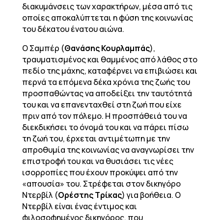
διακυμάνσεις των χαρακτήρων, μέσα από τις
οποίες αποκαλύπτεται η φύση της κοινωνίας
του δέκατου ένατου αιώνα.
Ο Σαμπέρ (
Θανάσης Κουρλαμπάς
),
τραυματισμένος και θαμμένος από λάθος στο
πεδίο της μάχης, καταφέρνει να επιβιώσει και
περνά τα επόμενα δέκα χρόνια της ζωής του
προσπαθώντας να αποδείξει την ταυτότητά
του και να επανενταχθεί στη ζωή που είχε
πριν από τον πόλεμο. Η προσπάθειά του να
διεκδικήσει το όνομά του και να πάρει πίσω
τη ζωή του, έρχεται αντιμέτωπη με την
απροθυμία της κοινωνίας να αναγνωρίσει την
επιστροφή του και να θυσιάσει τις νέες
ισορροπίες που έχουν προκύψει από την
«απουσία» του. Στρέφεται στον δικηγόρο
Ντερβίλ (
Ορέστης Τρίκας
) για βοήθεια. Ο
Ντερβίλ είναι ένας έντιμος και
φιλοσοφημένος δικηγόρος, που