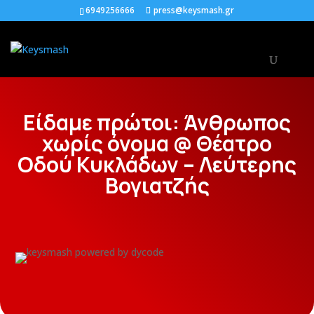
6949256666
press@keysmash.gr
Είδαμε πρώτοι: Άνθρωπος
χωρίς όνομα @ Θέατρο
Οδού Κυκλάδων – Λεύτερης
Βογιατζής