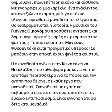
δημιουργεί πολυεπίπεδη εικόνα και αίσθηση.
Με ένα γραφείο, μια καρέκλα, ένα ανάκλιντρο
και ένα ξύλινο σκαμπό, με λίγα στάχυα
ολόγυρα, οριοθετεί μοναδικά το πλέγμα που
θα διαδραματιστεί η ιστορία. Η μουσική του
Γιάννης Οικονόμου
προσθέτει εντάσεις και
δημιουργεί αρκετές φορές σκιρτήματα στην
ψυχή μας. Τα κοστούμια της
Μαντούς
Ψυχουντάκη
είναι πραγματικά υπέροχα! Σε
μπάζουν στην εποχή, έχουν φινέτσα και στυλ.
Η σκηνοθεσία ανήκει στην
Κωνσταντίνα
Νικολαΐδη
, που κάθε φορά μας κάνει να την
αγαπάμε περισσότερο για το πάθος και την
αγάπη που δείχνει σε κάθε έργο που
σκηνοθετεί. Σκηνοθετεί με αγάπη και
σεβασμό, στέκεται στην ουσία και όχι στον
εύκολο εντυπωσιασμό. Είναι εγγύηση ότι θα
δεις κάτι μοναδικό.