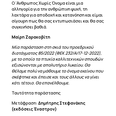
Ο ‘Ανθρωπος Χωρίς Όνομα είναι μια
αλληγορία για την ανθρώπινη ψυχή, τη
λαχτάρα για αποδοχή και κατανόηση και είμαι
σίγουρη πως θα σας εντυπωσιάσει και θα σας
συγκινήσει βαθιά.
Μαίρη Ζαρακοβίτη
Μία παράσταση στη σκιά του προεδρικού
διατάγματος 85/2022 (ΦΕΚ 232/Α/17-12-2022),
με το οποίο τα πτυχία καλλιτεχνικών σπουδών
εξισώνονται με απολυτήριο λυκείου. Θα
θέλαμε πολύ να μάθουμε το όνομα εκείνου που
σκέφτηκε και έπεισε και τους άλλους να γίνει
κάτι τέτοιο. Θα επανέλθουμε.
Ταυτότητα παράστασης
Μετάφραση:
Δημήτρης Στεφανάκης
(εκδόσεις Έναστρον)