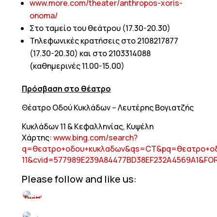
www.more.com/theater/anthropos-xoris-
onoma/
Στο ταμείο του θεάτρου (17.30-20.30)
Τηλεφωνικές κρατήσεις στο 2108217877
(17.30-20.30) και στο 2103314088
(καθημερινές 11.00-15.00)
Πρόσβαση στο θέατρο
Θέατρο Οδού Κυκλάδων – Λευτέρης Βογιατζής
Κυκλάδων 11 & Κεφαλληνίας, Κυψέλη
Χάρτης:
www.bing.com/search?
q=θεατρο+οδου+κυκλαδων&qs=CT&pq=θεατρο+ο
11&cvid=577989E239A84477BD38EF232A4569A1&F
Please follow and like us: