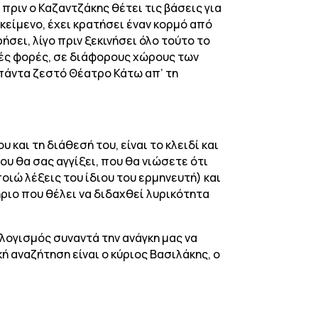
ριν ο Καζαντζάκης θέτει τις βάσεις για
κείμενο, έχει κρατήσει έναν κορμό από
σει, λίγο πριν ξεκινήσει όλο τούτο το
λές φορές, σε διάφορους χώρους των
 πάντα ζεστό Θέατρο Κάτω απ’ τη
και τη διάθεσή του, είναι το κλειδί και
υ θα σας αγγίξει, που θα νιώσετε ότι
οιώ λέξεις του ίδιου του ερμηνευτή) και
ήριο που θέλει να διδαχθεί λυρικότητα
λογισμός συναντά την ανάγκη μας να
ή αναζήτηση είναι ο κύριος Βασιλάκης, ο