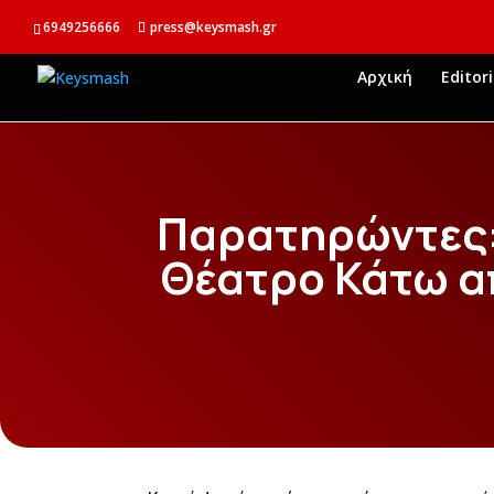
6949256666
press@keysmash.gr
Αρχική
Editori
Παρατηρώντες:
Θέατρο Κάτω α