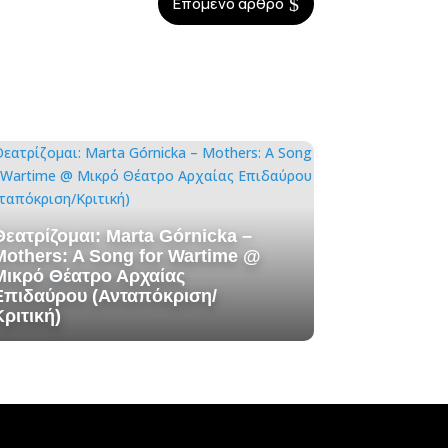
$
Επόμενο άρθρο
Θεατρίζομαι: Marta Górnicka –
Mothers: A Song for Wartime @
Μικρό Θέατρο Αρχαίας
Επιδαύρου (Ανταπόκριση/
Κριτική)