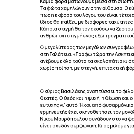
Καμιά φορά ματώνουμε μέσα στη σιωπή. 
Τα φώτα χαμηλώνουν στην αίθουσα. Ο κύ
πως η εκφορά του λόγου του είναι τέτοια
ίδιος θα παίξει, με διάφορες ταχύτητες
Κάποια στιγμή θα τον ακούσω να ξεστομ
ανθρώπινη στιγμή ενός εξωπραγματικο
Ο μεγαλύτερος των μεγάλων συγγραφέων τ
στη Γαλάτεια. «Γράφω τώρα την Ασκητική,
ανέβουμε όλα τούτα τα σκαλοπάτια κι ό
χωρίς ποίηση, με στεγνή, επιταχτική φό
Ο κύριος Βασιλάκης αναπτύσσει το φιλο
θεατές. Ο θεός και η ψυχή, η θέωση και 
ευτυχής γι’ αυτό. Ήχοι από φυσαρμόνικα
ερμηνευτής έχει σκηνοθετήσει τον μονό
Νίκου Μαυρόπουλου συνάδουν στο να φανε
είναι σχεδόν συμφωνική. Κι ας μιλάμε για