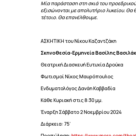
Μία παράσταση στη σκιά του προεδρικού 
εξισώνονται με απολυτήριο λυκείου. Θα θ
τέτοιο. Θα επανέλθουμε.
ΑΣΚΗΤΙΚΗ του Νίκου Καζαντζάκη
Σκηνοθεσία-Ερμηνεία Βασίλης Βασιλά
Θεατρική Διασκευή Ευτυχία Δρούκα
Φωτισμοί Νίκος Μαυρόπουλος
Ενδυματολόγος Δανάη Καββαδία
Κάθε Κυριακή στις 8:30 μμ.
Έναρξη Σάββατο 2 Νοεμβρίου 2024
Διάρκεια: 75’
Προπώληση:
https://www.more.com/theate