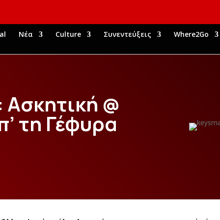
al
Νέα
Culture
Συνεντεύξεις
Where2Go
 Ασκητική @
π’ τη Γέφυρα