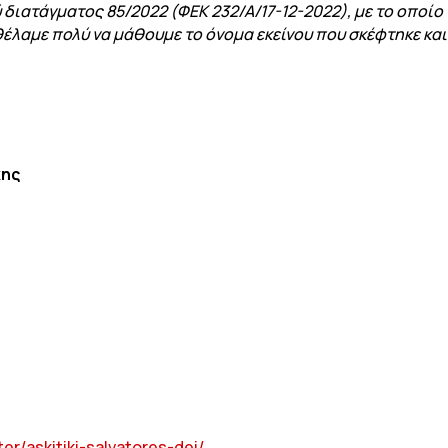
διατάγματος 85/2022 (ΦΕΚ 232/Α/17-12-2022), με το οποίο
έλαμε πολύ να μάθουμε το όνομα εκείνου που σκέφτηκε και έ
κης
r/askitiki-salvatores-dei/