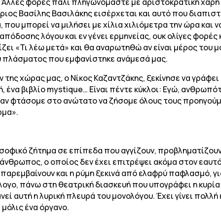
Άλλες φορές πάλι πληγωνόμαστε με αριστοκρατική χάρη κ
ριος Βασίλης Βασιλάκης εισέρχεται και αυτό που διαπιστ
, που μπορεί να μιλήσει με χίλια χιλιόμετρα την ώρα και 
 απόδοσης λόγου και εν γένει ερμηνείας, ουκ ολίγες φορές
ίζει «Τι λέω μετά» και θα αναρωτηθώ αν είναι μέρος του 
ύ πλάσματος που εμφανίστηκε ανάμεσά μας.
ης χώρας μας, ο Νίκος Καζαντζάκης, ξεκίνησε να γράφει τ
 ένα βιβλίο mystique… Είναι πέντε κύκλοι: Εγώ, ανθρωπότ
ταν φτάσομε στο ανώτατο να ζήσομε όλους τους προηγούμ
ρμα».
σοφικό ζήτημα σε επίπεδα που αγγίζουν, προβληματίζουν
ο άνθρωπος, ο οποίος δεν έχει επιτρέψει ακόμα στον εαυτό
 παρεμβαίνουν και η ρύμη ξεκινά από ελαφρύ παφλασμό, για
λογο, πάνω στη θεατρική διασκευή που υπογράφει η κυρία 
ί αυτή η λυρική πλευρά του μονολόγου. Έχει γίνει πολλή 
 μόλις ένα όργανο.