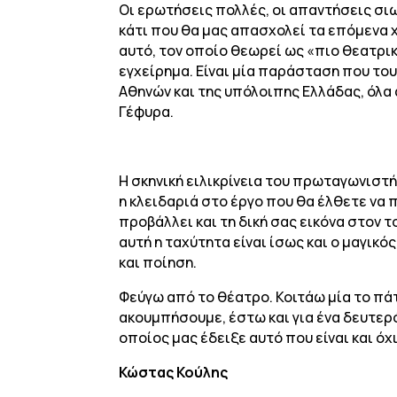
Οι ερωτήσεις πολλές, οι απαντήσεις σι
κάτι που θα μας απασχολεί τα επόμενα χ
αυτό, τον οποίο θεωρεί ως «πιο θεατρικ
εγχείρημα. Είναι μία παράσταση που το
Αθηνών και της υπόλοιπης Ελλάδας, όλα
Γέφυρα.
Η σκηνική ειλικρίνεια του πρωταγωνιστή 
η κλειδαριά στο έργο που θα έλθετε να 
προβάλλει και τη δική σας εικόνα στον 
αυτή η ταχύτητα είναι ίσως και ο μαγικ
και ποίηση.
Φεύγω από το θέατρο. Κοιτάω μία το πά
ακουμπήσουμε, έστω και για ένα δευτερό
οποίος μας έδειξε αυτό που είναι και ό
Κώστας Κούλης