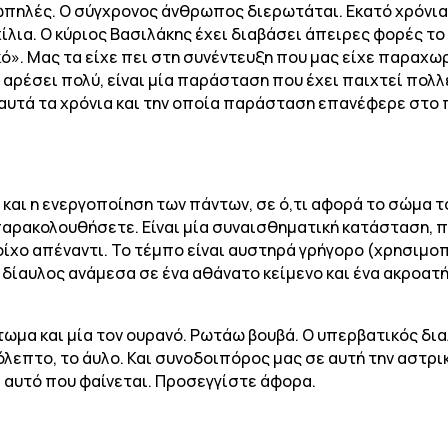
ωπηλές. Ο σύγχρονος άνθρωπος διερωτάται. Εκατό χρόνια π
ίλια. Ο κύριος Βασιλάκης έχει διαβάσει άπειρες φορές το 
ό». Μας τα είχε πει στη συνέντευξη που μας είχε παραχωρή
υ αρέσει πολύ, είναι μία παράσταση που έχει παιχτεί πολ
 αυτά τα χρόνια και την οποία παράσταση επανέφερε στο
και η ενεργοποίηση των πάντων, σε ό,τι αφορά το σώμα του 
παρακολουθήσετε. Είναι μία συναισθηματική κατάσταση, πο
τοίχο απέναντι. To τέμπο είναι αυστηρά γρήγορο (χρησιμοπ
ός δίαυλος ανάμεσα σε ένα αθάνατο κείμενο και ένα ακροατ
τωμα και μία τον ουρανό. Ρωτάω βουβά. Ο υπερβατικός δια
λεπτο, το άυλο. Και συνοδοιπόρος μας σε αυτή την αστρικ
χι αυτό που φαίνεται. Προσεγγίστε άφορα.