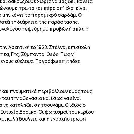
αι δακρύζουμε χωρίς να μας δει κανείς.
ώνουμε πρώτα και πέρα απ’ όλα, είναι
να μην κάνει το παραμικρό σαρδάμ. Ο
 κατά τη διάρκεια της παράστασης.
μονολόγου ή εφεύρημα προβών ή απλά η
ην Ασκητική το 1922. Στέλνει επιστολή
ητα, Γης, Σύμπαντο, Θεός. Πώς ν’
ενους κύκλους. Το γράφω επίτηδες
 και πνευματικά περιβάλλουν εμάς τους
 του την αθανασία και ίσως να είναι
 να καταλήξει σε τσουνάμι. Ο ίδιος ο
Ευτυχία Δρούκα. Οι φωτισμοί του κυρίου
και καλή δουλειά και η ενορχήστρωση