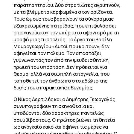
παρατηρητηρίου. Δύο στρατιώτες αγρυπνούν,
με τα βλέμματα καρφωμένα στον ορίζοντα.
Τους ώμους τους βαραίνουν τα σύνορα μιας
εξαχρειωμένης πατρίδας, που επιφυλάσσει
στο «ανοίκειο» τον υπέρτατο αφανισμό με τη
μορφή μιας πιστολιάς. Το έργο του Βασίλη
Μαυρογεωργίου «Αυτοί που κοιτούν», δεν
αφηγείται τον πόλεμο. Τον αποστάζει,
γυμνώνοντάς τον από την ψευδαισθητική,
ηρωική του υπόσταση. Δεν πρόκειται για
θέαμα, αλλά για σιωπηλή καταγγελία, που
τοποθετεί τον άνθρωπο στο εδώλιο της
δικής του σπαρακτικής αδυναμίας.
Ο Νίκος Δερτιλής και ο Δημήτρης Γεωργαλάς
συνυπογράφουν τη σκηνοθεσία και
υποδύονται δύο χαρακτήρες παντελώς
ασυμβίβαστους. Ο πρώτος βιώνει τη θητεία
ως αναγκαίο κακό και αφήνει τις μέρες να
κυλούν μέσα σε ένα καθεστώς αδιαφορίας. Ο