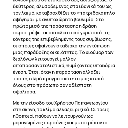
δεύτερος, αλυσοδεμένος στα ιδανικά του ως
τον λαιμό, καταβροχθίζει το «πατριδοκάπηλο
αφήγημα» με ανυποχώρητη βουλιμία. Στο
πρώτο μισό της παράστασης η δράση
περιστρέφεται αποκλειστικά γύρω από τις
κόντρες της επιβεβλημένης τους συμβίωσης,
οι οποίες υφαίνουν σταδιακά την εντύπωση
μιας παράδοξης οικειότητας. Το χιούμορ των
διαλόγων λειτουργεί μάλλον
αποπροσανατολιστικά, θυμίζοντας υποδόρια
ένεση. Έτσι, όταν η παράσταση αλλάζει
τροπή, η ωμή πραγματικότητα μας χτυπά
όλους στο πρόσωπο σαν αδέσποτη
σφαλιάρα.
Με την είσοδο του Χρήστου Παπαγεωργίου
στη σκηνή, το κλίμα αλλάζει ριζικά. Οι τρεις
ηθοποιοί παύουν να λειτουργούν ως
μεμονωμένες περσόνες και μετατρέπονται