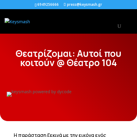
6949256666
press@keysmash.gr
Θεατρίζομαι: Αυτοί που
κοιτούν @ Θέατρο 104
Η παράσταση ξεκινά με την εικόνα ενός