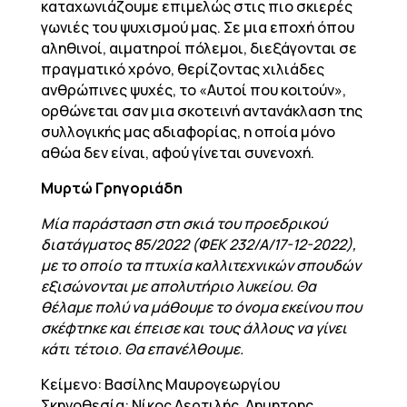
καταχωνιάζουμε επιμελώς στις πιο σκιερές
γωνιές του ψυχισμού μας. Σε μια εποχή όπου
αληθινοί, αιματηροί πόλεμοι, διεξάγονται σε
πραγματικό χρόνο, θερίζοντας χιλιάδες
ανθρώπινες ψυχές, το «Αυτοί που κοιτούν»,
ορθώνεται σαν μια σκοτεινή αντανάκλαση της
συλλογικής μας αδιαφορίας, η οποία μόνο
αθώα δεν είναι, αφού γίνεται συνενοχή.
Μυρτώ Γρηγοριάδη
Μία παράσταση στη σκιά του προεδρικού
διατάγματος 85/2022 (ΦΕΚ 232/Α/17-12-2022),
με το οποίο τα πτυχία καλλιτεχνικών σπουδών
εξισώνονται με απολυτήριο λυκείου. Θα
θέλαμε πολύ να μάθουμε το όνομα εκείνου που
σκέφτηκε και έπεισε και τους άλλους να γίνει
κάτι τέτοιο. Θα επανέλθουμε.
Κείμενο: Βασίλης Μαυρογεωργίου
Σκηνοθεσία: Νίκος Δερτιλής, Δημητρης