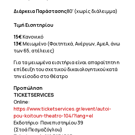
Διάρκεια Παράστασης
80′ (χωρίς διάλειμμα)
Τιμή Εισητηρίου
15€
Κανονικό
13€
Μειωμένο (Φοιτητικά, Ανέργων, ΑμεΑ, άνω
των 65, ατέλειες)
Για τα μειωμένα εισιτήρια είναι απαραίτητη η
επίδειξη του σχετικού δικαιολογητικού κατά
την είσοδο στο θέατρο
Προπώληση
TICKETSERVICES
Online:
https://www.ticketservices.gr/event/autoi-
pou-koitoun-theatro-104/?lang=el
Εκδοτήριο: Πανεπιστημίου 39
(Στοά Πεσμαζόγλου)