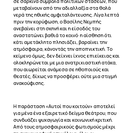
σε σάρκινα σύμβολα πολιτικών στάσεων, που
μεταβαίνουν από την αδιαλλαξία στα θολά
νερά της ηθικής αμφιταλάντευσης. Λίγα λεπτά
πριν την κορύφωση, ο Βασίλης Νεμπής
ανεβαίνει στη σκηνή και η είσοδός του
αναστατώνει βαθιά το κοινό· η αίσθηση ότι
κάτι αμετάκλητο πλησιάζει, βαραίνει την
ατμόσφαιρα, κάνοντάς την αποπνικτική. Το
κείμενο όμως, δεν δείχνει ίχνος επιείκειας και
ολοκληρώνεται με μια ανατριχιαστική ατάκα,
που αιωρείται ανάμεσα σε ηθοποιούς και
θεατές, δίχως να προσφέρει ούτε μια στιγμή
ανακούφισης.
Η παράσταση «Αυτοί που κοιτούν» αποτελεί
για μένα ένα εξαιρετικό δείγμα θεάτρου, που
συνδυάζει ψυχαγωγία και κοινωνική κριτική.
Από τους ατμοσφαιρικούς φωτισμούς μέχρι