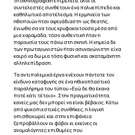
τη σκηνογραφική επιμέλεια, όλοι οι
συντελεστές συνθέτουν ένα πολυεπίπεδο και
καθηλωτικό αποτέλεσμα. Η ερμηνεία των
ηθοποιών ήταν αψεγάδιαστη· ως θεατής,
ένιωθα σα να τους κρυφοκοιτούσα μέσα από
μια χαραμάδα, τόσο αυθεντική ήταν η
παρουσία τους πάνω στη σκηνή. Η χημεία δε
των πρωταγωνιστών ήταν ασυναγώνιστη· είχα
καιρό να δω μια τόσο φυσική και ακαταμάχητη
αλληλεπίδραση.
Τα αντιπολεμικά έργα ενέχουν πάντοτε τον
κίνδυνο καταφυγής σε ένα ηθικοπλαστικό
παραλήρημα του τύπου «Εγώ δε θα έκανα
ποτέ κάτι τέτοιο». Στην πραγματικότητα,
κανείς μας δεν μπορεί να είναι βέβαιος. Κάτω
από ψυχοπιεστικές συνθήκες, η λογική
οπισθοχωρεί και στην επιφάνεια
ξεπροβάλλουν οι φόβοι κι εκείνες οι
ανομολόγητες επιθυμίες που